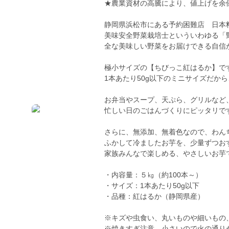
★農業資材の高騰により、値上げを余
静岡県浜松市にある予約困難店 日本
美味安全野菜栽培士といういわゆる「
全な美味しい野菜をお届けできる自信
極小サイズの【ちびっこ紅はるか】で
1本あたり50g以下のミニサイズだから
お弁当やスープ、天ぷら、グリルなど
忙しい日のごはんづくりにピッタリで
さらに、無添加、無着色なので、わん
ふかして冷ましたお芋を、少量ずつお
家族みんなで楽しめる、やさしいお芋
・内容量：５㎏（約100本～）
・サイズ：1本あたり50g以下
・品種：紅はるか（静岡県産）
※キズや虫食い、丸いものや細いもの
※焼きすぎ注意、小さいので火の通り