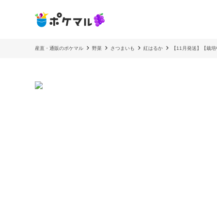
産直・通販のポケマル
野菜
さつまいも
紅はるか
【11月発送】【栽