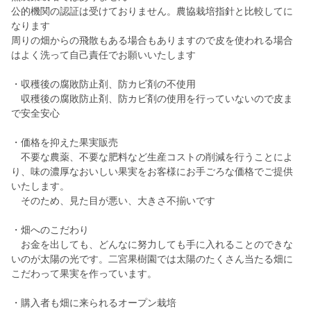
公的機関の認証は受けておりません。農協栽培指針と比較してに
なります
周りの畑からの飛散もある場合もありますので皮を使われる場合
はよく洗って自己責任でお願いいたします
・収穫後の腐敗防止剤、防カビ剤の不使用
収穫後の腐敗防止剤、防カビ剤の使用を行っていないので皮ま
で安全安心
・価格を抑えた果実販売
不要な農薬、不要な肥料など生産コストの削減を行うことによ
り、味の濃厚なおいしい果実をお客様にお手ごろな価格でご提供
いたします。
そのため、見た目が悪い、大きさ不揃いです
・畑へのこだわり
お金を出しても、どんなに努力しても手に入れることのできな
いのが太陽の光です。二宮果樹園では太陽のたくさん当たる畑に
こだわって果実を作っています。
・購入者も畑に来られるオープン栽培