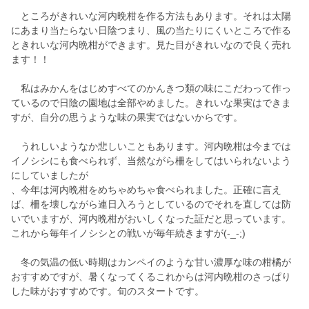
ところがきれいな河内晩柑を作る方法もあります。それは太陽
にあまり当たらない日陰つまり、風の当たりにくいところで作る
ときれいな河内晩柑ができます。見た目がきれいなので良く売れ
ます！！
私はみかんをはじめすべてのかんきつ類の味にこだわって作っ
ているので日陰の園地は全部やめました。きれいな果実はできま
すが、自分の思うような味の果実ではないからです。
うれしいようなか悲しいこともあります。河内晩柑は今までは
イノシシにも食べられず、当然ながら柵をしてはいられないよう
にしていましたが
、今年は河内晩柑をめちゃめちゃ食べられました。正確に言え
ば、柵を壊しながら連日入ろうとしているのでそれを直しては防
いでいますが、河内晩柑がおいしくなった証だと思っています。
これから毎年イノシシとの戦いが毎年続きますが(-_-;)
冬の気温の低い時期はカンペイのような甘い濃厚な味の柑橘が
おすすめですが、暑くなってくるこれからは河内晩柑のさっぱり
した味がおすすめです。旬のスタートです。