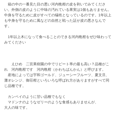
箱の中の一番見た目の悪い河内晩柑の皮を剥いでみてくださ
い。外側の皮のように中味の汚れている果実は1個もありません。
中身を守るために皮がすべての犠牲となっているのです。1年以上
も中身を守るために風などの自然と戦った証が皮の悪さなんで
す。
1年以上木になって食べることのできる河内晩柑をぜひ味わって
みてください
えひめ 二宮果樹園の中でリピート率の最も高い？品種がこ
れ 河内晩柑です 河内晩柑（かわちばんかん）と呼びます。
産地によっては宇和ゴールド、ジューシーフルーツ、夏文旦、
灘オレンジ、御荘柑といろいろな呼ばれ方がありますがすべて同
じ品種です。
カンペイのように甘い品種でもなく
マドンナのようなゼリーのような食感もありませんが、
大人の味です。