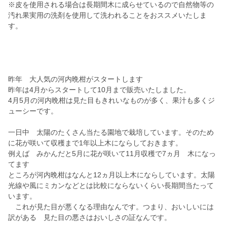
※皮を使用される場合は長期間木に成らせているので自然物等の
汚れ果実用の洗剤を使用して洗われることをおススメいたしま
す。
昨年 大人気の河内晩柑がスタートします
昨年は4月からスタートして10月まで販売いたしました。
4月5月の河内晩柑は見た目もきれいなものが多く、果汁も多くジ
ューシーです。
一日中 太陽のたくさん当たる園地で栽培しています。そのため
に花が咲いて収穫まで1年以上木にならしておきます。
例えば みかんだと5月に花が咲いて11月収穫で7ヵ月 木になっ
てます
ところが河内晩柑はなんと12ヵ月以上木にならしています。太陽
光線や風にミカンなどとは比較にならないくらい長期間当たって
います。
これが見た目が悪くなる理由なんです。つまり、おいしいには
訳がある 見た目の悪さはおいしさの証なんです。