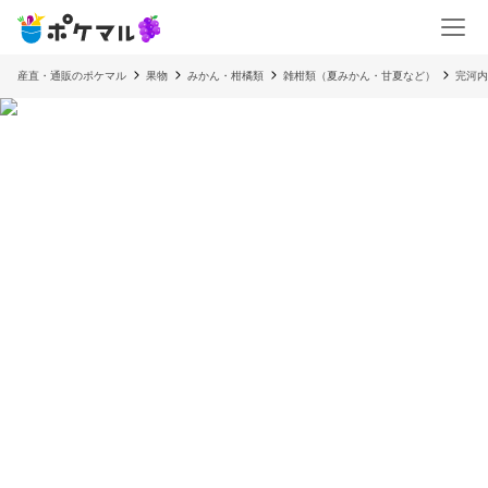
産直・通販のポケマル
果物
みかん・柑橘類
雑柑類（夏みかん・甘夏など）
完河