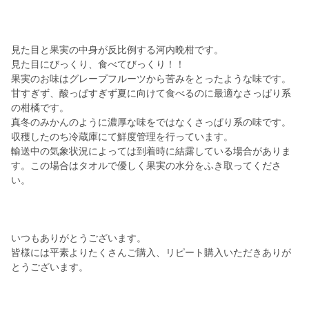
見た目と果実の中身が反比例する河内晩柑です。
見た目にびっくり、食べてびっくり！！
果実のお味はグレープフルーツから苦みをとったような味です。
甘すぎず、酸っぱすぎず夏に向けて食べるのに最適なさっぱり系
の柑橘です。
真冬のみかんのように濃厚な味をではなくさっぱり系の味です。
収穫したのち冷蔵庫にて鮮度管理を行っています。
輸送中の気象状況によっては到着時に結露している場合がありま
す。この場合はタオルで優しく果実の水分をふき取ってくださ
い。
いつもありがとうございます。
皆様には平素よりたくさんご購入、リピート購入いただきありが
とうございます。