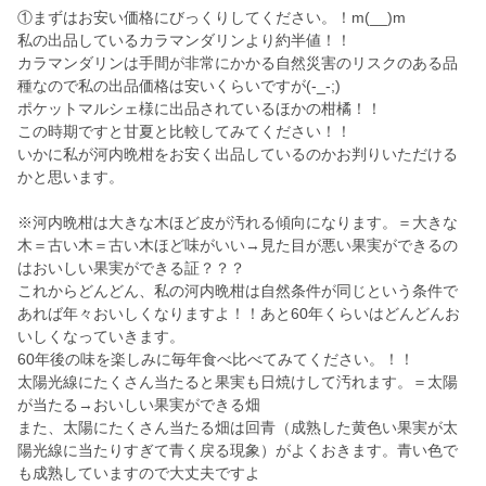
①まずはお安い価格にびっくりしてください。！m(__)m
私の出品しているカラマンダリンより約半値！！
カラマンダリンは手間が非常にかかる自然災害のリスクのある品
種なので私の出品価格は安いくらいですが(-_-;)
ポケットマルシェ様に出品されているほかの柑橘！！
この時期ですと甘夏と比較してみてください！！
いかに私が河内晩柑をお安く出品しているのかお判りいただける
かと思います。
※河内晩柑は大きな木ほど皮が汚れる傾向になります。＝大きな
木＝古い木＝古い木ほど味がいい→見た目が悪い果実ができるの
はおいしい果実ができる証？？？
これからどんどん、私の河内晩柑は自然条件が同じという条件で
あれば年々おいしくなりますよ！！あと60年くらいはどんどんお
いしくなっていきます。
60年後の味を楽しみに毎年食べ比べてみてください。！！
太陽光線にたくさん当たると果実も日焼けして汚れます。＝太陽
が当たる→おいしい果実ができる畑
また、太陽にたくさん当たる畑は回青（成熟した黄色い果実が太
陽光線に当たりすぎて青く戻る現象）がよくおきます。青い色で
も成熟していますので大丈夫ですよ