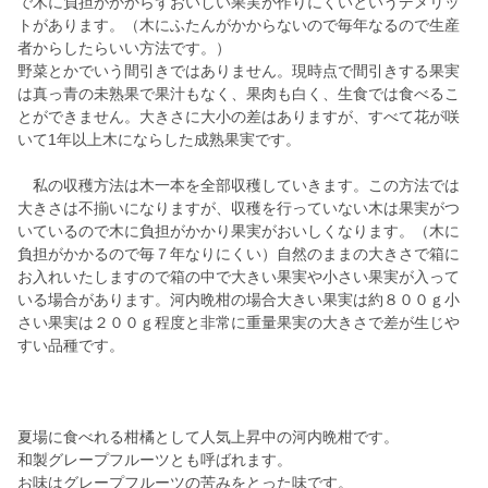
で木に負担がかからずおいしい果実が作りにくいというデメリッ
トがあります。（木にふたんがかからないので毎年なるので生産
者からしたらいい方法です。）
野菜とかでいう間引きではありません。現時点で間引きする果実
は真っ青の未熟果で果汁もなく、果肉も白く、生食では食べるこ
とができません。大きさに大小の差はありますが、すべて花が咲
いて1年以上木にならした成熟果実です。
私の収穫方法は木一本を全部収穫していきます。この方法では
大きさは不揃いになりますが、収穫を行っていない木は果実がつ
いているので木に負担がかかり果実がおいしくなります。（木に
負担がかかるので毎７年なりにくい）自然のままの大きさで箱に
お入れいたしますので箱の中で大きい果実や小さい果実が入って
いる場合があります。河内晩柑の場合大きい果実は約８００ｇ小
さい果実は２００ｇ程度と非常に重量果実の大きさで差が生じや
すい品種です。
夏場に食べれる柑橘として人気上昇中の河内晩柑です。
和製グレープフルーツとも呼ばれます。
お味はグレープフルーツの苦みをとった味です。