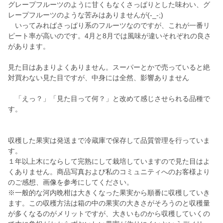
グレープフルーツのように甘くもなくさっぱりとした味わい、グ
レープフルーツのような苦みはありませんが(-_-;)
いってみればさっぱり系のフルーツなのですが、これが一番リ
ピート率が高いのです。4月と8月では風味が違いそれぞれの良さ
があります。
見た目はあまりよくありません。スーパーとかで売っていると絶
対買わない見た目ですが、中身には全然、影響ありません
「えっ？」「見た目って何？」と改めて感じさせられる品種で
す。
収穫した果実は発送まで冷蔵庫で保存して品質管理を行っていま
す。
１年以上木にならして完熟にして栽培していますので見た目はよ
くありません。商品写真および私のコミュニティへのお客様より
のご感想、画像を参考にしてください。
※一般的な河内晩柑は大きくなった果実から順番に収穫していき
ます。この収穫方法は箱の中の果実の大きさがそろうのと収穫量
が多くなるのがメリットですが、大きいものから収穫していくの