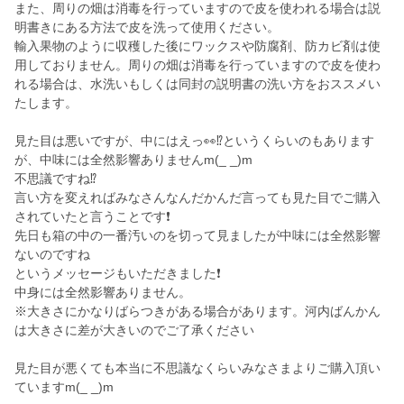
また、周りの畑は消毒を行っていますので皮を使われる場合は説
明書きにある方法で皮を洗って使用ください。
輸入果物のように収穫した後にワックスや防腐剤、防カビ剤は使
用しておりません。周りの畑は消毒を行っていますので皮を使わ
れる場合は、水洗いもしくは同封の説明書の洗い方をおススメい
たします。
見た目は悪いですが、中にはえっ👀⁉️というくらいのもあります
が、中味には全然影響ありませんm(_ _)m
不思議ですね⁉️
言い方を変えればみなさんなんだかんだ言っても見た目でご購入
されていたと言うことです❗
先日も箱の中の一番汚いのを切って見ましたが中味には全然影響
ないのですね
というメッセージもいただきました❗
中身には全然影響ありません。
※大きさにかなりばらつきがある場合があります。河内ばんかん
は大きさに差が大きいのでご了承ください
見た目が悪くても本当に不思議なくらいみなさまよりご購入頂い
ていますm(_ _)m