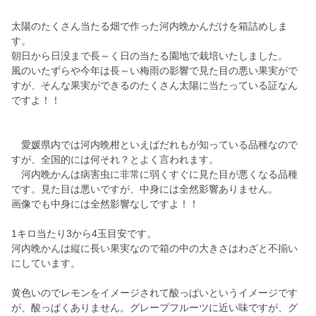
太陽のたくさん当たる畑で作った河内晩かんだけを箱詰めしま
す。
朝日から日没まで長～く日の当たる園地で栽培いたしました。
風のいたずらや今年は長～い梅雨の影響で見た目の悪い果実がで
すが、そんな果実ができるのたくさん太陽に当たっている証なん
ですよ！！
愛媛県内では河内晩柑といえばだれもが知っている品種なので
すが、全国的には何それ？とよく言われます。
河内晩かんは病害虫に非常に弱くすぐに見た目が悪くなる品種
です。見た目は悪いですが、中身には全然影響ありません。
画像でも中身には全然影響なしですよ！！
1キロ当たり3から4玉目安です。
河内晩かんは縦に長い果実なので箱の中の大きさはわざと不揃い
にしています。
黄色いのでレモンをイメージされて酸っぱいというイメージです
が、酸っぱくありません。グレープフルーツに近い味ですが、グ