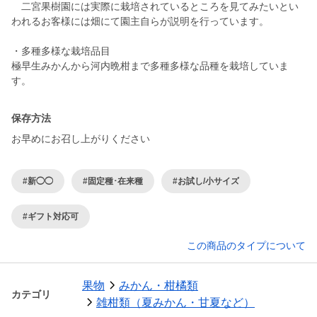
二宮果樹園には実際に栽培されているところを見てみたいとい
われるお客様には畑にて園主自らが説明を行っています。
・多種多様な栽培品目
極早生みかんから河内晩柑まで多種多様な品種を栽培していま
保存方法
お早めにお召し上がりください
#新◯◯
#固定種･在来種
#お試し/小サイズ
#ギフト対応可
この商品のタイプについて
果物
みかん・柑橘類
カテゴリ
雑柑類（夏みかん・甘夏など）