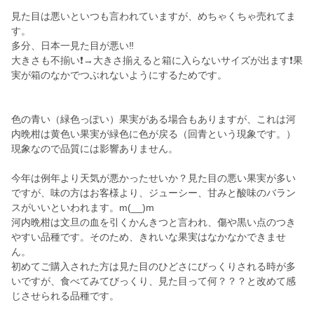
見た目は悪いといつも言われていますが、めちゃくちゃ売れてま
す。
多分、日本一見た目が悪い‼️
大きさも不揃い❗→大きさ揃えると箱に入らないサイズが出ます❗果
実が箱のなかでつぶれないようにするためです。
色の青い（緑色っぽい）果実がある場合もありますが、これは河
内晩柑は黄色い果実が緑色に色が戻る（回青という現象です。）
現象なので品質には影響ありません。
今年は例年より天気が悪かったせいか？見た目の悪い果実が多い
ですが、味の方はお客様より、ジューシー、甘みと酸味のバラン
スがいいといわれます。m(__)m
河内晩柑は文旦の血を引くかんきつと言われ、傷や黒い点のつき
やすい品種です。そのため、きれいな果実はなかなかできませ
ん。
初めてご購入された方は見た目のひどさにびっくりされる時が多
いですが、食べてみてびっくり、見た目って何？？？と改めて感
じさせられる品種です。