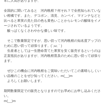
常に人気がありますが、
全国的に聞いてみると 河内晩柑？何それ？で全然知られていな
い柑橘です。また、デコポン、清見、カンペイ、マドンナなどと
比べると果実の見た目の色も黄色いことからレモンの酸味をイメ
ージされているようです。
酸っぱくなくさわやかな優しい味です。
そこで数量限定ですが、思い切って河内晩柑の知名度アップの
ために思い切って頑張ります。(´;ω;｀)
生産者としては一生懸命育てた果実を安く販売するというのは
正直抵抗がありますが、河内晩柑普及のために思い切って頑張り
ます。
ぜひこの機会に河内晩柑をご賞味いただいてこの素晴らしくい
い品種のことをぜひ知ってください。m(__)m
よろしくお願いします。
期間数量限定での販売となりますのでお早めにお申し込みくださ
い。
m(__)m