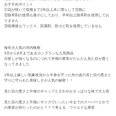
おすすめポイント
①花が咲いて収穫まで1年以上木に慣らして完熟に
②除草剤の使用も最小にしており、半年以上除草剤を使用してお
りません
③収穫後もワックス、防腐剤、防カビ剤を使用していません
毎年大人気の河内晩柑
3月から8月まであるロングランな人気商品
日射しが強くなるのにつれて外側の果実がだんだん見た目が悪く
なってきました
1年以上厳しい気象状況から中身を守った外の皮の見た目の悪さと
守りに守られた美味しさが人気の秘密！！
見た目の悪さと中身のギャップとさわやかさっぱりな味で大人気
見た目の悪さと不揃いサイズでいったい今までのスーパーとかで
の果実が何だったのかと？？？考える ワイルドな果実