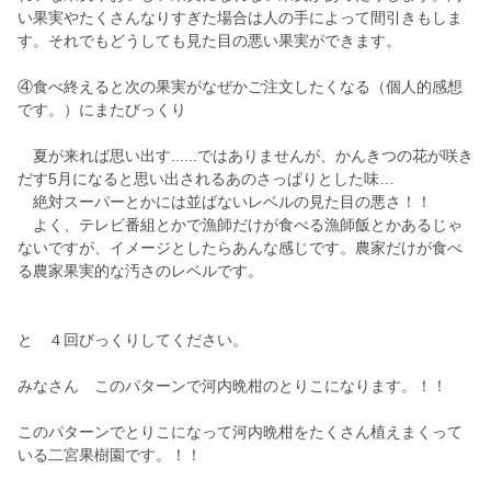
い果実やたくさんなりすぎた場合は人の手によって間引きもしま
す。それでもどうしても見た目の悪い果実ができます。
④食べ終えると次の果実がなぜかご注文したくなる（個人的感想
です。）にまたびっくり
夏が来れば思い出す......ではありませんが、かんきつの花が咲き
だす5月になると思い出されるあのさっぱりとした味…
絶対スーパーとかには並ばないレベルの見た目の悪さ！！
よく、テレビ番組とかで漁師だけが食べる漁師飯とかあるじゃ
ないですが、イメージとしたらあんな感じです。農家だけが食べ
る農家果実的な汚さのレベルです。
と ４回びっくりしてください。
みなさん このパターンで河内晩柑のとりこになります。！！
このパターンでとりこになって河内晩柑をたくさん植えまくって
いる二宮果樹園です。！！