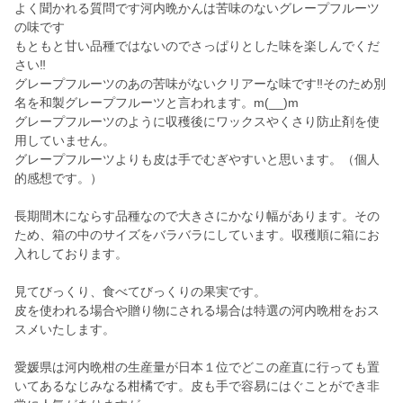
よく聞かれる質問です河内晩かんは苦味のないグレープフルーツ
の味です
もともと甘い品種ではないのでさっぱりとした味を楽しんでくだ
さい‼️
グレープフルーツのあの苦味がないクリアーな味です‼️そのため別
名を和製グレープフルーツと言われます。m(__)m
グレープフルーツのように収穫後にワックスやくさり防止剤を使
用していません。
グレープフルーツよりも皮は手でむぎやすいと思います。（個人
的感想です。）
長期間木にならす品種なので大きさにかなり幅があります。その
ため、箱の中のサイズをバラバラにしています。収穫順に箱にお
入れしております。
見てびっくり、食べてびっくりの果実です。
皮を使われる場合や贈り物にされる場合は特選の河内晩柑をおス
スメいたします。
愛媛県は河内晩柑の生産量が日本１位でどこの産直に行っても置
いてあるなじみなる柑橘です。皮も手で容易にはぐことができ非