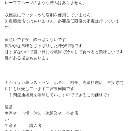
レープフルーツのような苦みはありません。
収穫後にワックスや防腐剤を使用していません。
無農薬栽培ではありません。必要最低限度の消毒は行っていま
す。
黄色いですが、酸っぱくないです
爽やかな風味とさっぱりした味が特徴です
甘すぎないので暑い日に冷蔵庫で冷やして食べると美味しいです
種がある場合もあります
ミシュラン星レストラン、ホテル、料亭、高級料理店、果実専門
店にも販売しています二宮果樹園です
中間流通経費を削除していますのでできるこの価格です
通常
生産者→市場→仲卸→流通業者→小売店
が
生産者 → 購入者