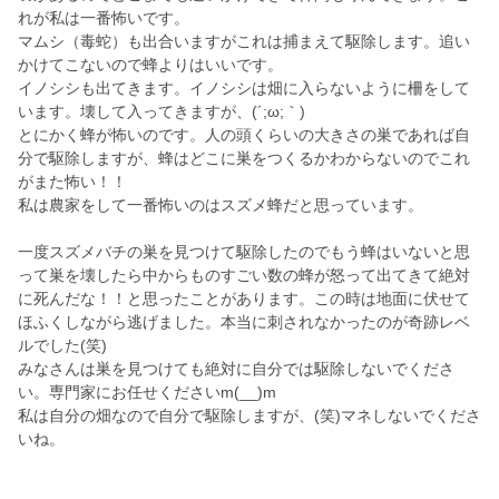
れが私は一番怖いです。
マムシ（毒蛇）も出合いますがこれは捕まえて駆除します。追い
かけてこないので蜂よりはいいです。
イノシシも出てきます。イノシシは畑に入らないように柵をして
います。壊して入ってきますが、(´;ω;｀)
とにかく蜂が怖いのです。人の頭くらいの大きさの巣であれば自
分で駆除しますが、蜂はどこに巣をつくるかわからないのでこれ
がまた怖い！！
私は農家をして一番怖いのはスズメ蜂だと思っています。
一度スズメバチの巣を見つけて駆除したのでもう蜂はいないと思
って巣を壊したら中からものすごい数の蜂が怒って出てきて絶対
に死んだな！！と思ったことがあります。この時は地面に伏せて
ほふくしながら逃げました。本当に刺されなかったのが奇跡レベ
ルでした(笑)
みなさんは巣を見つけても絶対に自分では駆除しないでくださ
い。専門家にお任せくださいm(__)m
私は自分の畑なので自分で駆除しますが、(笑)マネしないでくださ
いね。