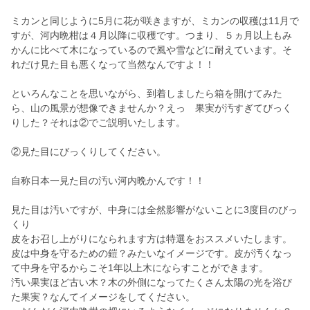
ミカンと同じように5月に花が咲きますが、ミカンの収穫は11月で
すが、河内晩柑は４月以降に収穫です。つまり、５ヵ月以上もみ
かんに比べて木になっているので風や雪などに耐えています。そ
れだけ見た目も悪くなって当然なんですよ！！
といろんなことを思いながら、到着しましたら箱を開けてみた
ら、山の風景が想像できませんか？えっ 果実が汚すぎてびっく
りした？それは②でご説明いたします。
②見た目にびっくりしてください。
自称日本一見た目の汚い河内晩かんです！！
見た目は汚いですが、中身には全然影響がないことに3度目のびっ
くり
皮をお召し上がりになられます方は特選をおススメいたします。
皮は中身を守るための鎧？みたいなイメージです。皮が汚くなっ
て中身を守るからこそ1年以上木にならすことができます。
汚い果実ほど古い木？木の外側になってたくさん太陽の光を浴び
た果実？なんてイメージをしてください。