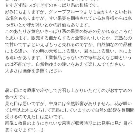
甘すぎず酸っぱすぎずのさっぱり系の柑橘です。
好みにもよりますが、グレープフルーツよりも品がいいといわれ
る場合もありますが、甘い果実を期待されているお客様からは水
っぽいとか味が薄いとかの評価もあります。
このあたりが黄色いさっぱり系の果実の好みの分かれるところだ
と思います。販売する側からすると全部おいしいとか、完熟なの
で甘いですよといえばもっと売れるのですが、自然物なので品種
による違い、その時の天候による違い、園地による違い、木によ
る違いがあります。工業製品じゃないので毎年おんなじ味という
のは不能です。自然物ゆえの違いをあえて楽しんでください。
大きさは画像を参照ください
暑い日に冷蔵庫で冷やしてお召し上がりいただくのがおすすめの
食べ方です。
見た目は悪いですが、中身には全然影響がありません。花が咲い
て1年以上木にならして完熟にしていますので自然の影響を長期間
受けるので見た目は悪いです。
画像１枚目のようにきれいな果実が収穫時期には見事に見た目が
悪くなります‼️(-_-;)