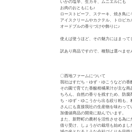
いかの塩辛、生カキ、ムニエルにも
お肉のおともにも♪
ローストビーフ、ステーキ、焼き鳥に
アイスクリームやカクテル、トロピカ
オードブルの香りづけや飾りに♪
使えば使うほど、その魅力にはまって
訳あり商品ですので、種類は選べませ
〇西地ファームについて
我社はすだち・ゆず・ゆこうなどの香
その園で育てた香酸柑橘果汁が主な商品
ちろん、自然の香りを残すため、防腐
ち・ゆず・ゆこうから出る絞り粕も、
さんにも直接我社の生産物を味わって
加価値商品の開発に励んでいます。
また、新野町の農村を活性させる為に
借り受け、しょうがの栽培も始めまし
域の光となるような会社づくりを目指