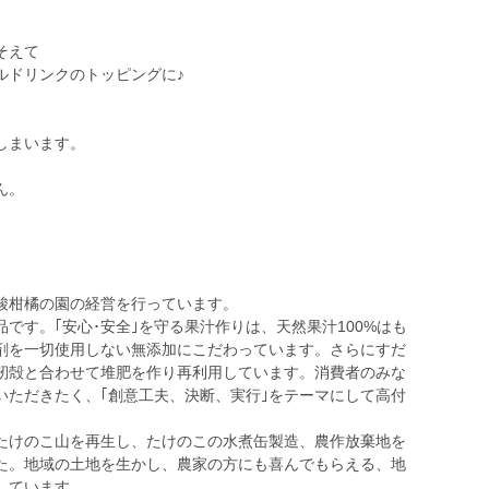
そえて
ルドリンクのトッピングに♪
しまいます。
ん。
酸柑橘の園の経営を行っています。
です。｢安心･安全｣を守る果汁作りは、天然果汁100%はも
剤を一切使用しない無添加にこだわっています。さらにすだ
籾殻と合わせて堆肥を作り再利用しています。消費者のみな
いただきたく、｢創意工夫、決断、実行｣をテーマにして高付
たけのこ山を再生し、たけのこの水煮缶製造、農作放棄地を
た。地域の土地を生かし、農家の方にも喜んでもらえる、地
しています。