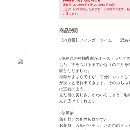
休業日に関するお知らせ
休業日: 2026年8月6日~2026年8月16日
上記の日程で休業となります。その間のご注文、お
い致します。
商品説明
【内容量】フィンガーライム （訳あり
○徳島県の柑橘農家がオーストラリア
した。実をつけるまでかなりの年月を
能となりました。
種類がまばらですが、半分にカットし
が次々と溢れ出てきます。そのぷちぷ
は宝石のよう。
見た目の美しさ、かわいらしさと、独
んと広げてくれます。
○使用例
魚介類との相性抜群です♪
お刺身、カルパッチョ、お寿司のトッ