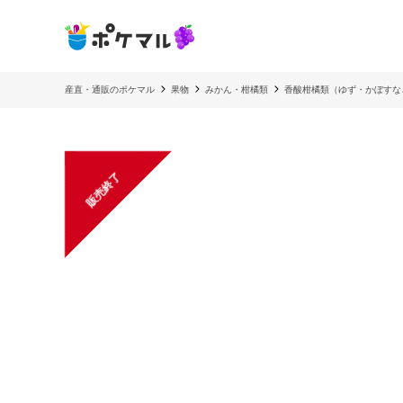
産直・通販のポケマル
果物
みかん・柑橘類
香酸柑橘類（ゆず・かぼすな
販売終了