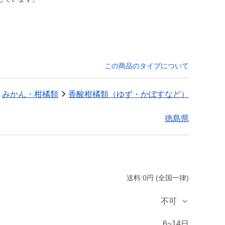
この商品のタイプについて
みかん・柑橘類
香酸柑橘類（ゆず・かぼすなど）
徳島県
送料:0円 (全国一律)
不可
6~14日