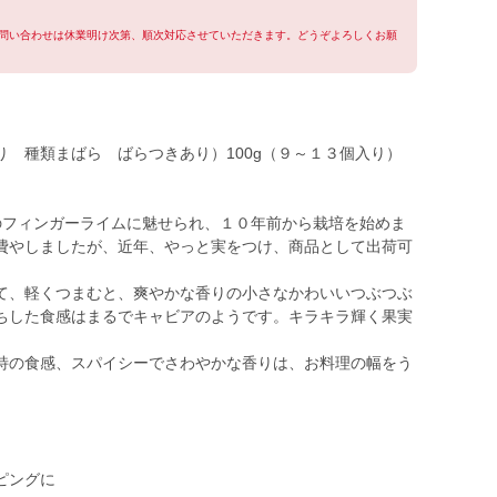
問い合わせは休業明け次第、順次対応させていただきます。どうぞよろしくお願
 種類まばら ばらつきあり）100g（９～１３個入り）
のフィンガーライムに魅せられ、１０年前から栽培を始めま
費やしましたが、近年、やっと実をつけ、商品として出荷可
て、軽くつまむと、爽やかな香りの小さなかわいいつぶつぶ
ちした食感はまるでキャビアのようです。キラキラ輝く果実
特の食感、スパイシーでさわやかな香りは、お料理の幅をう
ピングに