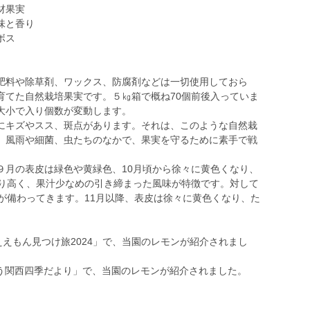
材果実
味と香り
ボス
料や除草剤、ワックス、防腐剤などは一切使用しておら
育てた自然栽培果実です。５㎏箱で概ね70個前後入っていま
大小で入り個数が変動します。
キズやスス、斑点があります。それは、このような自然栽
、風雨や細菌、虫たちのなかで、果実を守るために素手で戦
９月の表皮は緑色や黄緑色、10月頃から徐々に黄色くなり、
香り高く、果汁少なめの引き締まった風味が特徴です。対して
が備わってきます。11月以降、表皮は徐々に黄色くなり、た
ええもん見つけ旅2024」で、当園のレモンが紹介されまし
はよう関西四季だより」で、当園のレモンが紹介されました。