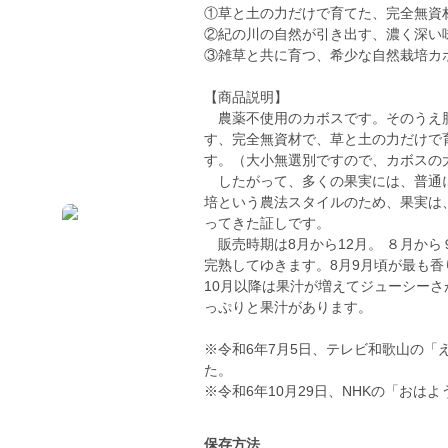
①草と土の力だけで育てた、完全無資
②紀の川の自然が引き出す、濃く深い
③雑草と共に育つ、希少な自然栽培カ
【商品説明】
農薬不使用のカボスです。そのうえ肥
す、完全無資材で、草と土の力だけで
す。（大小無選別ですので、カボスの
したがって、多くの果実には、普通に
培という農法スタイルのため、果実は
ってきた証しです。
販売時期は8月から12月。 ８月から
完熟してゆきます。8月9月頃が最も
10月以降は果汁が増えてジューシーさ
っぷりと果汁があります。
※令和6年7月5日、テレビ和歌山の「
た。
※令和6年10月29日、NHKの「お
保存方法