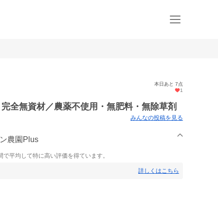
本日あと 7点
1
詰 完全無資材／農薬不使用・無肥料・無除草剤
みんなの投稿を見る
ン農園Plus
間で平均して特に高い評価を得ています。
詳しくはこちら