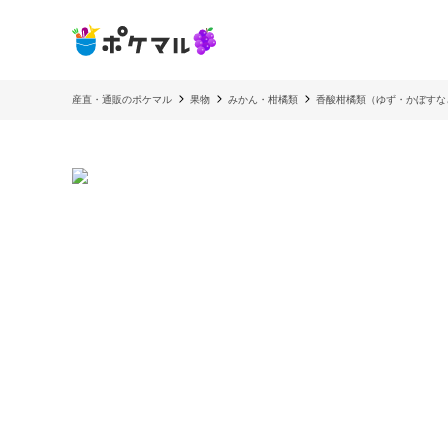
産直・通販のポケマル
果物
みかん・柑橘類
香酸柑橘類（ゆず・かぼすな