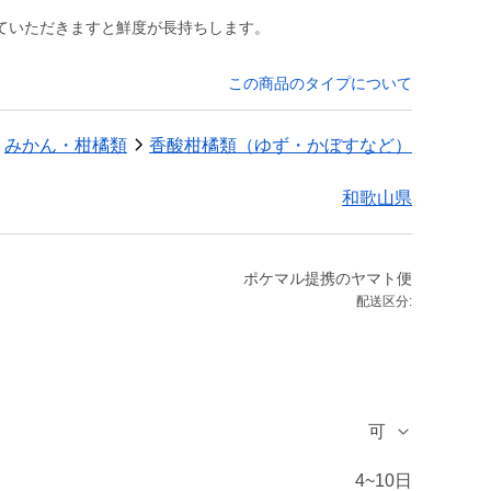
ていただきますと鮮度が長持ちします。
この商品のタイプについて
みかん・柑橘類
香酸柑橘類（ゆず・かぼすなど）
和歌山県
ポケマル提携のヤマト便
配送区分:
可
4~10日