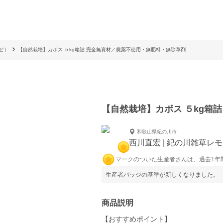
ど）
【自然栽培】カボス ５kg箱詰 完全無資材／農薬不使用・無肥料・無除草剤
【自然栽培】カボス ５kg箱
和歌山県紀の川市
西川直宏 | 紀の川雑草レモ
マークのついた生産者さんは、過去1年
生産者バッジの基準が新しくなりました。
商品説明
【おすすめポイント】