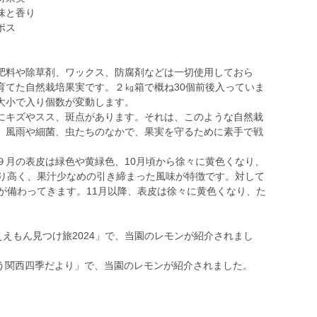
味と香り
ボス
料や除草剤、ワックス、防腐剤などは一切使用しておら
育てた自然栽培果実です。２㎏箱で概ね30個前後入っていま
大小で入り個数が変動します。
キズやスス、斑点があります。それは、このような自然栽
、風雨や細菌、虫たちのなかで、果実を守るために素手で戦
９月の表皮は緑色や黄緑色、10月頃から徐々に黄色くなり、
香り高く、果汁少なめの引き締まった風味が特徴です。対して
が備わってきます。11月以降、表皮は徐々に黄色くなり、た
ええもん見つけ旅2024」で、当園のレモンが紹介されまし
はよう関西四季だより」で、当園のレモンが紹介されました。