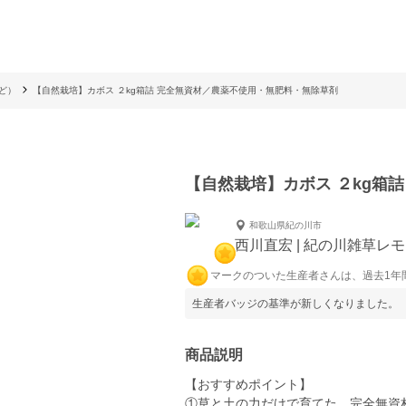
ど）
【自然栽培】カボス ２kg箱詰 完全無資材／農薬不使用・無肥料・無除草剤
【自然栽培】カボス ２kg箱
和歌山県紀の川市
西川直宏 | 紀の川雑草レモ
マークのついた生産者さんは、過去1年
生産者バッジの基準が新しくなりました。
商品説明
【おすすめポイント】
①草と土の力だけで育てた、完全無資