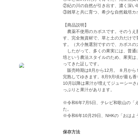
②紀の川の自然が引き出す、濃く深い
③雑草と共に育つ、希少な自然栽培カ
【商品説明】
農薬不使用のカボスです。そのうえ肥
す、完全無資材で、草と土の力だけで
す。（大小無選別ですので、カボスの
したがって、多くの果実には、普通に
培という農法スタイルのため、果実は
ってきた証しです。
販売時期は8月から12月。 ８月から
完熟してゆきます。8月9月頃が最も
10月以降は果汁が増えてジューシーさ
っぷりと果汁があります。
※令和6年7月5日、テレビ和歌山の「
た。
※令和6年10月29日、NHKの「お
保存方法