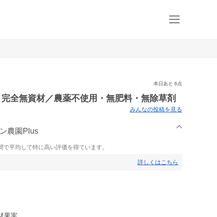
本日あと 6点
詰 完全無資材／農薬不使用・無肥料・無除草剤
みんなの投稿を見る
ン農園Plus
間で平均して特に高い評価を得ています。
詳しくはこちら
材果実