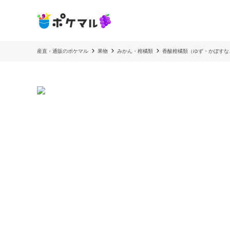
産直・通販のポケマル
果物
みかん・柑橘類
香酸柑橘類（ゆず・かぼすな