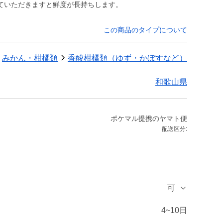
ていただきますと鮮度が長持ちします。
この商品のタイプについて
みかん・柑橘類
香酸柑橘類（ゆず・かぼすなど）
和歌山県
ポケマル提携のヤマト便
配送区分:
可
4~10日