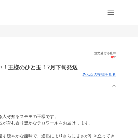
注文受付停止中
2
い！王様のひと玉！7月下旬発送
みんなの投稿を見る
る人ぞ知るスモモの王様です。
区が育む香り豊かなテロワールをお届けします。
覆す穏やかな酸味で、追熟によりさらに甘さが引き立ってき