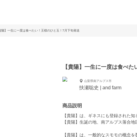
貴陽】一生に一度は食べたい！王様のひと玉！7月下旬発送
【貴陽】一生に一度は食べた
山梨県南アルプス市
扶瀬聡史 | and farm
商品説明
【貴陽】は、ギネスにも登録された知
【貴陽】生誕の地、南アルプス落合地
【貴陽】は、一般的なスモモの概念を