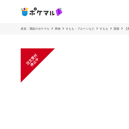
産直・通販のポケマル
果物
すもも・プルーンなど
すもも
貴陽
【
注
文
受
付
停
止
中