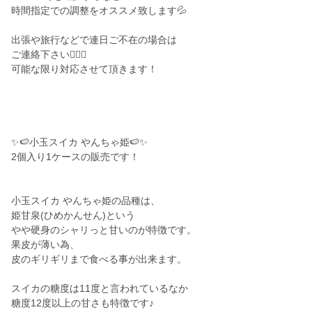
時間指定での調整をオススメ致します💦
出張や旅行などで連日ご不在の場合は
ご連絡下さい🙇🏻‍♀️
可能な限り対応させて頂きます！
✨🍉小玉スイカ やんちゃ姫🍉✨
2個入り1ケースの販売です！
小玉スイカ やんちゃ姫の品種は、
姫甘泉(ひめかんせん)という
やや硬身のシャリっと甘いのが特徴です。
果皮が薄い為、
皮のギリギリまで食べる事が出来ます。
スイカの糖度は11度と言われているなか
糖度12度以上の甘さも特徴です♪