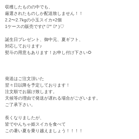
収穫したものの中でも、
厳選されたものしか配送致しません！！
2.2〜2.7kgの小玉スイカ×2個
1ケースの販売です(* ॑꒳ ॑* )♡
誕生日プレゼント、御中元、夏ギフト、
対応しております♪
熨斗の用意もあります！お申し付け下さい🌻
発送はご注文頂いた
翌々日以降を予定しております！
注文順でお届け致します。
天候等の理由で発送が遅れる場合がございます。
ご了承下さい。
長くなりましたが、
皆でやんちゃ姫スイカを食べて
この暑い夏を乗り越えましょう！！！！