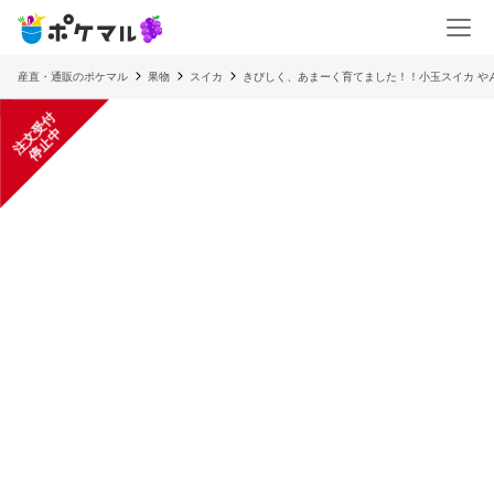
産直・通販のポケマル
果物
スイカ
きびしく、あまーく育てました！！小玉スイカ や
注
文
受
付
停
止
中