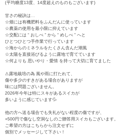
(平均糖度13度、14度超えのものもございます)
甘さの秘訣は…
☆畑には有機肥料をふんだんに使っています
☆農薬の使用を最小限に抑えています
☆交配には “ おしべ ” から “ めしべ ” へと
ひとつひとつ手作業で行っています
☆海からのミネラルをたくさん含んだ潮風
☆太陽を直接浴びるように露地で育てています
☆何よりも 思いやり・愛情 を持って大切に育てました
⚠露地栽培の為 風や雨に打たれて、
傷や多少のすきがある場合がありますが
味には問題ございません。
2026年今年は特にスキがあるスイカが
多いように感じています💦
他の方へ送る場合でも失礼がない程度の傷ですが、
+500円で傷なし空洞なしのご贈答用スイカもございます。
ご希望の方はこちらから注文せずに
個別でメッセージして下さい！