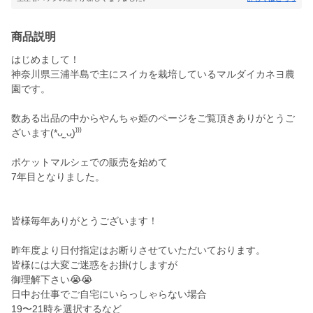
商品説明
はじめまして！
神奈川県三浦半島で主にスイカを栽培しているマルダイカネヨ農
園です。
数ある出品の中からやんちゃ姫のページをご覧頂きありがとうご
ざいます(*ᴗ͈ˬᴗ͈)⁾⁾⁾
ポケットマルシェでの販売を始めて
7年目となりました。
皆様毎年ありがとうございます！
昨年度より日付指定はお断りさせていただいております。
皆様には大変ご迷惑をお掛けしますが
御理解下さい😭😭
日中お仕事でご自宅にいらっしゃらない場合
19〜21時を選択するなど