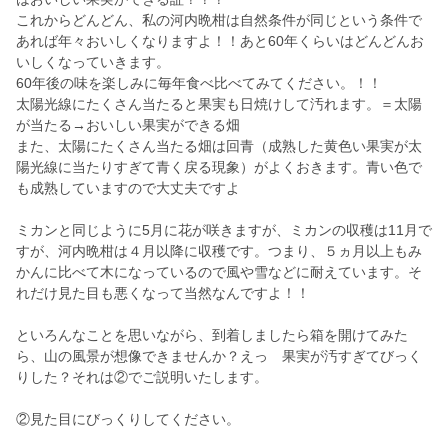
これからどんどん、私の河内晩柑は自然条件が同じという条件で
あれば年々おいしくなりますよ！！あと60年くらいはどんどんお
いしくなっていきます。
60年後の味を楽しみに毎年食べ比べてみてください。！！
太陽光線にたくさん当たると果実も日焼けして汚れます。＝太陽
が当たる→おいしい果実ができる畑
また、太陽にたくさん当たる畑は回青（成熟した黄色い果実が太
陽光線に当たりすぎて青く戻る現象）がよくおきます。青い色で
も成熟していますので大丈夫ですよ
ミカンと同じように5月に花が咲きますが、ミカンの収穫は11月で
すが、河内晩柑は４月以降に収穫です。つまり、５ヵ月以上もみ
かんに比べて木になっているので風や雪などに耐えています。そ
れだけ見た目も悪くなって当然なんですよ！！
といろんなことを思いながら、到着しましたら箱を開けてみた
ら、山の風景が想像できませんか？えっ 果実が汚すぎてびっく
りした？それは②でご説明いたします。
②見た目にびっくりしてください。