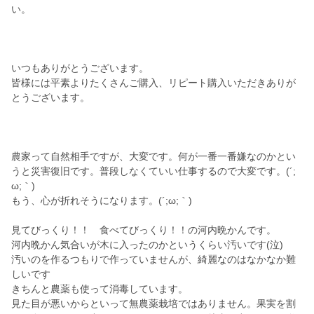
い。
いつもありがとうございます。
皆様には平素よりたくさんご購入、リピート購入いただきありが
とうございます。
農家って自然相手ですが、大変です。何が一番一番嫌なのかとい
うと災害復旧です。普段しなくていい仕事するので大変です。(´;
ω;｀)
もう、心が折れそうになります。(´;ω;｀)
見てびっくり！！ 食べてびっくり！！の河内晩かんです。
河内晩かん気合いが木に入ったのかというくらい汚いです(泣)
汚いのを作るつもりで作っていませんが、綺麗なのはなかなか難
しいです
きちんと農薬も使って消毒しています。
見た目が悪いからといって無農薬栽培ではありません。果実を割