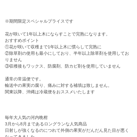
※期間限定スペシャルプライスです
花が咲いて1年以上木にならすことで完熟になります。
おすすめポイント
①花が咲いて収穫まで1年以上木に慣らして完熟に
②除草剤の使用も最小にしており、半年以上除草剤を使用してお
りません
③収穫後もワックス、防腐剤、防カビ剤を使用していません
通常の常温便です。
輸送中の果実の腐り、痛みに対する補填は致しません。
関東以降、沖縄は冷蔵便をおススメいたします
毎年大人気の河内晩柑
3月から8月まであるロングランな人気商品
日射しが強くなるのにつれて外側の果実がだんだん見た目が悪く
なってきました