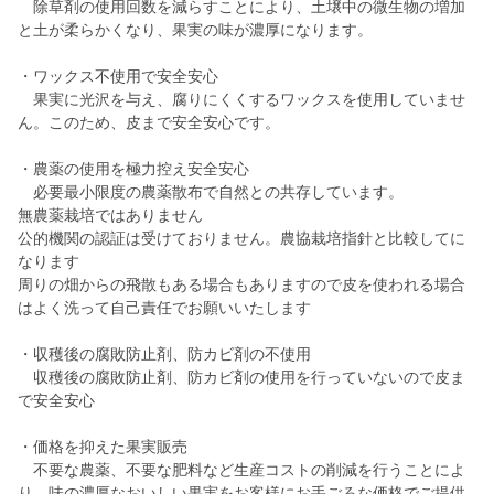
除草剤の使用回数を減らすことにより、土壌中の微生物の増加
と土が柔らかくなり、果実の味が濃厚になります。
・ワックス不使用で安全安心
果実に光沢を与え、腐りにくくするワックスを使用していませ
ん。このため、皮まで安全安心です。
・農薬の使用を極力控え安全安心
必要最小限度の農薬散布で自然との共存しています。
無農薬栽培ではありません
公的機関の認証は受けておりません。農協栽培指針と比較してに
なります
周りの畑からの飛散もある場合もありますので皮を使われる場合
はよく洗って自己責任でお願いいたします
・収穫後の腐敗防止剤、防カビ剤の不使用
収穫後の腐敗防止剤、防カビ剤の使用を行っていないので皮ま
で安全安心
・価格を抑えた果実販売
不要な農薬、不要な肥料など生産コストの削減を行うことによ
り、味の濃厚なおいしい果実をお客様にお手ごろな価格でご提供