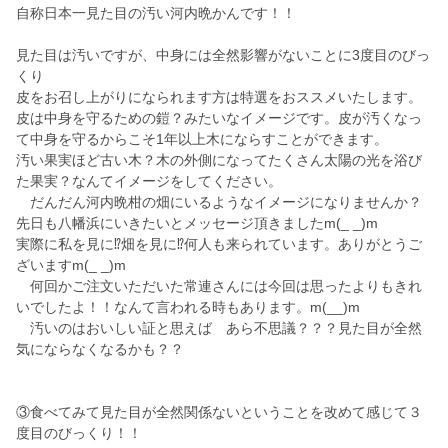
自称日本一見た目の汚い河内晩かんです！！
見た目は汚いですが、中身には全然影響がないことに3度目のびっ
くり
皮をお召し上がりになられます方は特選をおススメいたします。
皮は中身を守るための鎧？みたいなイメージです。皮が汚くなっ
て中身を守るからこそ1年以上木にならすことができます。
汚い果実ほど古い木？木の外側になってたくさん太陽の光を浴び
た果実？なんてイメージをしてください。
だんだん河内晩柑の畑にいるようなイメージになりませんか？
先日も八幡浜にいきたいとメッセージ頂きましたm(_ _)m
実際に私を見に⁉️畑を見に⁉️何人も来られています。ありがとうご
ざいますm(_ _)m
何回かご注文いただいた常連さんには今回は思ったよりもきれ
いでしたよ！！なんて言われる時もあります。m(__)m
汚いのはおいしい証と思えば あら不思議？？？見た目が全然
気にならなくなるかも？？
③食べてみて見た目が全然関係ないということを改めて感じて３
度目のびっくり！！