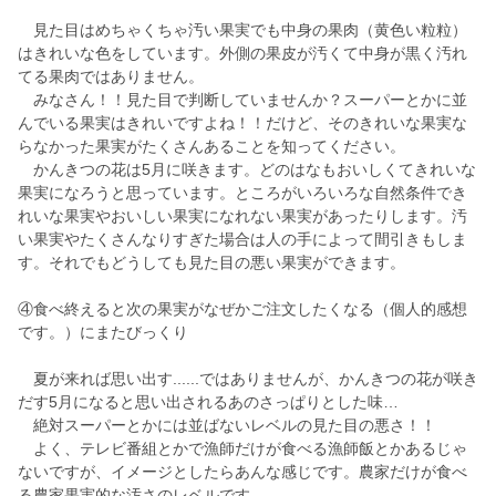
見た目はめちゃくちゃ汚い果実でも中身の果肉（黄色い粒粒）
はきれいな色をしています。外側の果皮が汚くて中身が黒く汚れ
てる果肉ではありません。
みなさん！！見た目で判断していませんか？スーパーとかに並
んでいる果実はきれいですよね！！だけど、そのきれいな果実な
らなかった果実がたくさんあることを知ってください。
かんきつの花は5月に咲きます。どのはなもおいしくてきれいな
果実になろうと思っています。ところがいろいろな自然条件でき
れいな果実やおいしい果実になれない果実があったりします。汚
い果実やたくさんなりすぎた場合は人の手によって間引きもしま
す。それでもどうしても見た目の悪い果実ができます。
④食べ終えると次の果実がなぜかご注文したくなる（個人的感想
です。）にまたびっくり
夏が来れば思い出す......ではありませんが、かんきつの花が咲き
だす5月になると思い出されるあのさっぱりとした味…
絶対スーパーとかには並ばないレベルの見た目の悪さ！！
よく、テレビ番組とかで漁師だけが食べる漁師飯とかあるじゃ
ないですが、イメージとしたらあんな感じです。農家だけが食べ
る農家果実的な汚さのレベルです。