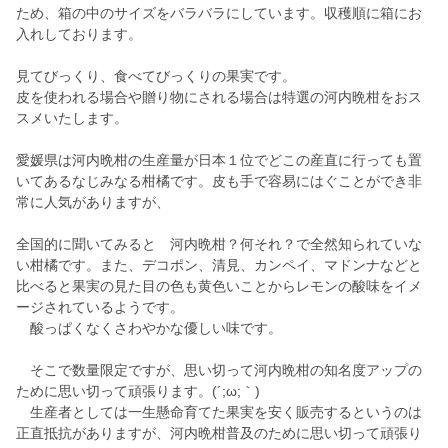
ため、箱の中のサイズをバラバラにしています。収穫順に箱にお
入れしております。
見てびっくり、食べてびっくりの果実です。
皮を使われる場合や贈り物にされる場合は特選の河内晩柑をおス
スメいたします。
愛媛県は河内晩柑の生産量が日本１位でどこの産直に行っても置
いてあるなじみなる柑橘です。皮も手で容易にはぐことができ非
常に人気がありますが、
全国的に聞いてみると 河内晩柑？何それ？で全然知られていな
い柑橘です。また、デコポン、清見、カンペイ、マドンナなどと
比べると果実の見た目の色も黄色いことからレモンの酸味をイメ
ージされているようです。
酸っぱくなくさわやかな優しい味です。
そこで数量限定ですが、思い切って河内晩柑の知名度アップの
ために思い切って頑張ります。(´;ω;｀)
生産者としては一生懸命育てた果実を安く販売するというのは
正直抵抗がありますが、河内晩柑普及のために思い切って頑張り