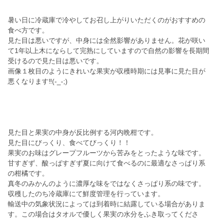
暑い日に冷蔵庫で冷やしてお召し上がりいただくのがおすすめの
食べ方です。
見た目は悪いですが、中身には全然影響がありません。花が咲い
て1年以上木にならして完熟にしていますので自然の影響を長期間
受けるので見た目は悪いです。
画像１枚目のようにきれいな果実が収穫時期には見事に見た目が
悪くなります‼️(-_-;)
見た目と果実の中身が反比例する河内晩柑です。
見た目にびっくり、食べてびっくり！！
果実のお味はグレープフルーツから苦みをとったような味です。
甘すぎず、酸っぱすぎず夏に向けて食べるのに最適なさっぱり系
の柑橘です。
真冬のみかんのように濃厚な味をではなくさっぱり系の味です。
収穫したのち冷蔵庫にて鮮度管理を行っています。
輸送中の気象状況によっては到着時に結露している場合がありま
す。この場合はタオルで優しく果実の水分をふき取ってくださ