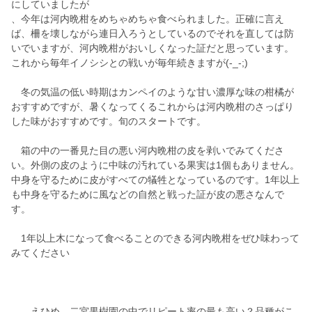
にしていましたが
、今年は河内晩柑をめちゃめちゃ食べられました。正確に言え
ば、柵を壊しながら連日入ろうとしているのでそれを直しては防
いでいますが、河内晩柑がおいしくなった証だと思っています。
これから毎年イノシシとの戦いが毎年続きますが(-_-;)
冬の気温の低い時期はカンペイのような甘い濃厚な味の柑橘が
おすすめですが、暑くなってくるこれからは河内晩柑のさっぱり
した味がおすすめです。旬のスタートです。
箱の中の一番見た目の悪い河内晩柑の皮を剥いでみてくださ
い。外側の皮のように中味の汚れている果実は1個もありません。
中身を守るために皮がすべての犠牲となっているのです。1年以上
も中身を守るために風などの自然と戦った証が皮の悪さなんで
す。
1年以上木になって食べることのできる河内晩柑をぜひ味わって
みてください
えひめ 二宮果樹園の中でリピート率の最も高い？品種がこ