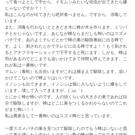
って食べよとして中から、イモムシみたいな幼虫が出てきたら嫌
じゃないですか？！！
私はこんなのが出てきたら絶対食べません。ですから、消毒して
います。
また、消毒を行わないとときどき木に蜂が木を作ります。ミツバ
チとかじゃないですよ。あしなが蜂ならまだしも怖いのはスズメ
バチです。あのよくテレビとかで蜂の巣の駆除番組に出る蜂で
す。よく、刺されたとかでテレビに出る蜂ですよ！！もう刺され
るとアナフラキーショックで下手すると死にます。しかも、蜂は
羽があるのでどこまでも追いかけてきて仲間も呼んできます。こ
れが私は一番怖いです。
マムシ（毒蛇）も出合いますがこれは捕まえて駆除します。追い
かけてこないので蜂よりはいいです。
イノシシも出てきます。イノシシは畑に入らないように柵をして
います。壊して入ってきますが、(´;ω;｀)
とにかく蜂が怖いのです。人の頭くらいの大きさの巣であれば自
分で駆除しますが、蜂はどこに巣をつくるかわからないのでこれ
がまた怖い！！
私は農家をして一番怖いのはスズメ蜂だと思っています。
一度スズメバチの巣を見つけて駆除したのでもう蜂はいないと思
って巣を壊したら中からものすごい数の蜂が怒って出てきて絶対