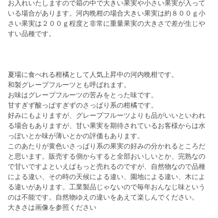
お入れいたしますので箱の中で大きい果実や小さい果実が入って
いる場合があります。河内晩柑の場合大きい果実は約８００ｇ小
さい果実は２００ｇ程度と非常に重量果実の大きさで差が生じや
すい品種です。
夏場に食べれる柑橘として人気上昇中の河内晩柑です。
和製グレープフルーツとも呼ばれます。
お味はグレープフルーツの苦みをとった味です。
甘すぎず酸っぱすぎずのさっぱり系の柑橘です。
好みにもよりますが、グレープフルーツよりも品がいいといわれ
る場合もありますが、甘い果実を期待されているお客様からは水
っぽいとか味が薄いとかの評価もあります。
このあたりが黄色いさっぱり系の果実の好みの分かれるところだ
と思います。販売する側からすると全部おいしいとか、完熟なの
で甘いですよといえばもっと売れるのですが、自然物なので品種
による違い、その時の天候による違い、園地による違い、木によ
る違いがあります。工業製品じゃないので毎年おんなじ味という
のは不能です。自然物ゆえの違いをあえて楽しんでください。
大きさは画像を参照ください