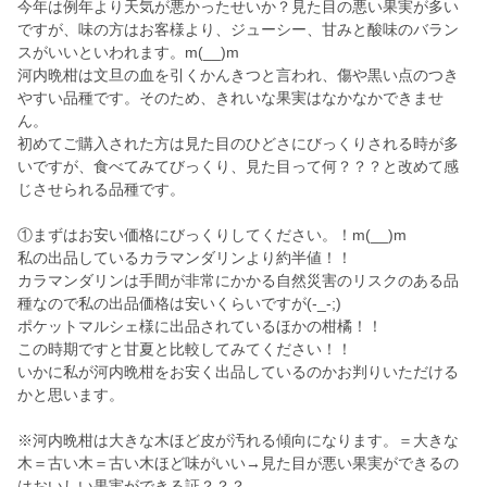
今年は例年より天気が悪かったせいか？見た目の悪い果実が多い
ですが、味の方はお客様より、ジューシー、甘みと酸味のバラン
スがいいといわれます。m(__)m
河内晩柑は文旦の血を引くかんきつと言われ、傷や黒い点のつき
やすい品種です。そのため、きれいな果実はなかなかできませ
ん。
初めてご購入された方は見た目のひどさにびっくりされる時が多
いですが、食べてみてびっくり、見た目って何？？？と改めて感
じさせられる品種です。
①まずはお安い価格にびっくりしてください。！m(__)m
私の出品しているカラマンダリンより約半値！！
カラマンダリンは手間が非常にかかる自然災害のリスクのある品
種なので私の出品価格は安いくらいですが(-_-;)
ポケットマルシェ様に出品されているほかの柑橘！！
この時期ですと甘夏と比較してみてください！！
いかに私が河内晩柑をお安く出品しているのかお判りいただける
かと思います。
※河内晩柑は大きな木ほど皮が汚れる傾向になります。＝大きな
木＝古い木＝古い木ほど味がいい→見た目が悪い果実ができるの
はおいしい果実ができる証？？？