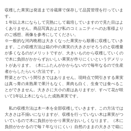
収穫した果実は発送まで冷蔵庫で保存して品質管理を行っていま
す。
１年以上木にならして完熟にして栽培していますので見た目はよ
くありません。商品写真および私のコミュニティへのお客様より
のご感想、画像を参考にしてください。
※一般的な河内晩柑は大きくなった果実から順番に収穫していき
ます。この収穫方法は箱の中の果実の大きさがそろうのと収穫量
が多くなるのがメリットですが、大きいものから収穫していくの
で木に負担がかからずおいしい果実が作りにくいというデメリッ
トがあります。（木にふたんがかからないので毎年なるので生産
者からしたらいい方法です。）
野菜とかでいう間引きではありません。現時点で間引きする果実
は真っ青の未熟果で果汁もなく、果肉も白く、生食では食べるこ
とができません。大きさに大小の差はありますが、すべて花が咲
いて1年以上木にならした成熟果実です。
私の収穫方法は木一本を全部収穫していきます。この方法では
大きさは不揃いになりますが、収穫を行っていない木は果実がつ
いているので木に負担がかかり果実がおいしくなります。（木に
負担がかかるので毎７年なりにくい）自然のままの大きさで箱に