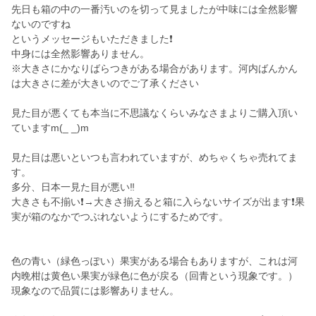
先日も箱の中の一番汚いのを切って見ましたが中味には全然影響
ないのですね
というメッセージもいただきました❗
中身には全然影響ありません。
※大きさにかなりばらつきがある場合があります。河内ばんかん
は大きさに差が大きいのでご了承ください
見た目が悪くても本当に不思議なくらいみなさまよりご購入頂い
ていますm(_ _)m
見た目は悪いといつも言われていますが、めちゃくちゃ売れてま
す。
多分、日本一見た目が悪い‼️
大きさも不揃い❗→大きさ揃えると箱に入らないサイズが出ます❗果
実が箱のなかでつぶれないようにするためです。
色の青い（緑色っぽい）果実がある場合もありますが、これは河
内晩柑は黄色い果実が緑色に色が戻る（回青という現象です。）
現象なので品質には影響ありません。