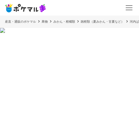
産直・通販のポケマル
果物
みかん・柑橘類
雑柑類（夏みかん・甘夏など）
河内