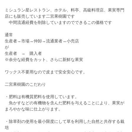
ミシュラン星レストラン、ホテル、料亭、高級料理店、果実専門
店にも販売しています二宮果樹園です
中間流通経費を削除していますのでできるこの価格です
通常
生産者→市場→仲卸→流通業者→小売店
が
生産者 → 購入者
※余分な経費をカット、さらに新鮮な果実
ワックス不要用なので皮まで安全安心です。
二宮果樹園のこだわり
・肥料は有機質肥料を使用しています。
魚かすなどの有機物を含んだ肥料を与えることにより、果実が
まろやかな味に仕上がります。
・除草剤の使用を最小限度にして草を利用した自然と共存する栽
培