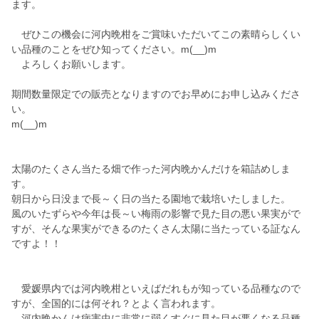
ます。
ぜひこの機会に河内晩柑をご賞味いただいてこの素晴らしくい
い品種のことをぜひ知ってください。m(__)m
よろしくお願いします。
期間数量限定での販売となりますのでお早めにお申し込みくださ
い。
m(__)m
太陽のたくさん当たる畑で作った河内晩かんだけを箱詰めしま
す。
朝日から日没まで長～く日の当たる園地で栽培いたしました。
風のいたずらや今年は長～い梅雨の影響で見た目の悪い果実がで
すが、そんな果実ができるのたくさん太陽に当たっている証なん
ですよ！！
愛媛県内では河内晩柑といえばだれもが知っている品種なので
すが、全国的には何それ？とよく言われます。
河内晩かんは病害虫に非常に弱くすぐに見た目が悪くなる品種