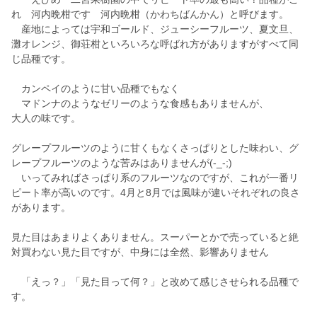
れ 河内晩柑です 河内晩柑（かわちばんかん）と呼びます。
産地によっては宇和ゴールド、ジューシーフルーツ、夏文旦、
灘オレンジ、御荘柑といろいろな呼ばれ方がありますがすべて同
じ品種です。
カンペイのように甘い品種でもなく
マドンナのようなゼリーのような食感もありませんが、
大人の味です。
グレープフルーツのように甘くもなくさっぱりとした味わい、グ
レープフルーツのような苦みはありませんが(-_-;)
いってみればさっぱり系のフルーツなのですが、これが一番リ
ピート率が高いのです。4月と8月では風味が違いそれぞれの良さ
があります。
見た目はあまりよくありません。スーパーとかで売っていると絶
対買わない見た目ですが、中身には全然、影響ありません
「えっ？」「見た目って何？」と改めて感じさせられる品種で
す。