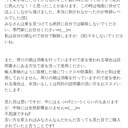
に死んだな！！と思ったことがあります。この時は地面に伏せて
ほふくしながら逃げました。本当に刺されなかったのが奇跡レベ
ルでした(笑)
みなさんは巣を見つけても絶対に自分では駆除しないでくださ
い。専門家にお任せくださいm(__)m
私は自分の畑なので自分で駆除しますが、(笑)マネしないでくださ
いね。
また、周りの畑は消毒を行っていますので皮を使われる場合は説
明書きにある方法で皮を洗って使用ください。
輸入果物のように収穫した後にワックスや防腐剤、防カビ剤は使
用しておりません。周りの畑は消毒を行っていますので皮を使わ
れる場合は、水洗いもしくは同封の説明書の洗い方をおススメい
たします。
見た目は悪いですが、中にはえっ👀⁉️というくらいのもあります
が、中味には全然影響ありませんm(_ _)m
不思議ですね⁉️
言い方を変えればみなさんなんだかんだ言っても見た目でご購入
されていたと言うことです❗