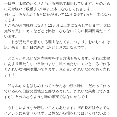
一日中 太陽のたくさん当たる園地で栽培しています。そのため
に花が咲いて収穫まで1年以上木にならしておきます。
例えば みかんだと5月に花が咲いて11月収穫で7ヵ月 木になっ
てます
ところが河内晩柑はなんと12ヵ月以上木にならしています。太陽
光線や風にミカンなどとは比較にならないくらい長期間当たって
います。
これが見た目が悪くなる理由なんです。つまり、おいしいには
訳がある 見た目の悪さはおいしさの証なんです。
ところがきれいな河内晩柑を作る方法もあります。それは太陽
にあまり当たらない日陰つまり、風の当たりにくいところで作る
ときれいな河内晩柑ができます。見た目がきれいなので良く売れ
ます！！
私はみかんをはじめすべてのかんきつ類の味にこだわって作っ
ているので日陰の園地は全部やめました。きれいな果実はできま
すが、自分の思うような味の果実ではないからです。
うれしいようなか悲しいこともあります。河内晩柑は今までは
イノシシにも食べられず、当然ながら柵をしてはいられないよう