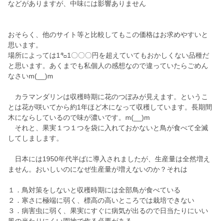
などがありますが、中味には影響ありません
おそらく、他のサイト等と比較してもこの価格はお求めやすいと
思います。
場所によっては1㌔1〇〇〇円を超えていてもおかしくない品種だ
と思います。あくまでも私個人の感想なので違っていたらごめん
なさいm(__)m
カラマンダリンは収穫時期に花のつぼみが見えます。というこ
とは花が咲いてから約1年ほど木になって収穫しています。長期間
木にならしているので味が濃いです。m(__)m
それと、果実１つ１つを袋に入れておかないと鳥が食べて全滅
してしまします。
日本には1950年代半ばに導入されましたが、生産量は全然増え
ません。おいしいのになぜ生産量が増えないのか？それは
１．鳥対策をしないと収穫時期には全部鳥が食べている
２．寒さに極端に弱く、標高の高いところでは栽培できない
３．病害虫に弱く、果実にすぐに病気が出るので日当たりにいい