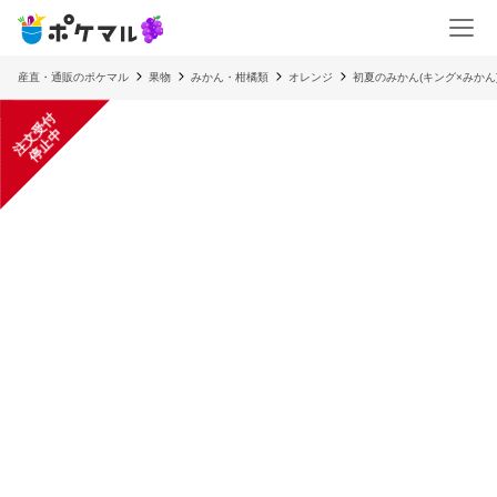
産直・通販のポケマル
果物
みかん・柑橘類
オレンジ
初夏のみかん(キング×みかん
注
文
受
付
停
止
中