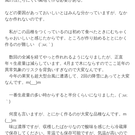
風の当たりにくい園地で作る必要がある。
などの要因があっておいしいとはみんな分かっていますが、なか
なか作れないのです。
私がこの品種をつくっているのは初めて食べたときにむちゃく
ちゃおいしいと感じたからです。ところが作り始めるととにかく
作るのが難しい (´;ω;｀)
数回の全滅を経てやっと作れれるようになりましたが、正直
年々生産量は減らしています。4月まで木にならすのでここ近年の
異常気象のリスクを背負いすぎなので大変なんです。
今年の果実も超大型台風に遭遇して、2回の降雪にあってと大変
なんです。m(__)m
一番生産量の多い時からすると半分くらいになりました。(´;ω;
｀)
何度も言いますが、とにかく作るのが大変な品種なんです。m
(__)m
味は濃厚ですが、収穫したばかりなので酸味を感じたら冷蔵庫
で保存してください。常温でも保存可能ですが、気温が高いので