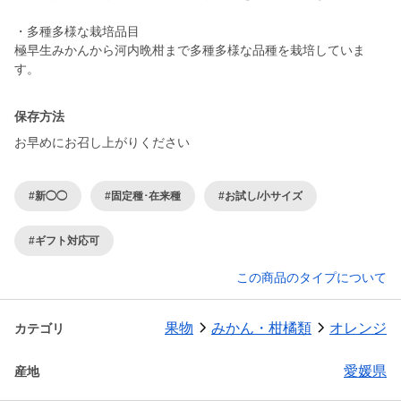
・多種多様な栽培品目
極早生みかんから河内晩柑まで多種多様な品種を栽培していま
保存方法
お早めにお召し上がりください
#新◯◯
#固定種･在来種
#お試し/小サイズ
#ギフト対応可
この商品のタイプについて
果物
みかん・柑橘類
オレンジ
カテゴリ
愛媛県
産地