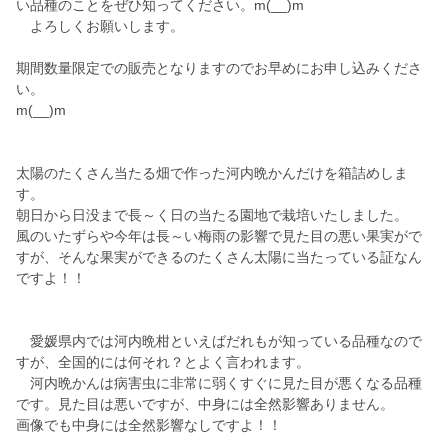
い品種のことをぜひ知ってください。m(__)m
よろしくお願いします。
期間数量限定での販売となりますのでお早めにお申し込みくださ
い。
m(__)m
太陽のたくさん当たる畑で作った河内晩かんだけを箱詰めしま
す。
朝日から日没まで長～く日の当たる園地で栽培いたしました。
風のいたずらや今年は長～い梅雨の影響で見た目の悪い果実がで
すが、そんな果実ができるのたくさん太陽に当たっている証なん
ですよ！！
愛媛県内では河内晩柑といえばだれもが知っている品種なので
すが、全国的には何それ？とよく言われます。
河内晩かんは病害虫に非常に弱くすぐに見た目が悪くなる品種
です。見た目は悪いですが、中身には全然影響ありません。
画像でも中身には全然影響なしですよ！！