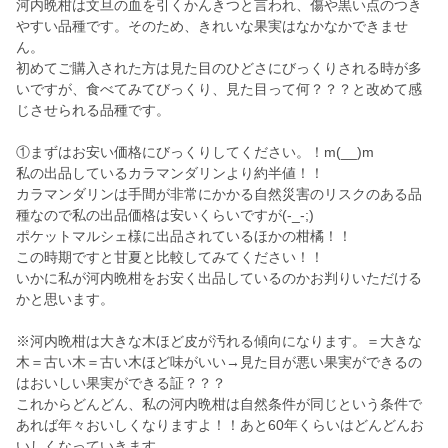
河内晩柑は文旦の血を引くかんきつと言われ、傷や黒い点のつき
やすい品種です。そのため、きれいな果実はなかなかできませ
ん。
初めてご購入された方は見た目のひどさにびっくりされる時が多
いですが、食べてみてびっくり、見た目って何？？？と改めて感
じさせられる品種です。
①まずはお安い価格にびっくりしてください。！m(__)m
私の出品しているカラマンダリンより約半値！！
カラマンダリンは手間が非常にかかる自然災害のリスクのある品
種なので私の出品価格は安いくらいですが(-_-;)
ポケットマルシェ様に出品されているほかの柑橘！！
この時期ですと甘夏と比較してみてください！！
いかに私が河内晩柑をお安く出品しているのかお判りいただける
かと思います。
※河内晩柑は大きな木ほど皮が汚れる傾向になります。＝大きな
木＝古い木＝古い木ほど味がいい→見た目が悪い果実ができるの
はおいしい果実ができる証？？？
これからどんどん、私の河内晩柑は自然条件が同じという条件で
あれば年々おいしくなりますよ！！あと60年くらいはどんどんお
いしくなっていきます。