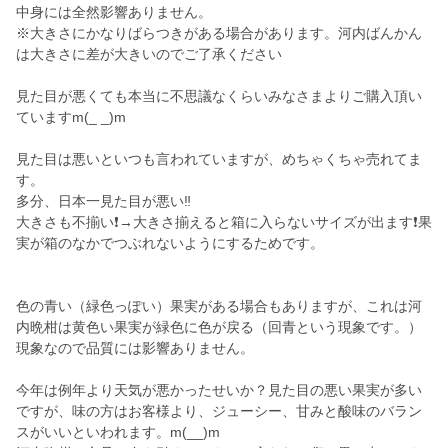
中身には全然影響ありません。
※大きさにかなりばらつきがある場合があります。河内ばんかん
は大きさに差が大きいのでご了承ください
見た目が悪くても本当に不思議なくらいみなさまよりご購入頂い
ていますm(_ _)m
見た目は悪いといつも言われていますが、めちゃくちゃ売れてま
す。
多分、日本一見た目が悪い‼️
大きさも不揃い❗→大きさ揃えると箱に入らないサイズが出ます❗果
実が箱のなかでつぶれないようにするためです。
色の青い（緑色っぽい）果実がある場合もありますが、これは河
内晩柑は黄色い果実が緑色に色が戻る（回青という現象です。）
現象なので品質には影響ありません。
今年は例年より天気が悪かったせいか？見た目の悪い果実が多い
ですが、味の方はお客様より、ジューシー、甘みと酸味のバラン
スがいいといわれます。m(__)m