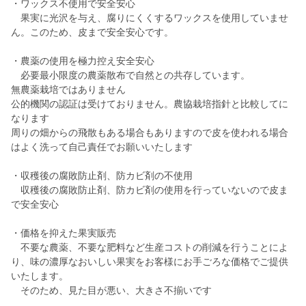
・ワックス不使用で安全安心
果実に光沢を与え、腐りにくくするワックスを使用していませ
ん。このため、皮まで安全安心です。
・農薬の使用を極力控え安全安心
必要最小限度の農薬散布で自然との共存しています。
無農薬栽培ではありません
公的機関の認証は受けておりません。農協栽培指針と比較してに
なります
周りの畑からの飛散もある場合もありますので皮を使われる場合
はよく洗って自己責任でお願いいたします
・収穫後の腐敗防止剤、防カビ剤の不使用
収穫後の腐敗防止剤、防カビ剤の使用を行っていないので皮ま
で安全安心
・価格を抑えた果実販売
不要な農薬、不要な肥料など生産コストの削減を行うことによ
り、味の濃厚なおいしい果実をお客様にお手ごろな価格でご提供
いたします。
そのため、見た目が悪い、大きさ不揃いです