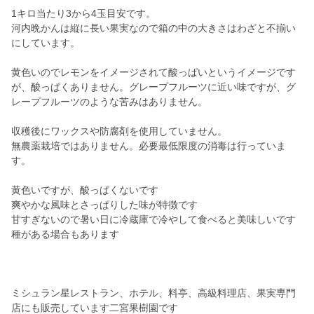
1キロ当たり3から4玉目安です。
河内晩かんは縦に長い果実なので箱の中の大きさはわざと不揃い
にしています。
黄色いのでレモンをイメージされて酸っぱいというイメージです
が、酸っぱくありません。グレープフルーツに近い味ですが、グ
レープフルーツのような苦みはありません。
収穫後にワックスや防腐剤を使用していません。
無農薬栽培ではありません。必要最低限度の消毒は行っていま
す。
黄色いですが、酸っぱくないです
爽やかな風味とさっぱりした味が特徴です
甘すぎないので暑い日に冷蔵庫で冷やして食べると美味しいです
種がある場合もあります
ミシュラン星レストラン、ホテル、料亭、高級料理店、果実専門
店にも販売しています二宮果樹園です