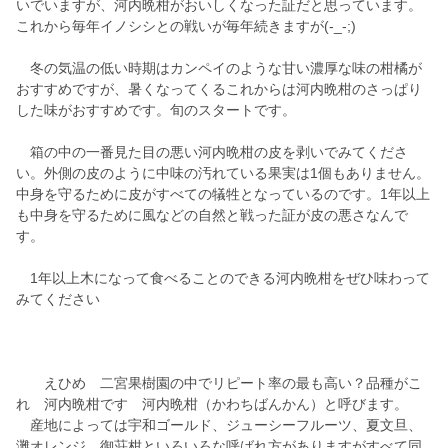
いでいますが、河内晩柑がおいしくなった証だと思っています。
これから毎年イノシシとの戦いが毎年続きますが(-_-;)
冬の気温の低い時期はカンペイのような甘い濃厚な味の柑橘が
おすすめですが、暑くなってくるこれからは河内晩柑のさっぱり
した味がおすすめです。旬のスタートです。
箱の中の一番見た目の悪い河内晩柑の皮を剥いでみてくださ
い。外側の皮のように中味の汚れている果実は1個もありません。
中身を守るために皮がすべての犠牲となっているのです。1年以上
も中身を守るために風などの自然と戦った証が皮の悪さなんで
す。
1年以上木になって食べることのできる河内晩柑をぜひ味わって
みてください
えひめ 二宮果樹園の中でリピート率の最も高い？品種がこ
れ 河内晩柑です 河内晩柑（かわちばんかん）と呼びます。
産地によっては宇和ゴールド、ジューシーフルーツ、夏文旦、
灘オレンジ、御荘柑といろいろな呼ばれ方がありますがすべて同