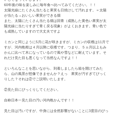
60年後の味を楽しみに毎年食べ比べてみてください。！！
太陽光線にたくさん当たると果実も日焼けして汚れます。＝太陽
が当たる→おいしい果実ができる畑
また、太陽にたくさん当たる畑は回青（成熟した黄色い果実が太
陽光線に当たりすぎて青く戻る現象）がよくおきます。青い色で
も成熟していますので大丈夫ですよ
ミカンと同じように5月に花が咲きますが、ミカンの収穫は11月で
すが、河内晩柑は４月以降に収穫です。つまり、５ヵ月以上もみ
かんに比べて木になっているので風や雪などに耐えています。そ
れだけ見た目も悪くなって当然なんですよ！！
といろんなことを思いながら、到着しましたら箱を開けてみた
ら、山の風景が想像できませんか？えっ 果実が汚すぎてびっく
りした？それは②でご説明いたします。
②見た目にびっくりしてください。
自称日本一見た目の汚い河内晩かんです！！
見た目は汚いですが、中身には全然影響がないことに3度目のびっ