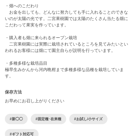
・畑へのこだわり
お金を出しても、どんなに努力しても手に入れることのできな
いのが太陽の光です。二宮果樹園では太陽のたくさん当たる畑に
こだわって果実を作っています。
・購入者も畑に来られるオープン栽培
二宮果樹園には実際に栽培されているところを見てみたいとい
われるお客様には畑にて園主自らが説明を行っています。
・多種多様な栽培品目
極早生みかんから河内晩柑まで多種多様な品種を栽培していま
保存方法
お早めにお召し上がりください
#新◯◯
#固定種･在来種
#お試し/小サイズ
#ギフト対応可