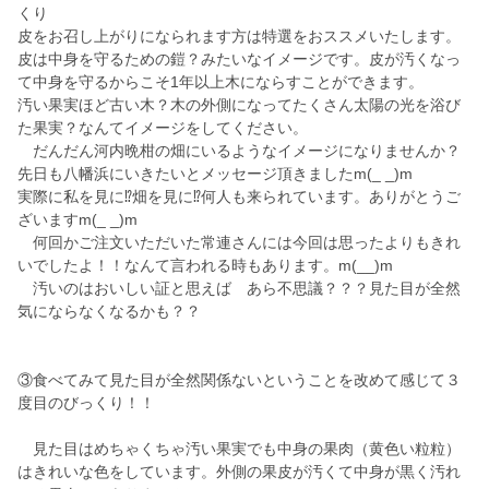
くり
皮をお召し上がりになられます方は特選をおススメいたします。
皮は中身を守るための鎧？みたいなイメージです。皮が汚くなっ
て中身を守るからこそ1年以上木にならすことができます。
汚い果実ほど古い木？木の外側になってたくさん太陽の光を浴び
た果実？なんてイメージをしてください。
だんだん河内晩柑の畑にいるようなイメージになりませんか？
先日も八幡浜にいきたいとメッセージ頂きましたm(_ _)m
実際に私を見に⁉️畑を見に⁉️何人も来られています。ありがとうご
ざいますm(_ _)m
何回かご注文いただいた常連さんには今回は思ったよりもきれ
いでしたよ！！なんて言われる時もあります。m(__)m
汚いのはおいしい証と思えば あら不思議？？？見た目が全然
気にならなくなるかも？？
③食べてみて見た目が全然関係ないということを改めて感じて３
度目のびっくり！！
見た目はめちゃくちゃ汚い果実でも中身の果肉（黄色い粒粒）
はきれいな色をしています。外側の果皮が汚くて中身が黒く汚れ