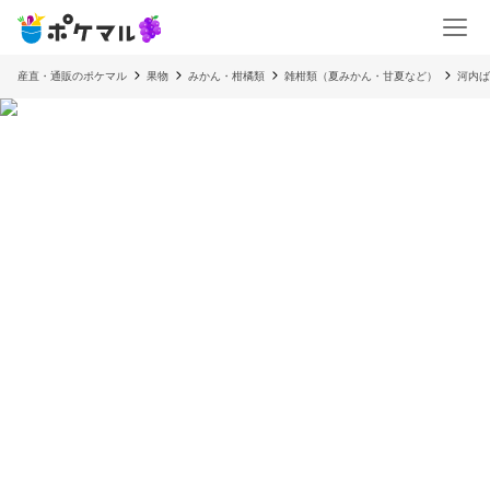
産直・通販のポケマル
果物
みかん・柑橘類
雑柑類（夏みかん・甘夏など）
河内