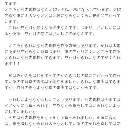
てます
ところが河内晩柑はなんと12ヵ月以上木にならしています。太陽
光線や風にミカンなどとは比較にならないくらい長期間当たって
います。
これが見た目が悪くなる理由なんです。つまり、おいしいには
訳がある 見た目の悪さはおいしさの証なんです。
ところがきれいな河内晩柑を作る方法もあります。それは太陽
にあまり当たらない日陰つまり、風の当たりにくいところで作る
ときれいな河内晩柑ができます。見た目がきれいなので良く売れ
ます！！
私はみかんをはじめすべてのかんきつ類の味にこだわって作っ
ているので日陰の園地は全部やめました。きれいな果実はできま
すが、自分の思うような味の果実ではないからです。
うれしいようなか悲しいこともあります。河内晩柑は今までは
イノシシにも食べられず、当然ながら柵をしてはいられないよう
にしていましたが
、今年は河内晩柑をめちゃめちゃ食べられました。正確に言え
ば、柵を壊しながら連日入ろうとしているのでそれを直しては防