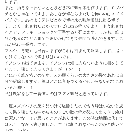
います。
また、消毒を行わないとときどき木に蜂が木を作ります。ミツバ
チとかじゃないですよ。あしなが蜂ならまだしも怖いのはスズメ
バチです。あのよくテレビとかで蜂の巣の駆除番組に出る蜂で
す。よく、刺されたとかでテレビに出る蜂ですよ！！もう刺され
るとアナフラキーショックで下手すると死にます。しかも、蜂は
羽があるのでどこまでも追いかけてきて仲間も呼んできます。こ
れが私は一番怖いです。
マムシ（毒蛇）も出合いますがこれは捕まえて駆除します。追い
かけてこないので蜂よりはいいです。
イノシシも出てきます。イノシシは畑に入らないように柵をして
います。壊して入ってきますが、(´;ω;｀)
とにかく蜂が怖いのです。人の頭くらいの大きさの巣であれば自
分で駆除しますが、蜂はどこに巣をつくるかわからないのでこれ
がまた怖い！！
私は農家をして一番怖いのはスズメ蜂だと思っています。
一度スズメバチの巣を見つけて駆除したのでもう蜂はいないと思
って巣を壊したら中からものすごい数の蜂が怒って出てきて絶対
に死んだな！！と思ったことがあります。この時は地面に伏せて
ほふくしながら逃げました。本当に刺されなかったのが奇跡レベ
ルでした(笑)