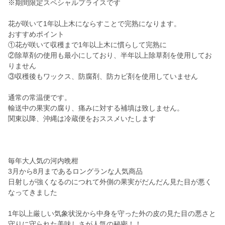
※期間限定スペシャルプライスです
花が咲いて1年以上木にならすことで完熟になります。
おすすめポイント
①花が咲いて収穫まで1年以上木に慣らして完熟に
②除草剤の使用も最小にしており、半年以上除草剤を使用してお
りません
③収穫後もワックス、防腐剤、防カビ剤を使用していません
通常の常温便です。
輸送中の果実の腐り、痛みに対する補填は致しません。
関東以降、沖縄は冷蔵便をおススメいたします
毎年大人気の河内晩柑
3月から8月まであるロングランな人気商品
日射しが強くなるのにつれて外側の果実がだんだん見た目が悪く
なってきました
1年以上厳しい気象状況から中身を守った外の皮の見た目の悪さと
守りに守られた美味しさが人気の秘密！！