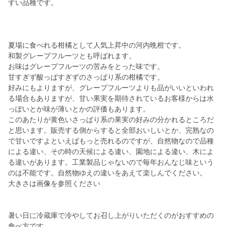
すい品種です。
夏場に食べれる柑橘として人気上昇中の河内晩柑です。
和製グレープフルーツとも呼ばれます。
お味はグレープフルーツの苦みをとった味です。
甘すぎず酸っぱすぎずのさっぱり系の柑橘です。
好みにもよりますが、グレープフルーツよりも品がいいといわれ
る場合もありますが、甘い果実を期待されているお客様からは水
っぽいとか味が薄いとかの評価もあります。
このあたりが黄色いさっぱり系の果実の好みの分かれるところだ
と思います。販売する側からすると全部おいしいとか、完熟なの
で甘いですよといえばもっと売れるのですが、自然物なので品種
による違い、その時の天候による違い、園地による違い、木によ
る違いがあります。工業製品じゃないので毎年おんなじ味という
のは不能です。自然物ゆえの違いをあえて楽しんでください。
大きさは画像を参照ください
暑い日に冷蔵庫で冷やしてお召し上がりいただくのがおすすめの
食べ方です。