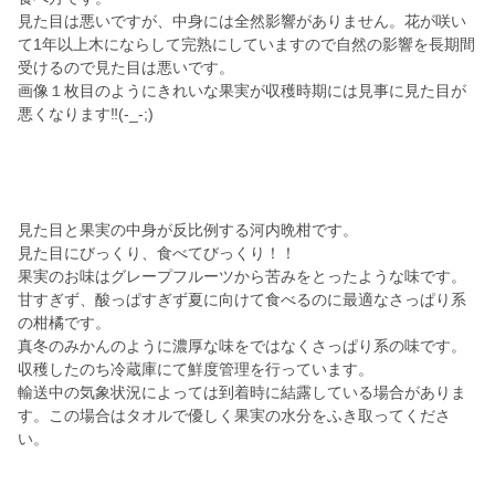
見た目は悪いですが、中身には全然影響がありません。花が咲い
て1年以上木にならして完熟にしていますので自然の影響を長期間
受けるので見た目は悪いです。
画像１枚目のようにきれいな果実が収穫時期には見事に見た目が
悪くなります‼️(-_-;)
見た目と果実の中身が反比例する河内晩柑です。
見た目にびっくり、食べてびっくり！！
果実のお味はグレープフルーツから苦みをとったような味です。
甘すぎず、酸っぱすぎず夏に向けて食べるのに最適なさっぱり系
の柑橘です。
真冬のみかんのように濃厚な味をではなくさっぱり系の味です。
収穫したのち冷蔵庫にて鮮度管理を行っています。
輸送中の気象状況によっては到着時に結露している場合がありま
す。この場合はタオルで優しく果実の水分をふき取ってくださ
い。