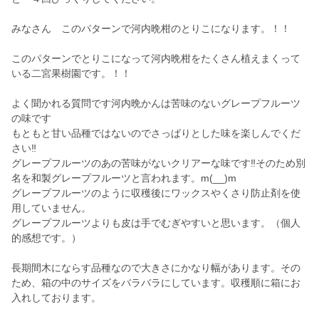
みなさん このパターンで河内晩柑のとりこになります。！！
このパターンでとりこになって河内晩柑をたくさん植えまくって
いる二宮果樹園です。！！
よく聞かれる質問です河内晩かんは苦味のないグレープフルーツ
の味です
もともと甘い品種ではないのでさっぱりとした味を楽しんでくだ
さい‼️
グレープフルーツのあの苦味がないクリアーな味です‼️そのため別
名を和製グレープフルーツと言われます。m(__)m
グレープフルーツのように収穫後にワックスやくさり防止剤を使
用していません。
グレープフルーツよりも皮は手でむぎやすいと思います。（個人
的感想です。）
長期間木にならす品種なので大きさにかなり幅があります。その
ため、箱の中のサイズをバラバラにしています。収穫順に箱にお
入れしております。