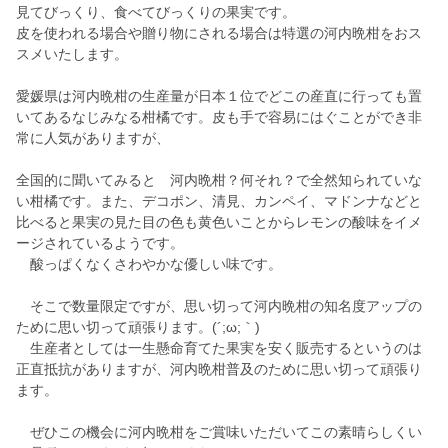
見てびっくり、食べてびっくりの果実です。
皮を使われる場合や贈り物にされる場合は特選の河内晩柑をおス
スメいたします。
愛媛県は河内晩柑の生産量が日本１位でどこの産直に行っても置
いてあるなじみなる柑橘です。皮も手で容易にはぐことができ非
常に人気がありますが、
全国的に聞いてみると 河内晩柑？何それ？で全然知られていな
い柑橘です。また、デコポン、清見、カンペイ、マドンナなどと
比べると果実の見た目の色も黄色いことからレモンの酸味をイメ
ージされているようです。
酸っぱくなくさわやかな優しい味です。
そこで数量限定ですが、思い切って河内晩柑の知名度アップの
ために思い切って頑張ります。(´;ω;｀)
生産者としては一生懸命育てた果実を安く販売するというのは
正直抵抗がありますが、河内晩柑普及のために思い切って頑張り
ます。
ぜひこの機会に河内晩柑をご賞味いただいてこの素晴らしくい