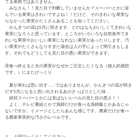
てる果肉ではありません。
みなさん！！見た目で判断していませんか？スーパーとかに並
んでいる果実はきれいですよね！！だけど、そのきれいな果実な
らなかった果実がたくさんあることを知ってください。
かんきつの花は5月に咲きます。どのはなもおいしくてきれいな
果実になろうと思っています。ところがいろいろな自然条件でき
れいな果実やおいしい果実になれない果実があったりします。汚
い果実やたくさんなりすぎた場合は人の手によって間引きもしま
す。それでもどうしても見た目の悪い果実ができます。
④食べ終えると次の果実がなぜかご注文したくなる（個人的感想
です。）にまたびっくり
夏が来れば思い出す......ではありませんが、かんきつの花が咲き
だす5月になると思い出されるあのさっぱりとした味…
絶対スーパーとかには並ばないレベルの見た目の悪さ！！
よく、テレビ番組とかで漁師だけが食べる漁師飯とかあるじゃ
ないですが、イメージとしたらあんな感じです。農家だけが食べ
る農家果実的な汚さのレベルです。
と ４回びっくりしてください。