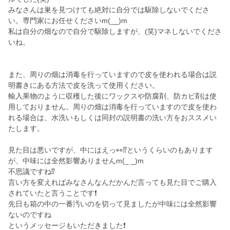
みなさんは巣を見つけても絶対に自分では駆除しないでくださ
い。専門家にお任せくださいm(__)m
私は自分の畑なので自分で駆除しますが、(笑)マネしないでくださ
いね。
また、周りの畑は消毒を行っていますので皮を使われる場合は説
明書きにある方法で皮を洗って使用ください。
輸入果物のように収穫した後にワックスや防腐剤、防カビ剤は使
用しておりません。周りの畑は消毒を行っていますので皮を使わ
れる場合は、水洗いもしくは同封の説明書の洗い方をおススメい
たします。
見た目は悪いですが、中にはえっ👀⁉️というくらいのもあります
が、中味には全然影響ありませんm(_ _)m
不思議ですね⁉️
言い方を変えればみなさんなんだかんだ言っても見た目でご購入
されていたと言うことです❗
先日も箱の中の一番汚いのを切って見ましたが中味には全然影響
ないのですね
というメッセージもいただきました❗