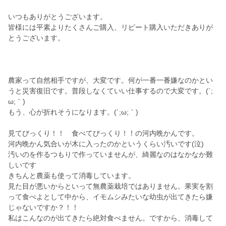
いつもありがとうございます。
皆様には平素よりたくさんご購入、リピート購入いただきありが
とうございます。
農家って自然相手ですが、大変です。何が一番一番嫌なのかとい
うと災害復旧です。普段しなくていい仕事するので大変です。(´;
ω;｀)
もう、心が折れそうになります。(´;ω;｀)
見てびっくり！！ 食べてびっくり！！の河内晩かんです。
河内晩かん気合いが木に入ったのかというくらい汚いです(泣)
汚いのを作るつもりで作っていませんが、綺麗なのはなかなか難
しいです
きちんと農薬も使って消毒しています。
見た目が悪いからといって無農薬栽培ではありません。果実を割
って食べよとして中から、イモムシみたいな幼虫が出てきたら嫌
じゃないですか？！！
私はこんなのが出てきたら絶対食べません。ですから、消毒して