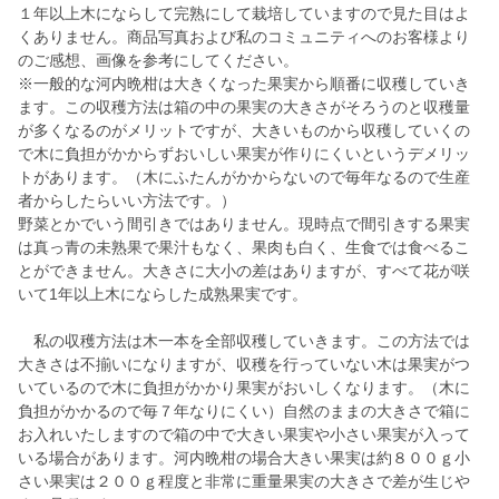
１年以上木にならして完熟にして栽培していますので見た目はよ
くありません。商品写真および私のコミュニティへのお客様より
のご感想、画像を参考にしてください。
※一般的な河内晩柑は大きくなった果実から順番に収穫していき
ます。この収穫方法は箱の中の果実の大きさがそろうのと収穫量
が多くなるのがメリットですが、大きいものから収穫していくの
で木に負担がかからずおいしい果実が作りにくいというデメリッ
トがあります。（木にふたんがかからないので毎年なるので生産
者からしたらいい方法です。）
野菜とかでいう間引きではありません。現時点で間引きする果実
は真っ青の未熟果で果汁もなく、果肉も白く、生食では食べるこ
とができません。大きさに大小の差はありますが、すべて花が咲
いて1年以上木にならした成熟果実です。
私の収穫方法は木一本を全部収穫していきます。この方法では
大きさは不揃いになりますが、収穫を行っていない木は果実がつ
いているので木に負担がかかり果実がおいしくなります。（木に
負担がかかるので毎７年なりにくい）自然のままの大きさで箱に
お入れいたしますので箱の中で大きい果実や小さい果実が入って
いる場合があります。河内晩柑の場合大きい果実は約８００ｇ小
さい果実は２００ｇ程度と非常に重量果実の大きさで差が生じや