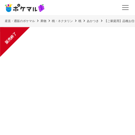
産直・通販のポケマル
果物
桃・ネクタリン
桃
あかつき
【ご家庭用】品種お任せ
販売終了