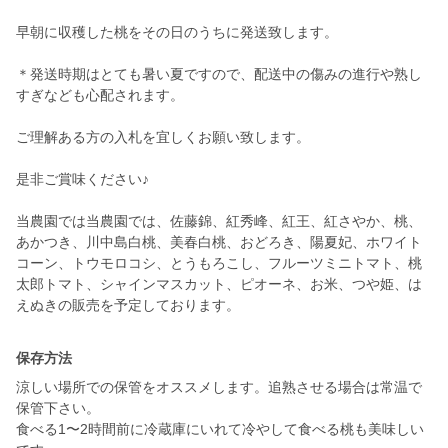
早朝に収穫した桃をその日のうちに発送致します。
＊発送時期はとても暑い夏ですので、配送中の傷みの進行や熟し
すぎなども心配されます。
ご理解ある方の入札を宜しくお願い致します。
是非ご賞味ください♪
当農園では当農園では、佐藤錦、紅秀峰、紅王、紅さやか、桃、
あかつき、川中島白桃、美春白桃、おどろき、陽夏妃、ホワイト
コーン、トウモロコシ、とうもろこし、フルーツミニトマト、桃
太郎トマト、シャインマスカット、ピオーネ、お米、つや姫、は
えぬきの販売を予定しております。
保存方法
涼しい場所での保管をオススメします。追熟させる場合は常温で
保管下さい。
食べる1〜2時間前に冷蔵庫にいれて冷やして食べる桃も美味しい