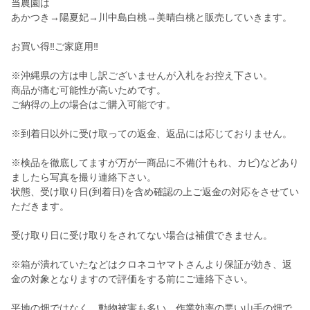
当農園は
あかつき→陽夏妃→川中島白桃→美晴白桃と販売していきます。
お買い得‼︎ご家庭用‼︎
※沖縄県の方は申し訳ございませんが入札をお控え下さい。
商品が痛む可能性が高いためです。
ご納得の上の場合はご購入可能です。
※到着日以外に受け取っての返金、返品には応じておりません。
※検品を徹底してますが万が一商品に不備(汁もれ、カビ)などあり
ましたら写真を撮り連絡下さい。
状態、受け取り日(到着日)を含め確認の上ご返金の対応をさせてい
ただきます。
受け取り日に受け取りをされてない場合は補償できません。
※箱が潰れていたなどはクロネコヤマトさんより保証が効き、返
金の対象となりますので評価をする前にご連絡下さい。
平地の畑ではなく、動物被害も多い、作業効率の悪い山手の畑で