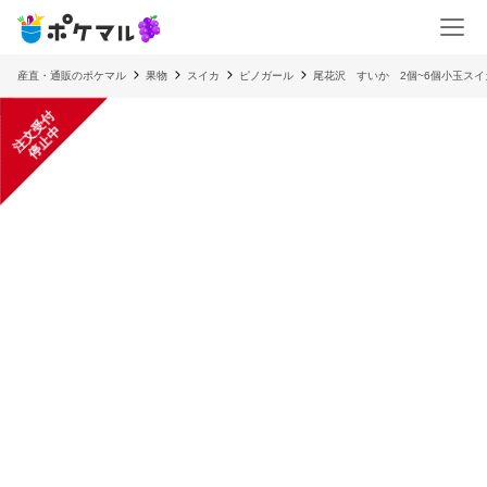
産直・通販のポケマル
果物
スイカ
ピノガール
尾花沢 すいか 2個~6個小玉スイ
注
文
受
付
停
止
中