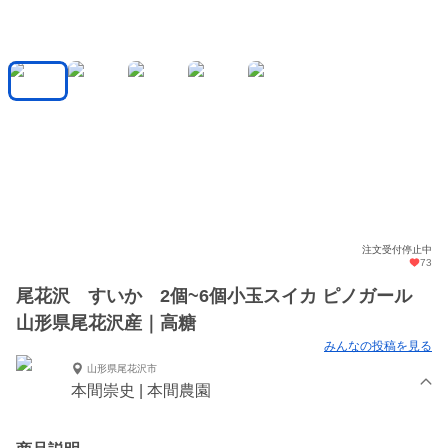
注文受付停止中
73
尾花沢 すいか 2個~6個小玉スイカ ピノガール
山形県尾花沢産｜高糖
みんなの投稿を見る
山形県尾花沢市
本間崇史 | 本間農園