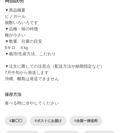
商品説明
▼商品概要
ピノガール
個数いろいろです
▼品種・味の特徴
種が小さい
▼数量、分量の目安
8キロ ４kg
▼栽培/生産方法、こだわり
▼注文に際しての注意点（配送方法や納期指定など）
7月中旬から発送します
沖縄、離島は発送できません
保存方法
食べる時に冷やしてください
#新◯◯
#ポストにお届け
#全国一律送料