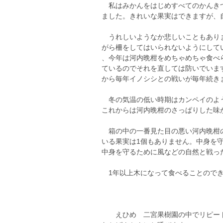
私はみかんをはじめすべてのかんきつ
ました。きれいな果実はできますが、
うれしいようなか悲しいこともありま
がら柵をしてはいられないようにして
、今年は河内晩柑をめちゃめちゃ食べ
ているのでそれを直しては防いでいま
から毎年イノシシとの戦いが毎年続きますが
冬の気温の低い時期はカンペイのよう
これからは河内晩柑のさっぱりした味
箱の中の一番見た目の悪い河内晩柑の
いる果実は1個もありません。中身を
中身を守るために風などの自然と戦っ
1年以上木になって食べることのでき
えひめ 二宮果樹園の中でリピート