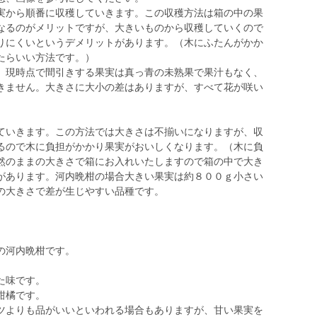
実から順番に収穫していきます。この収穫方法は箱の中の果
なるのがメリットですが、大きいものから収穫していくので
りにくいというデメリットがあります。（木にふたんがかか
たらいい方法です。）
。現時点で間引きする果実は真っ青の未熟果で果汁もなく、
きません。大きさに大小の差はありますが、すべて花が咲い
。
いきます。この方法では大きさは不揃いになりますが、収
るので木に負担がかかり果実がおいしくなります。（木に負
然のままの大きさで箱にお入れいたしますので箱の中で大き
があります。河内晩柑の場合大きい果実は約８００ｇ小さい
の大きさで差が生じやすい品種です。
の河内晩柑です。
。
た味です。
柑橘です。
ツよりも品がいいといわれる場合もありますが、甘い果実を