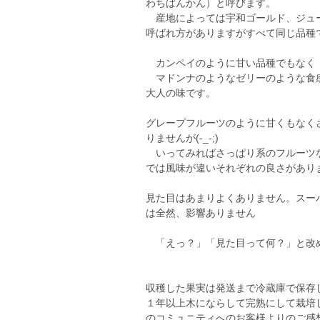
わちばんかん）と呼びます。
産地によっては宇和ゴールド、ジュー
呼ばれ方がありますがすべて同じ品種
カンペイのように甘い品種でもなく
マドンナのようなゼリーのような食
大人の味です。
グレープフルーツのように甘くもなく
りませんが(-_-;)
いってみればさっぱり系のフルーツな
では風味が違いそれぞれの良さがあり
見た目はあまりよくありません。スー
は全然、影響ありません
「えっ？」「見た目って何？」と改
収穫した果実は発送まで冷蔵庫で保存
１年以上木にならして完熟にして栽培
のコミュニティへのお客様よりのご感