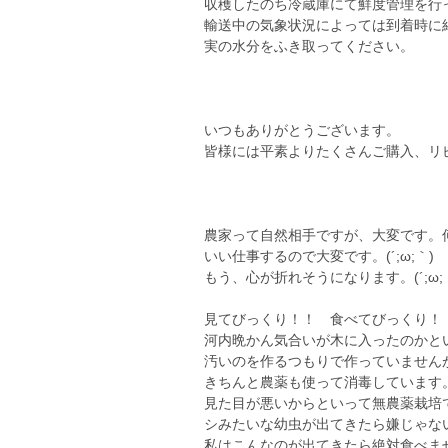
収穫したのち冷蔵庫にて鮮度管理を行
輸送中の気象状況によっては到着時に
実の水分をふき取ってください。
いつもありがとうございます。
皆様には平素よりたくさんご購入、リ
農家って自然相手ですが、大変です。
いい仕事するので大変です。(´;ω;｀)
もう、心が折れそうになります。(´;ω;
見てびっくり！！ 食べてびっくり！
河内晩かん気合いが木に入ったのかとい
汚いのを作るつもりで作っていません
きちんと農薬も使って消毒しています
見た目が悪いからといって無農薬栽培
シみたいな幼虫が出てきたら嫌じゃな
私はこんなのが出てきたら絶対食べま