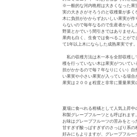
※一般的な河内晩柑は大きくなった果
実の大きさがそろうのと収穫量が多く
木に負担がかからずおいしい果実が作
らないので毎年なるので生産者からし
野菜とかでいう間引きではありません
果肉も白く、生食では食べることがで
て1年以上木にならした成熟果実です
私の収穫方法は木一本を全部収穫して
穫を行っていない木は果実がついてい
担がかかるので毎７年なりにくい）自
い果実や小さい果実が入っている場合
果実は２００ｇ程度と非常に重量果実
夏場に食べれる柑橘として人気上昇中
和製グレープフルーツとも呼ばれます
お味はグレープフルーツの苦みをとっ
甘すぎず酸っぱすぎずのさっぱり系の
好みにもよりますが、グレープフルー