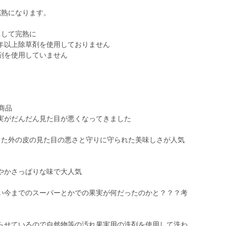
完熟になります。
らして完熟に
年以上除草剤を使用しておりません
剤を使用していません
商品
実がだんだん見た目が悪くなってきました
った外の皮の見た目の悪さと守りに守られた美味しさが人気
やかさっぱりな味で大人気
い今までのスーパーとかでの果実が何だったのかと？？？考
らせているので自然物等の汚れ果実用の洗剤を使用して洗わ