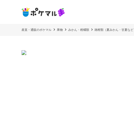
産直・通販のポケマル
果物
みかん・柑橘類
雑柑類（夏みかん・甘夏など