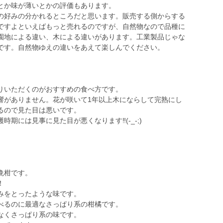
とか味が薄いとかの評価もあります。
の好みの分かれるところだと思います。販売する側からする
ですよといえばもっと売れるのですが、自然物なので品種に
園地による違い、木による違いがあります。工業製品じゃな
です。自然物ゆえの違いをあえて楽しんでください。
りいただくのがおすすめの食べ方です。
響がありません。花が咲いて1年以上木にならして完熟にし
るので見た目は悪いです。
期には見事に見た目が悪くなります‼️(-_-;)
晩柑です。
！
みをとったような味です。
べるのに最適なさっぱり系の柑橘です。
なくさっぱり系の味です。