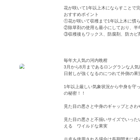
花が咲いて1年以上木にならすことで
おすすめポイント
①花が咲いて収穫まで1年以上木に慣
②除草剤の使用も最小にしており、半
③収穫後もワックス、防腐剤、防カビ
毎年大人気の河内晩柑
3月から8月まであるロングランな人気
日射しが強くなるのにつれて外側の果
1年以上厳しい気象状況から中身を守
の秘密！！
見た目の悪さと中身のギャップとさわ
見た目の悪さと不揃いサイズでいった
える ワイルドな果実
※皮を使用される場合は長期間木に成