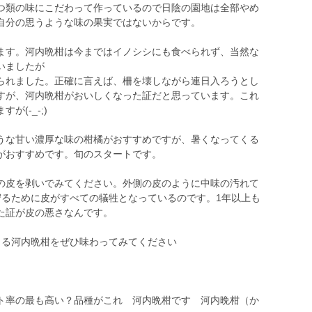
類の味にこだわって作っているので日陰の園地は全部やめ
自分の思うような味の果実ではないからです。
す。河内晩柑は今まではイノシシにも食べられず、当然な
いましたが
られました。正確に言えば、柵を壊しながら連日入ろうとし
すが、河内晩柑がおいしくなった証だと思っています。これ
(-_-;)
な甘い濃厚な味の柑橘がおすすめですが、暑くなってくる
がおすすめです。旬のスタートです。
皮を剥いでみてください。外側の皮のように中味の汚れて
守るために皮がすべての犠牲となっているのです。1年以上も
た証が皮の悪さなんです。
る河内晩柑をぜひ味わってみてください
率の最も高い？品種がこれ 河内晩柑です 河内晩柑（か