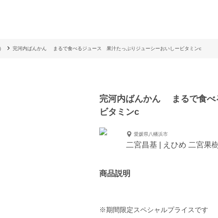
）
完河内ばんかん まるで食べるジュース 果汁たっぷりジューシーおいしービタミンc
完河内ばんかん まるで食べ
ビタミンc
愛媛県八幡浜市
二宮昌基 | えひめ 二宮果
商品説明
※期間限定スペシャルプライスです