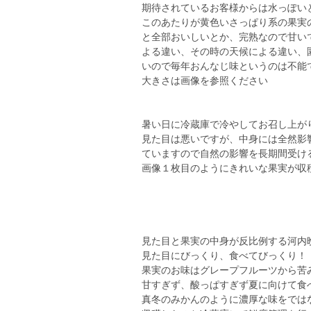
期待されているお客様からは水っぽい
このあたりが黄色いさっぱり系の果実
と全部おいしいとか、完熟なので甘い
よる違い、その時の天候による違い、
いので毎年おんなじ味というのは不能
大きさは画像を参照ください
暑い日に冷蔵庫で冷やしてお召し上が
見た目は悪いですが、中身には全然影
ていますので自然の影響を長期間受け
画像１枚目のようにきれいな果実が収穫時
見た目と果実の中身が反比例する河内
見た目にびっくり、食べてびっくり！
果実のお味はグレープフルーツから苦
甘すぎず、酸っぱすぎず夏に向けて食
真冬のみかんのように濃厚な味をでは