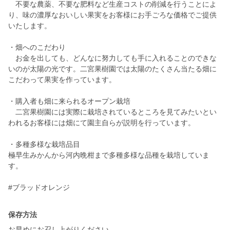
不要な農薬、不要な肥料など生産コストの削減を行うことによ
り、味の濃厚なおいしい果実をお客様にお手ごろな価格でご提供
いたします。
・畑へのこだわり
お金を出しても、どんなに努力しても手に入れることのできな
いのが太陽の光です。二宮果樹園では太陽のたくさん当たる畑に
こだわって果実を作っています。
・購入者も畑に来られるオープン栽培
二宮果樹園には実際に栽培されているところを見てみたいとい
われるお客様には畑にて園主自らが説明を行っています。
・多種多様な栽培品目
極早生みかんから河内晩柑まで多種多様な品種を栽培していま
す。
保存方法
お早めにお召し上がりください