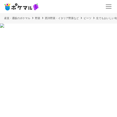
産直・通販のポケマル
野菜
西洋野菜・イタリア野菜など
ビーツ
生でもおいしい旬