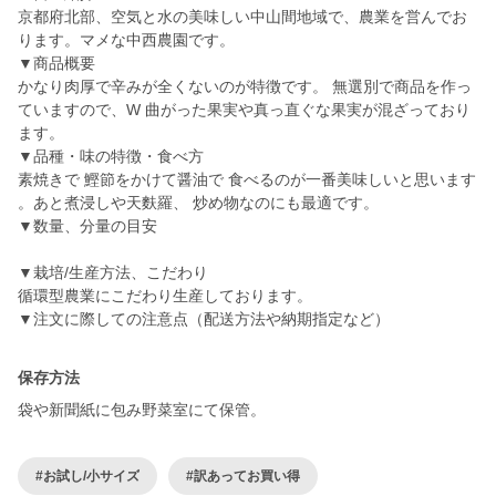
京都府北部、空気と水の美味しい中山間地域で、農業を営んでお
ります。マメな中西農園です。
▼商品概要
かなり肉厚で辛みが全くないのが特徴です。 無選別で商品を作っ
ていますので、W 曲がった果実や真っ直ぐな果実が混ざっており
ます。
▼品種・味の特徴・食べ方
素焼きで 鰹節をかけて醤油で 食べるのが一番美味しいと思います
。あと煮浸しや天麩羅、 炒め物なのにも最適です。
▼数量、分量の目安
▼栽培/生産方法、こだわり
循環型農業にこだわり生産しております。
▼注文に際しての注意点（配送方法や納期指定など）
保存方法
袋や新聞紙に包み野菜室にて保管。
#お試し/小サイズ
#訳あってお買い得