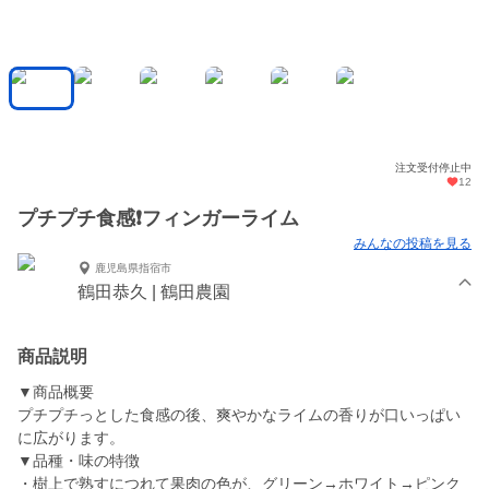
注文受付停止中
12
プチプチ食感❗️フィンガーライム
みんなの投稿を見る
鹿児島県指宿市
鶴田恭久 | 鶴田農園
商品説明
▼商品概要
プチプチっとした食感の後、爽やかなライムの香りが口いっぱい
に広がります。
▼品種・味の特徴
・樹上で熟すにつれて果肉の色が、グリーン→ホワイト→ピンク