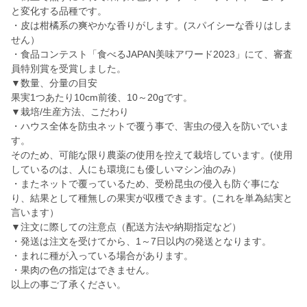
と変化する品種です。
・皮は柑橘系の爽やかな香りがします。(スパイシーな香りはしま
せん）
・食品コンテスト「食べるJAPAN美味アワード2023」にて、審査
員特別賞を受賞しました。
▼数量、分量の目安
果実1つあたり10cm前後、10～20gです。
▼栽培/生産方法、こだわり
・ハウス全体を防虫ネットで覆う事で、害虫の侵入を防いでいま
す。
そのため、可能な限り農薬の使用を控えて栽培しています。(使用
しているのは、人にも環境にも優しいマシン油のみ）
・またネットで覆っているため、受粉昆虫の侵入も防ぐ事にな
り、結果として種無しの果実が収穫できます。(これを単為結実と
言います）
▼注文に際しての注意点（配送方法や納期指定など）
・発送は注文を受けてから、1～7日以内の発送となります。
・まれに種が入っている場合があります。
・果肉の色の指定はできません。
以上の事ご了承ください。