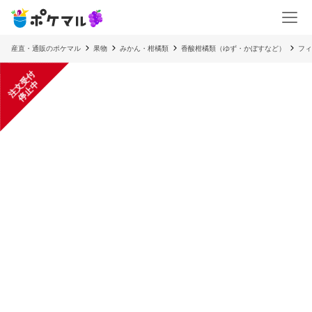
産直・通販のポケマル
果物
みかん・柑橘類
香酸柑橘類（ゆず・かぼすなど）
フィ
注
文
受
付
停
止
中