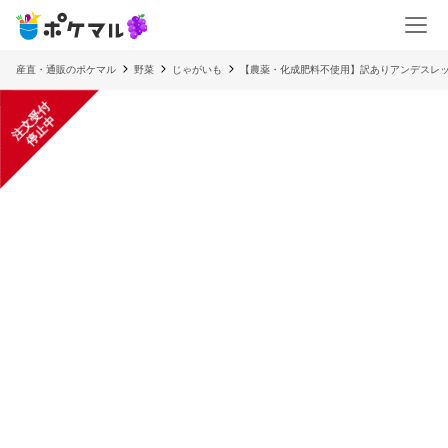
産直・通販のポケマル
野菜
じゃがいも
【農薬・化成肥料不使用】訳ありアンデスレッド
注
文
受
付
停
止
中