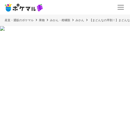
産直・通販のポケマル
果物
みかん・柑橘類
みかん
【まどんなの早割！】まどんな 