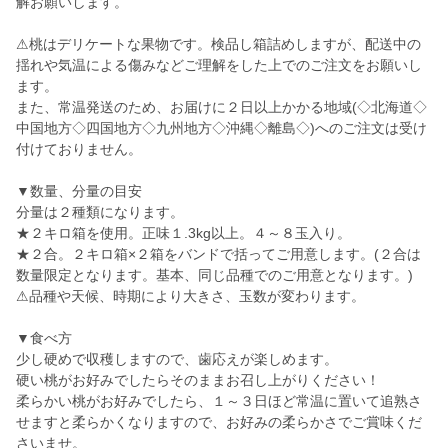
解お願いします。
⚠桃はデリケートな果物です。検品し箱詰めしますが、配送中の
揺れや気温による傷みなどご理解をした上でのご注文をお願いし
ます。
また、常温発送のため、お届けに２日以上かかる地域(◇北海道◇
中国地方◇四国地方◇九州地方◇沖縄◇離島◇)へのご注文は受け
付けておりません。
▼数量、分量の目安
分量は２種類になります。
★２キロ箱を使用。正味１.3kg以上。４～８玉入り。
★２合。２キロ箱×２箱をバンドで括ってご用意します。(２合は
数量限定となります。基本、同じ品種でのご用意となります。)
⚠品種や天候、時期により大きさ、玉数が変わります。
▼食べ方
少し硬めで収穫しますので、歯応えが楽しめます。
硬い桃がお好みでしたらそのままお召し上がりください！
柔らかい桃がお好みでしたら、１～３日ほど常温に置いて追熟さ
せますと柔らかくなりますので、お好みの柔らかさでご賞味くだ
さいませ。