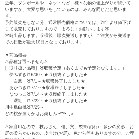
近年、ダンボールや、ネットなど、様々な物の値上がりが続いて
いますが、大変な思いをしているのは、みんな同じだと思いま
す。
予約販売をしない分、通常販売価格については、昨年より値下げ
して販売しておりますので、よろしくお願いします🍑
常時出品します。収穫後、順次発送しますが、ご注文から発送ま
での日数が最大16日となっております。
▼商品概要
⚠品種は選べません⚠
〚取り扱い品種〛🍑収穫予定（あくまでも予定となります。）
夢みずき🍑6/30～★収穫終了しました★
白鳳 🍑7/1～★収穫終了しました★
あかつき🍑7/7～★収穫終了しました★
なつっこ🍑7/14～★収穫終了しました★
曙紅 🍑7/22～★収穫終了しました★
川中島白桃🍑7/25～
どの桃が届くかはお楽しみ.•*¨*•.¸¸♬
⚠家庭用なので、枝おさえ、傷、穴、裂果(割れ)、多少の変形、お
尻の柔らかいもの、皮向け(お尻)、色むら等もありますので、ご理