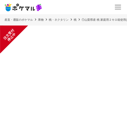
産直・通販のポケマル
果物
桃・ネクタリン
桃
①山梨県産 桃 家庭用２キロ箱使用(
注
文
受
付
停
止
中