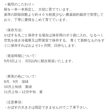
＜栽培のこだわり＞
樹を一本一本剪定し、大切に育てています。
基準の防除回数より約４０％程度少ない農薬節約栽培で管理して
おり、丁寧に愛情をこめて育てています。
〈保存方法〉
かぼすを丸ごと保存する場合は保存用のポリ袋に入れ、なるべく
空気を抜き冷蔵庫又は野菜室で保存する。 青くて新鮮なものをす
ぐに保存すればおよそ1ヶ月間、日持ちします。
〈発送時期について〉
9月3日より、3日以内に順次発送いたします。
〈果実の色について〉
8月、9月 深緑
10月上旬頃 黄緑
11月上旬～12月中旬 黄
〈注意事項〉
・かぼすの大きさは指定できませんのでご了承下さい。