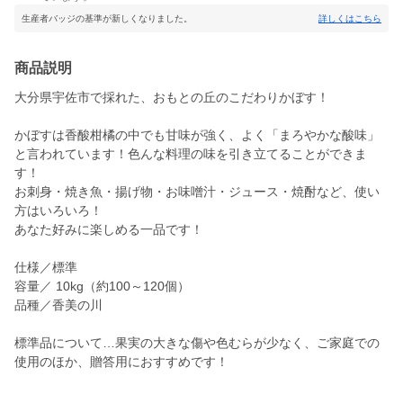
生産者バッジの基準が新しくなりました。
詳しくはこちら
商品説明
大分県宇佐市で採れた、おもとの丘のこだわりかぼす！
かぼすは香酸柑橘の中でも甘味が強く、よく「まろやかな酸味」
と言われています！色んな料理の味を引き立てることができま
す！
お刺身・焼き魚・揚げ物・お味噌汁・ジュース・焼酎など、使い
方はいろいろ！
あなた好みに楽しめる一品です！
仕様／標準
容量／ 10kg（約100～120個）
品種／香美の川
標準品について…果実の大きな傷や色むらが少なく、ご家庭での
使用のほか、贈答用におすすめです！