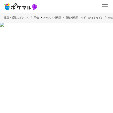
産直・通販のポケマル
果物
みかん・柑橘類
香酸柑橘類（ゆず・かぼすなど）
かぼ