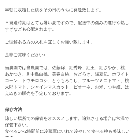
早朝に収穫した桃をその日のうちに発送致します。
＊発送時期はとても暑い夏ですので、配送中の傷みの進行や熟し
すぎなども心配されます。
ご理解ある方の入札を宜しくお願い致します。
是非ご賞味ください♪
当農園では当農園では、佐藤錦、紅秀峰、紅王、紅さやか、桃、
あかつき、川中島白桃、美春白桃、おどろき、陽夏妃、ホワイト
コーン、トウモロコシ、とうもろこし、フルーツミニトマト、桃
太郎トマト、シャインマスカット、ピオーネ、お米、つや姫、は
えぬきの販売を予定しております。
保存方法
涼しい場所での保管をオススメします。追熟させる場合は常温で
保管下さい。
食べる1〜2時間前に冷蔵庫にいれて冷やして食べる桃も美味しい