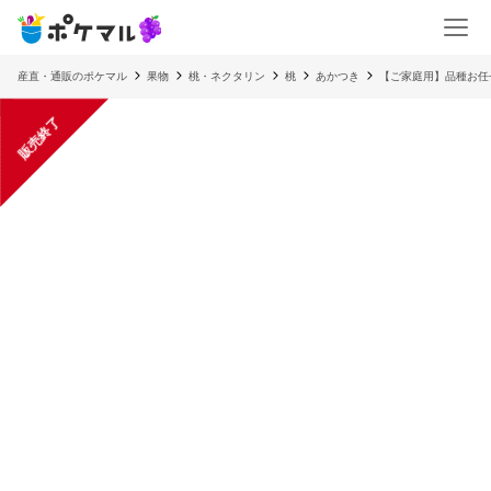
産直・通販のポケマル
果物
桃・ネクタリン
桃
あかつき
【ご家庭用】品種お任せ
販売終了