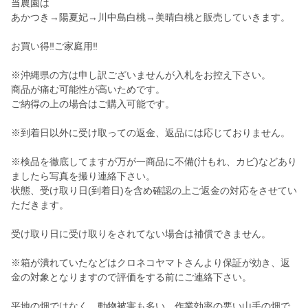
当農園は
あかつき→陽夏妃→川中島白桃→美晴白桃と販売していきます。
お買い得‼︎ご家庭用‼︎
※沖縄県の方は申し訳ございませんが入札をお控え下さい。
商品が痛む可能性が高いためです。
ご納得の上の場合はご購入可能です。
※到着日以外に受け取っての返金、返品には応じておりません。
※検品を徹底してますが万が一商品に不備(汁もれ、カビ)などあり
ましたら写真を撮り連絡下さい。
状態、受け取り日(到着日)を含め確認の上ご返金の対応をさせてい
ただきます。
受け取り日に受け取りをされてない場合は補償できません。
※箱が潰れていたなどはクロネコヤマトさんより保証が効き、返
金の対象となりますので評価をする前にご連絡下さい。
平地の畑ではなく、動物被害も多い、作業効率の悪い山手の畑で