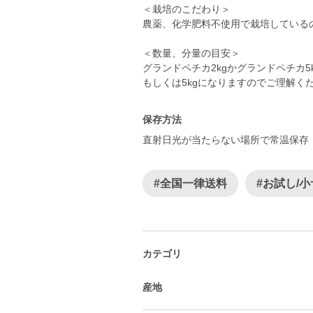
＜栽培のこだわり＞
農薬、化学肥料不使用で栽培している
＜数量、分量の目安＞
グランドペチカ2kgかグランドペチカ5
もしくは5kgになりますのでご理解く
保存方法
直射日光が当たらない場所で常温保存
#全国一律送料
#お試し/
カテゴリ
産地