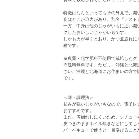
特徴はなんといってもその外見で、濃
姿はどこか迫力があり、別名『デスト
一方、中身は他のじゃがいもに近い濃
クしたおいしいじゃがいもです。
しかも火が早くとおり、かつ煮崩れに
種です。
※農薬・化学肥料不使用で栽培したグ
※送料無料です。ただし、沖縄と北海
さい。沖縄と北海道にお住まいの方で
です。
＜味・調理法＞
甘みが強いじゃがいもなので、電子レ
おすすめです。
また、煮崩れしにくいため、シチュー
皮つきのままホイル焼きなどにしてじ
バーベキューで使うと一目浴びること