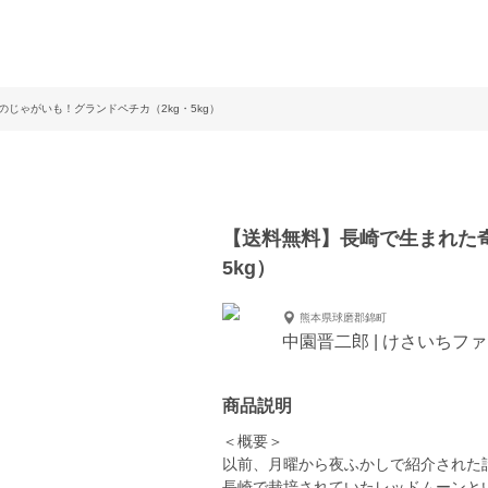
じゃがいも！グランドペチカ（2kg・5kg）
【送料無料】長崎で生まれた奇
5kg）
熊本県球磨郡錦町
中園晋二郎 | けさいちフ
商品説明
＜概要＞
以前、月曜から夜ふかしで紹介された
長崎で栽培されていたレッドムーンと