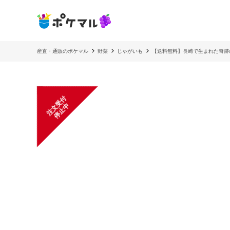
産直・通販のポケマル
野菜
じゃがいも
【送料無料】長崎で生まれた奇跡の
注
文
受
付
停
止
中