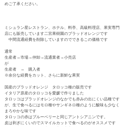
めご了承ください。
ミシュラン星レストラン、ホテル、料亭、高級料理店、果実専門
店にも販売しています二宮果樹園のブラッドオレンジです
中間流通経費を削除していますのでできるこの価格です
通常
生産者→市場→仲卸→流通業者→小売店
が
生産者 → 購入者
※余分な経費をカット、さらに新鮮な果実
国産のブラッドオレンジ タロッコ種の販売です
イタリア原産のタロッコを愛媛で作りました
タロッコはブラッドオレンジのなかでも赤みの出にくい品種です
が、生で食べるにはモロ種やサンギネロ種のように酸味も少なく
まろやかな味です
タロッコの赤はブルーベリーと同じアントシアニンです。
皮は剥ぎにくいのでスマイルカットで食べるのがオススメです