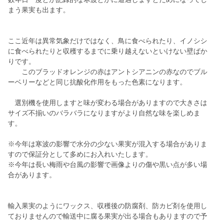
まう果実も出ます。
ここ近年は異常気象だけではなく、鳥に食べられたり、イノシシ
に食べられたりと収穫するまでに乗り越えないといけない壁ばか
りです。
このブラッドオレンジの赤はアントシアニンの赤なのでブル
ーベリーなどと同じ抗酸化作用をもった色素になります。
選別機を使用しますと味が変わる場合がありますので大きさは
サイズ不揃いのバラバラになりますがより自然な味を楽しめま
す。
※今年は寒波の影響で水分の少ない果実が混入する場合がありま
すので保証分として多めにお入れいたします。
※今年は長い梅雨や台風の影響で画像よりの傷や黒い点が多い場
合があります。
輸入果実のようにワックス、収穫後の防腐剤、防カビ剤を使用し
ておりませんので輸送中に腐る果実が出る場合もありますので予