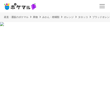
産直・通販のポケマル
果物
みかん・柑橘類
オレンジ
タロッコ
ブラッドオレン