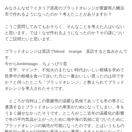
みなさんなぜ？イタリア原産のブラッドオレンジが愛媛県八幡浜
市で作れるようになったのか？考えたことがありますか？
こうご質問してみてもおそらく、そんなことを考えた人はいない
と思います。では！なぜ作れるようになったのか？その謎につい
てご説明たいと思います。
ブラッドオレンジは英語でblood orange 直訳すると血みかんで
す。
今からlontimeago....ちょっぴり昔
甘平、マドンナ、不知火のまだない時代おいしい柑橘を求めて
世界中の柑橘を食べて歩いた方に一番おいしい買ったのは何です
か？と伺ったところ「ブラッドオレンジ」と教えられてブラッド
オレンジを導入されたそうです。
ところが当時はこの愛媛県の温暖な気候であっても冬の寒さに
遭遇するとブラッドオレンジの果実がだめになってしまい、冬を
うまく越せなかったそうです。ところがここ近年の温暖化の影響
で冬の平均気温が上がったために地中海の気候に近づいたために
ブラッドオレンジの栽培が可能になったのです。とはいうももの
数年日一度とか記録的な寒波とかに遭遇しますとだめになってし