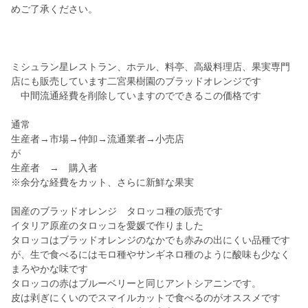
めご了承ください。
ミシュラン星レストラン、ホテル、料亭、高級料理店、果実専門
店にも販売しています二宮果樹園のブラッドオレンジです
中間流通経費を削除していますのでできるこの価格です
通常
生産者→市場→仲卸→流通業者→小売店
が
生産者 → 購入者
※余分な経費をカット、さらに新鮮な果実
国産のブラッドオレンジ タロッコ種の販売です
イタリア原産のタロッコを愛媛で作りました
タロッコはブラッドオレンジのなかでも赤みの出にくい品種です
が、生で食べるにはモロ種やサンギネロ種のように酸味も少なく
まろやかな味です
タロッコの赤はブルーベリーと同じアントシアニンです。
皮は剥ぎにくいのでスマイルカットで食べるのがオススメです