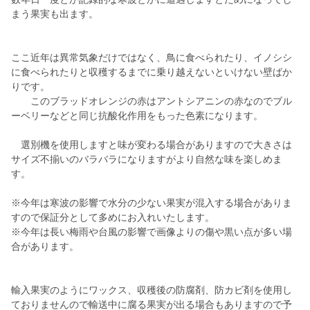
まう果実も出ます。
ここ近年は異常気象だけではなく、鳥に食べられたり、イノシシ
に食べられたりと収穫するまでに乗り越えないといけない壁ばか
りです。
このブラッドオレンジの赤はアントシアニンの赤なのでブル
ーベリーなどと同じ抗酸化作用をもった色素になります。
選別機を使用しますと味が変わる場合がありますので大きさは
サイズ不揃いのバラバラになりますがより自然な味を楽しめま
す。
※今年は寒波の影響で水分の少ない果実が混入する場合がありま
すので保証分として多めにお入れいたします。
※今年は長い梅雨や台風の影響で画像よりの傷や黒い点が多い場
合があります。
輸入果実のようにワックス、収穫後の防腐剤、防カビ剤を使用し
ておりませんので輸送中に腐る果実が出る場合もありますので予