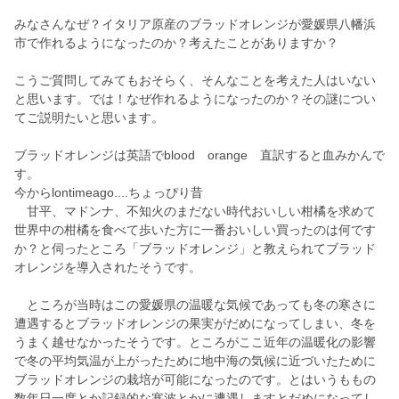
みなさんなぜ？イタリア原産のブラッドオレンジが愛媛県八幡浜
市で作れるようになったのか？考えたことがありますか？
こうご質問してみてもおそらく、そんなことを考えた人はいない
と思います。では！なぜ作れるようになったのか？その謎につい
てご説明たいと思います。
ブラッドオレンジは英語でblood orange 直訳すると血みかんで
す。
今からlontimeago....ちょっぴり昔
甘平、マドンナ、不知火のまだない時代おいしい柑橘を求めて
世界中の柑橘を食べて歩いた方に一番おいしい買ったのは何です
か？と伺ったところ「ブラッドオレンジ」と教えられてブラッド
オレンジを導入されたそうです。
ところが当時はこの愛媛県の温暖な気候であっても冬の寒さに
遭遇するとブラッドオレンジの果実がだめになってしまい、冬を
うまく越せなかったそうです。ところがここ近年の温暖化の影響
で冬の平均気温が上がったために地中海の気候に近づいたために
ブラッドオレンジの栽培が可能になったのです。とはいうももの
数年日一度とか記録的な寒波とかに遭遇しますとだめになってし