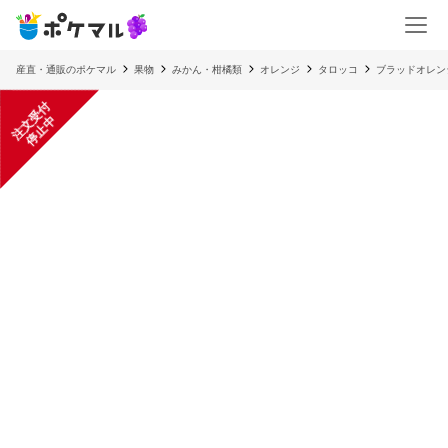
産直・通販のポケマル
果物
みかん・柑橘類
オレンジ
タロッコ
ブラッドオレン
注
文
受
付
停
止
中