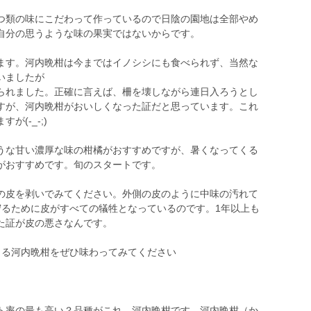
類の味にこだわって作っているので日陰の園地は全部やめ
自分の思うような味の果実ではないからです。
す。河内晩柑は今まではイノシシにも食べられず、当然な
いましたが
られました。正確に言えば、柵を壊しながら連日入ろうとし
すが、河内晩柑がおいしくなった証だと思っています。これ
(-_-;)
な甘い濃厚な味の柑橘がおすすめですが、暑くなってくる
がおすすめです。旬のスタートです。
皮を剥いでみてください。外側の皮のように中味の汚れて
守るために皮がすべての犠牲となっているのです。1年以上も
た証が皮の悪さなんです。
る河内晩柑をぜひ味わってみてください
率の最も高い？品種がこれ 河内晩柑です 河内晩柑（か