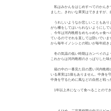
私はみかんをはじめすべてのかんきつ
ました。きれいな果実はできますが、
うれしいようなか悲しいこともありま
がら柵をしてはいられないようにして
、今年は河内晩柑をめちゃめちゃ食べ
ているのでそれを直しては防いでいま
から毎年イノシシとの戦いが毎年続きますが
冬の気温の低い時期はカンペイのよう
これからは河内晩柑のさっぱりした味
箱の中の一番見た目の悪い河内晩柑の
いる果実は1個もありません。中身を
中身を守るために風などの自然と戦っ
1年以上木になって食べることのでき
えひめ 二宮果樹園の中でリピート