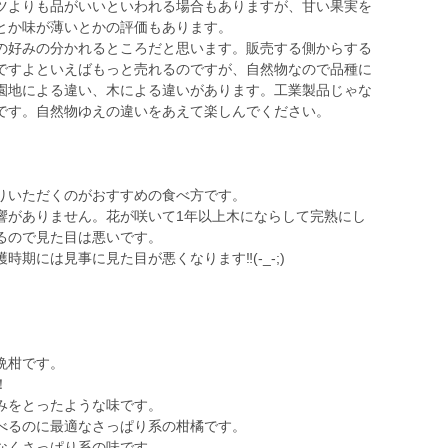
ツよりも品がいいといわれる場合もありますが、甘い果実を
とか味が薄いとかの評価もあります。
の好みの分かれるところだと思います。販売する側からする
ですよといえばもっと売れるのですが、自然物なので品種に
園地による違い、木による違いがあります。工業製品じゃな
です。自然物ゆえの違いをあえて楽しんでください。
りいただくのがおすすめの食べ方です。
響がありません。花が咲いて1年以上木にならして完熟にし
るので見た目は悪いです。
期には見事に見た目が悪くなります‼️(-_-;)
晩柑です。
！
みをとったような味です。
べるのに最適なさっぱり系の柑橘です。
なくさっぱり系の味です。