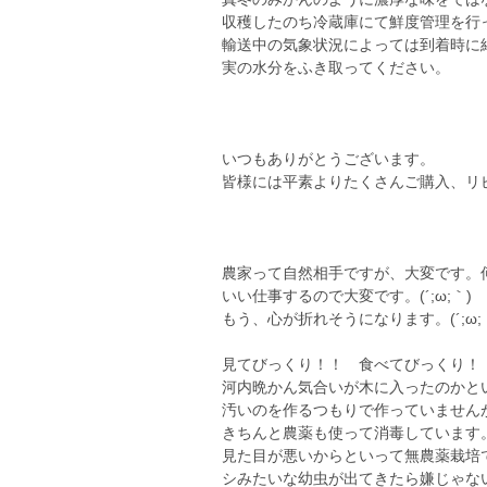
収穫したのち冷蔵庫にて鮮度管理を行
輸送中の気象状況によっては到着時に
実の水分をふき取ってください。
いつもありがとうございます。
皆様には平素よりたくさんご購入、リ
農家って自然相手ですが、大変です。
いい仕事するので大変です。(´;ω;｀)
もう、心が折れそうになります。(´;ω;
見てびっくり！！ 食べてびっくり！
河内晩かん気合いが木に入ったのかとい
汚いのを作るつもりで作っていません
きちんと農薬も使って消毒しています
見た目が悪いからといって無農薬栽培
シみたいな幼虫が出てきたら嫌じゃな