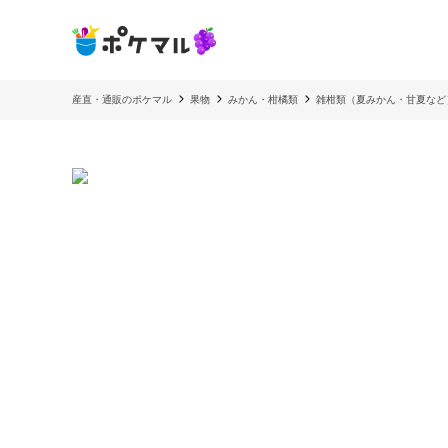
産直・通販のポケマル
果物
みかん・柑橘類
雑柑類（夏みかん・甘夏など