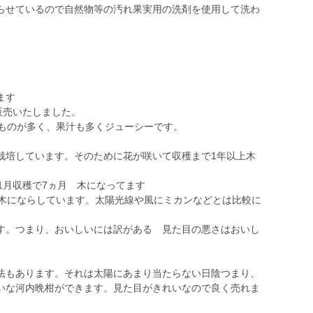
らせているので自然物等の汚れ果実用の洗剤を使用して洗わ
ます
販売いたしました。
なものが多く、果汁も多くジューシーです。
栽培しています。そのために花が咲いて収穫まで1年以上木
1月収穫で7ヵ月 木になってます
上木にならしています。太陽光線や風にミカンなどとは比較に
。
。つまり、おいしいには訳がある 見た目の悪さはおいし
もあります。それは太陽にあまり当たらない日陰つまり、
いな河内晩柑ができます。見た目がきれいなので良く売れま