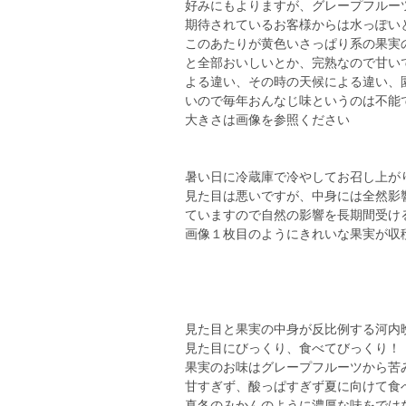
好みにもよりますが、グレープフルー
期待されているお客様からは水っぽい
このあたりが黄色いさっぱり系の果実
と全部おいしいとか、完熟なので甘い
よる違い、その時の天候による違い、
いので毎年おんなじ味というのは不能
大きさは画像を参照ください
暑い日に冷蔵庫で冷やしてお召し上が
見た目は悪いですが、中身には全然影
ていますので自然の影響を長期間受け
画像１枚目のようにきれいな果実が収穫時
見た目と果実の中身が反比例する河内
見た目にびっくり、食べてびっくり！
果実のお味はグレープフルーツから苦
甘すぎず、酸っぱすぎず夏に向けて食
真冬のみかんのように濃厚な味をでは