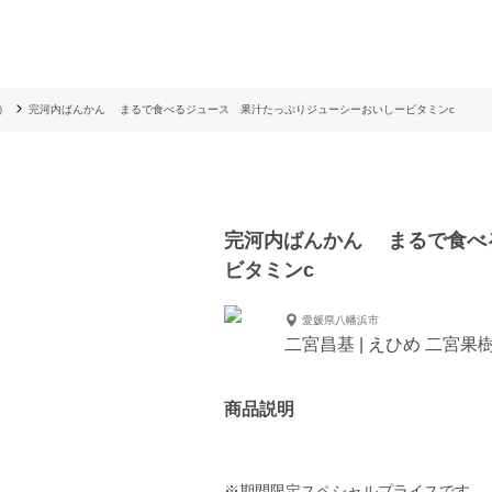
）
完河内ばんかん まるで食べるジュース 果汁たっぷりジューシーおいしービタミンc
完河内ばんかん まるで食べ
ビタミンc
愛媛県八幡浜市
二宮昌基 | えひめ 二宮果
商品説明
※期間限定スペシャルプライスです