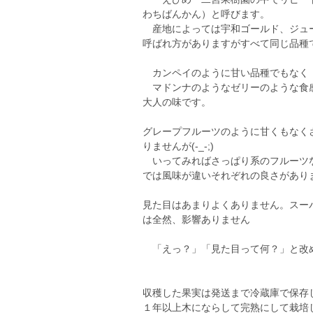
わちばんかん）と呼びます。
産地によっては宇和ゴールド、ジュー
呼ばれ方がありますがすべて同じ品種
カンペイのように甘い品種でもなく
マドンナのようなゼリーのような食
大人の味です。
グレープフルーツのように甘くもなく
りませんが(-_-;)
いってみればさっぱり系のフルーツな
では風味が違いそれぞれの良さがあり
見た目はあまりよくありません。スー
は全然、影響ありません
「えっ？」「見た目って何？」と改
収穫した果実は発送まで冷蔵庫で保存
１年以上木にならして完熟にして栽培