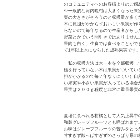
のコミュニティへのお客様よりのご感
※一般的な河内晩柑は大きくなった果
実の大きさがそろうのと収穫量が多く
木に負担がかからずおいしい果実が作
らないので毎年なるので生産者からし
野菜とかでいう間引きではありません
果肉も白く、生食では食べることがで
て1年以上木にならした成熟果実です
私の収穫方法は木一本を全部収穫して
穫を行っていない木は果実がついてい
担がかかるので毎７年なりにくい）自
い果実や小さい果実が入っている場合
果実は２００ｇ程度と非常に重量果実
夏場に食べれる柑橘として人気上昇中
和製グレープフルーツとも呼ばれます
お味はグレープフルーツの苦みをとっ
甘すぎず酸っぱすぎずのさっぱり系の