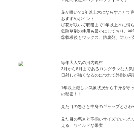
花が咲いて1年以上木にならすことで
おすすめポイント
①花が咲いて収穫まで1年以上木に慣
②除草剤の使用も最小にしており、半
③収穫後もワックス、防腐剤、防カビ
毎年大人気の河内晩柑
3月から8月まであるロングランな人気
日射しが強くなるのにつれて外側の果
1年以上厳しい気象状況から中身を守
の秘密！！
見た目の悪さと中身のギャップとさわ
見た目の悪さと不揃いサイズでいった
える ワイルドな果実