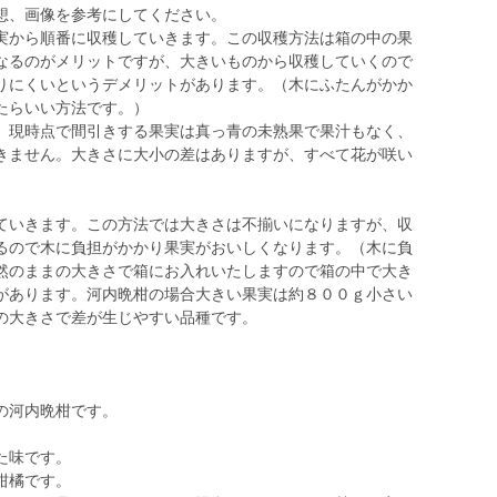
想、画像を参考にしてください。
実から順番に収穫していきます。この収穫方法は箱の中の果
なるのがメリットですが、大きいものから収穫していくので
りにくいというデメリットがあります。（木にふたんがかか
たらいい方法です。）
。現時点で間引きする果実は真っ青の未熟果で果汁もなく、
きません。大きさに大小の差はありますが、すべて花が咲い
。
いきます。この方法では大きさは不揃いになりますが、収
るので木に負担がかかり果実がおいしくなります。（木に負
然のままの大きさで箱にお入れいたしますので箱の中で大き
があります。河内晩柑の場合大きい果実は約８００ｇ小さい
の大きさで差が生じやすい品種です。
の河内晩柑です。
。
た味です。
柑橘です。