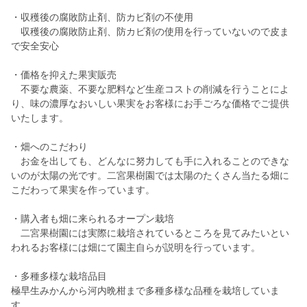
・収穫後の腐敗防止剤、防カビ剤の不使用
収穫後の腐敗防止剤、防カビ剤の使用を行っていないので皮ま
で安全安心
・価格を抑えた果実販売
不要な農薬、不要な肥料など生産コストの削減を行うことによ
り、味の濃厚なおいしい果実をお客様にお手ごろな価格でご提供
いたします。
・畑へのこだわり
お金を出しても、どんなに努力しても手に入れることのできな
いのが太陽の光です。二宮果樹園では太陽のたくさん当たる畑に
こだわって果実を作っています。
・購入者も畑に来られるオープン栽培
二宮果樹園には実際に栽培されているところを見てみたいとい
われるお客様には畑にて園主自らが説明を行っています。
・多種多様な栽培品目
極早生みかんから河内晩柑まで多種多様な品種を栽培していま