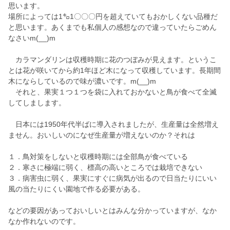
思います。
場所によっては1㌔1〇〇〇円を超えていてもおかしくない品種だ
と思います。あくまでも私個人の感想なので違っていたらごめん
なさいm(__)m
カラマンダリンは収穫時期に花のつぼみが見えます。というこ
とは花が咲いてから約1年ほど木になって収穫しています。長期間
木にならしているので味が濃いです。m(__)m
それと、果実１つ１つを袋に入れておかないと鳥が食べて全滅
してしまします。
日本には1950年代半ばに導入されましたが、生産量は全然増え
ません。おいしいのになぜ生産量が増えないのか？それは
１．鳥対策をしないと収穫時期には全部鳥が食べている
２．寒さに極端に弱く、標高の高いところでは栽培できない
３．病害虫に弱く、果実にすぐに病気が出るので日当たりにいい
風の当たりにくい園地で作る必要がある。
などの要因があっておいしいとはみんな分かっていますが、なか
なか作れないのです。