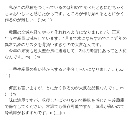
私がこの品種をつくっているのは初めて食べたときにむちゃく
ちゃおいしいと感じたからです。ところが作り始めるととにかく
作るのが難しい (´;ω;｀)
数回の全滅を経てやっと作れれるようになりましたが、正直
年々生産量は減らしています。4月まで木にならすのでここ近年の
異常気象のリスクを背負いすぎなので大変なんです。
今年の果実も超大型台風に遭遇して、2回の降雪にあってと大変
なんです。m(__)m
一番生産量の多い時からすると半分くらいになりました。(´;ω;
｀)
何度も言いますが、とにかく作るのが大変な品種なんです。m
(__)m
味は濃厚ですが、収穫したばかりなので酸味を感じたら冷蔵庫
で保存してください。常温でも保存可能ですが、気温が高いので
冷蔵庫がおすすめです。m(__)m