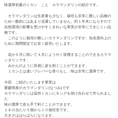
味濃厚初夏のミカン こと カラマンダリンの紹介です。
カラマンダリンは生産量も少なく、栽培も非常に難しい品種の
ため一般的にはあまり流通していません。約１年木にならすので
自然環境の影響を受けやすくきれいな果実が非常にできにくい品
種です。
このように栽培の難しいカラマンダリンですが、知名度向上の
ために期間限定でお安く販売いたします。
花が５月に咲いて４月にようやく収穫することのできるカラマ
ンダリンです。
みかんのように容易に皮を剝ぐことができます。
ミカンとは違いフレバーな香りもし、味は非常に濃厚です。
今回 ご紹介いたします果実は
愛媛県産のカラマンダリン(なつみ)です
カラマンダリンは温州ミカンにキングを掛け合わせて作られまし
た
味が濃厚で皮も手で剥ぐことができます。
１キロ当たり５個から１０個目安です。
大きさはばらばらになります。