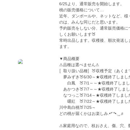
6/25より、通常販売を開始します。
桃の販売価格について…
近年、ダンボールや、ネットなど、様
のは、みんな同じだと思います。
予約販売をしない分、通常販売価格に
しくお願いします🍑
常時出品します。収穫後、順次発送し
ます。
▼商品概要
⚠品種は選べません⚠
〚取り扱い品種〛🍑収穫予定（あくま
夢みずき🍑6/30～★収穫終了しまし
白鳳 🍑7/1～～★収穫終了しま
あかつき🍑7/7～～★収穫終了しま
なつっこ🍑7/14～★収穫終了しまし
曙紅 🍑7/22～★収穫終了しまし
川中島白桃🍑7/25～
どの桃が届くかはお楽しみ.•*¨*•.¸¸♬
⚠家庭用なので、枝おさえ、傷、穴、裂