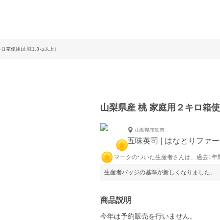
ロ箱使用(正味1.3㎏以上）
山梨県産 桃 家庭用２キロ箱使
山梨県笛吹市
五味英司 | はなとりファ
マークのついた生産者さんは、過去1年
生産者バッジの基準が新しくなりました。
商品説明
今年は予約販売を行いません。