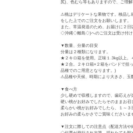
尻)、色むら等もありますので、ご理
⚠桃はデリケートな果物です。検品し
をした上でのご注文をお願いします。
また、常温発送のため、お届けに２日
◇沖縄◇離島◇)へのご注文は受け付
▼数量、分量の目安
分量は２種類になります。
★２キロ箱を使用。正味１.3kg以上
★２合。２キロ箱×２箱をバンドで括
品種でのご用意となります。)
⚠品種や天候、時期により大きさ、玉
▼食べ方
少し硬めで収穫しますので、歯応えが
硬い桃がお好みでしたらそのままお召
柔らかい桃がお好みでしたら、１～３
お好みの柔らかさでご賞味くださいま
▼注文に際しての注意点（配送方法や
◇伝票が発行され次第、採れたてを順