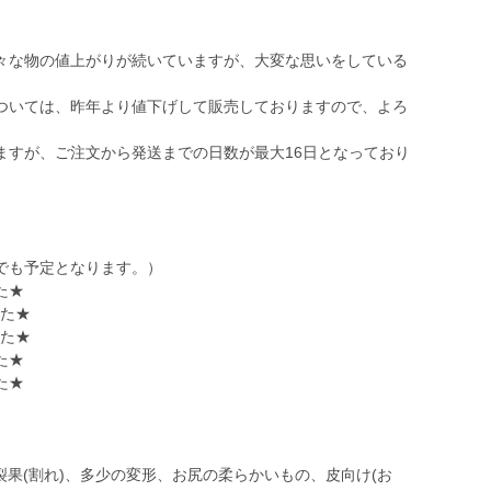
々な物の値上がりが続いていますが、大変な思いをしている
ついては、昨年より値下げして販売しておりますので、よろ
ますが、ご注文から発送までの日数が最大16日となっており
でも予定となります。）
た★
した★
した★
た★
た★
果(割れ)、多少の変形、お尻の柔らかいもの、皮向け(お