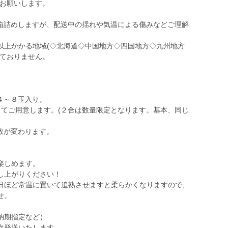
解お願いします。
箱詰めしますが、配送中の揺れや気温による傷みなどご理解
以上かかる地域(◇北海道◇中国地方◇四国地方◇九州地方
けておりません。
。４～８玉入り。
ってご用意します。(２合は数量限定となります。基本、同じ
数が変わります。
楽しめます。
し上がりください！
日ほど常温に置いて追熟させますと柔らかくなりますので、
せ。
納期指定など）
次発送いたします。