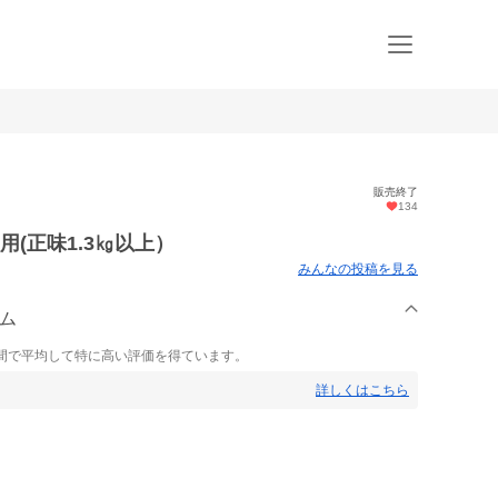
販売終了
134
用(正味1.3㎏以上）
みんなの投稿を見る
ーム
間で平均して特に高い評価を得ています。
詳しくはこちら