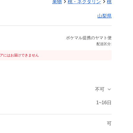
果物
桃・ネクタリン
桃
山梨県
ポケマル提携のヤマト便
配送区分:
リアにはお届けできません
不可
1~16日
可