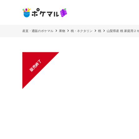
産直・通販のポケマル
果物
桃・ネクタリン
桃
山梨県産 桃 家庭用２キ
販売終了