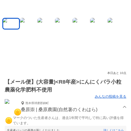
本日あと 10点
【メール便】(大容量)<R8年産>にんにくバラ小粒
農薬化学肥料不使用
みんなの投稿を見る
熊本県球磨郡錦町
桑原崇 | 桑原農園(自然薯のくわはら)
マークのついた生産者さんは、過去1年間で平均して特に高い評価を得
ています。
生産者バッジの基準が新しくなりました。
詳しくはこちら