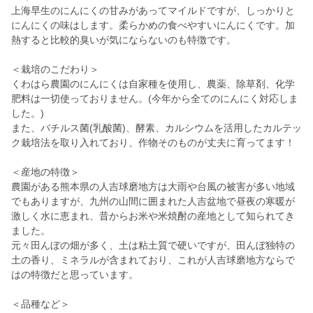
上海早生のにんにくの甘みがあってマイルドですが、しっかりと
にんにくの味はします。柔らかめの食べやすいにんにくです。加
熱すると比較的臭いが気にならないのも特徴です。
＜栽培のこだわり＞
くわはら農園のにんにくは自家種を使用し、農薬、除草剤、化学
肥料は一切使っておりません。(今年から全てのにんにく対応しま
した。)
また、バチルス菌(乳酸菌)、酵素、カルシウムを活用したカルテッ
ク栽培法を取り入れており、作物そのものが丈夫に育ってます！
＜産地の特徴＞
農園がある熊本県の人吉球磨地方は大雨や台風の被害が多い地域
でもありますが、九州の山間に囲まれた人吉盆地で昼夜の寒暖が
激しく水に恵まれ、昔からお米や米焼酎の産地として知られてき
ました。
元々田んぼの畑が多く、土は粘土質で硬いですが、田んぼ独特の
土の香り、ミネラルが含まれており、これが人吉球磨地方ならで
はの特徴だと思っています。
＜品種など＞