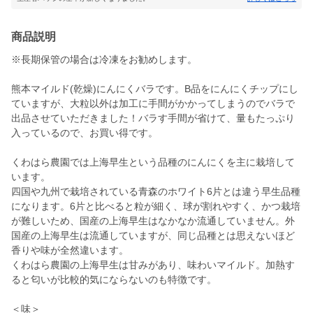
商品説明
※長期保管の場合は冷凍をお勧めします。
熊本マイルド(乾燥)にんにくバラです。B品をにんにくチップにし
ていますが、大粒以外は加工に手間がかかってしまうのでバラで
出品させていただきました！バラす手間が省けて、量もたっぷり
入っているので、お買い得です。
くわはら農園では上海早生という品種のにんにくを主に栽培して
います。
四国や九州で栽培されている青森のホワイト6片とは違う早生品種
になります。6片と比べると粒が細く、球が割れやすく、かつ栽培
が難しいため、国産の上海早生はなかなか流通していません。外
国産の上海早生は流通していますが、同じ品種とは思えないほど
香りや味が全然違います。
くわはら農園の上海早生は甘みがあり、味わいマイルド。加熱す
ると匂いが比較的気にならないのも特徴です。
＜味＞