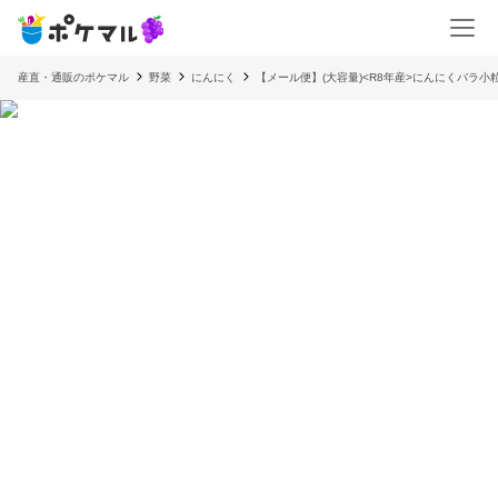
産直・通販のポケマル
野菜
にんにく
【メール便】(大容量)<R8年産>にんにくバラ