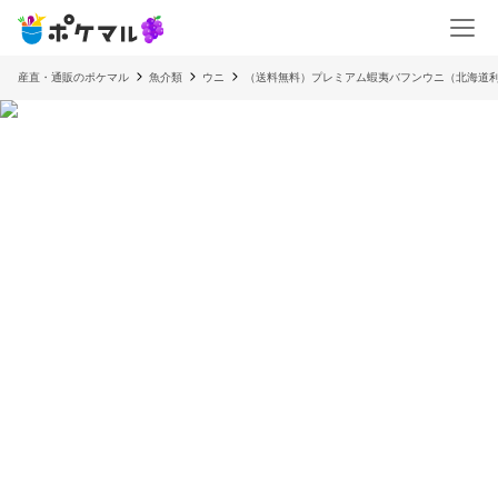
産直・通販のポケマル
魚介類
ウニ
（送料無料）プレミアム蝦夷バフンウニ（北海道利尻