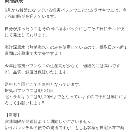
商品説明
6月から解禁になっている蝦夷バフンウニと北ムラサキウニは、今
が旬の時期を迎えています。
自分が採ったウニをその日に塩水パックにしてその日にチルド便
にて発送しております。
海洋深層水（無菌海水）のみを使用しているので、採取日から約1
週間は冷蔵庫で大丈夫ですよ！
今年は蝦夷バフンウニの生産高が少なく、値段的には高いです
が、品質、鮮度は保証いたします。
送料も全国どこでも無料となっています。
蝦夷バフンウニは8月31日。
北ムラサキウニは9月20日までとなっていますので予約は早目によ
ろしくお願いします‼️
【重要】
賞味期限が発送日より１週間しかございません。
ゆうパックチルド便での発送ですが、もしお客様が自宅不在で商