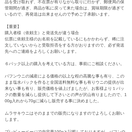
品を受け取れず、不在票が有りながら取りに行かず、郵便局の保
管期間が過ぎ、商品が私に戻って来た場合は、賞味期限が過ぎて
いるので、再発送は出来ませんので予めご了承願います。
【重要】
購入者様（依頼主）と発送先が違う場合
伝票に依頼主様のお名前を記載しているにもかかわらず、稀に注
文していないからと受取拒否をする方がおりますので、必ず発送
先へのご連絡をよろしくお願いします。
６パック以上の購入を考えている方は、事前にご相談ください。
バフンウニの減産による価格の以上な程の高騰な事も有り、この
まま塩水パックを作ると全国送料無料な事も有りウニの提供が出
来ない事も有り、販売価格を値上げましたが、お客様より１パッ
クの数量を減らし提供して下さいとの声が沢山有りましたので、1
00g入れから70gに減らし販売する事に決めました。
ムラサキウニはそのままでの販売になりますのでよろしくお願い
します。
プレビューページで内容量100gと記載しておりますが、バフンウ