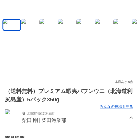
本日あと 5点
（送料無料）プレミアム蝦夷バフンウニ（北海道利
尻島産）5パック350g
みんなの投稿を見る
北海道利尻郡利尻町
柴田 剛 | 柴田漁業部