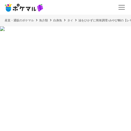
産直・通販のポケマル
魚介類
白身魚
タイ
油をひかずに簡単調理♪みやび鯛の【レモ