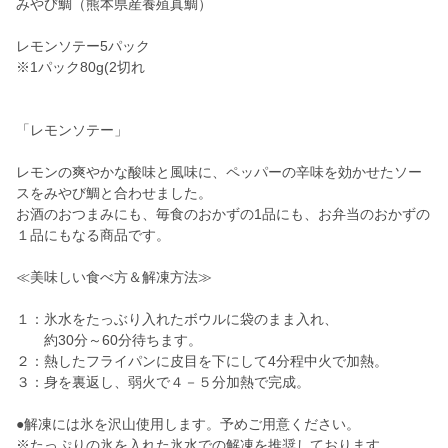
みやび鯛（熊本県産養殖真鯛）
レモンソテー5パック
※1パック80g(2切れ
「レモンソテー」
レモンの爽やかな酸味と風味に、ペッパーの辛味を効かせたソー
スをみやび鯛と合わせました。
お酒のおつまみにも、毎食のおかずの1品にも、お弁当のおかずの
１品にもなる商品です。
≪美味しい食べ方＆解凍方法≫
１：氷水をたっぶり入れたボウルに袋のまま入れ、
約30分～60分待ちます。
２：熱したフライパンに皮目を下にして4分程中火で加熱。
３：身を裏返し、弱火で４－５分加熱で完成。
●解凍には氷を沢山使用します。予めご用意ください。
※たっぷりの氷を入れた氷水での解凍を推奨しております。