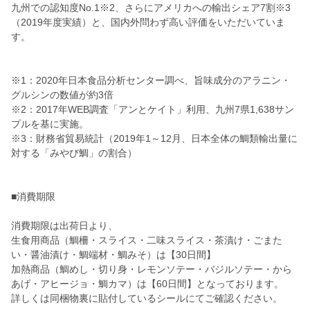
九州での認知度No.1※2、さらにアメリカへの輸出シェア7割※3
（2019年度実績）と、国内外問わず高い評価をいただいていま
す。
※1：2020年日本食品分析センター調べ、旨味成分のアラニン・
グルシンの数値が約3倍
※2：2017年WEB調査「アンとケイト」利用、九州7県1,638サン
プルを基に実施。
※3：財務省貿易統計（2019年1～12月、日本全体の鯛類輸出量に
対する「みやび鯛」の割合）
■消費期限
消費期限は出荷日より、
生食用商品（鯛柵・スライス・二味スライス・茶漬け・ごまた
い・醤油漬け・鯛端材・鯛みそ）は【30日間】
加熱商品（鯛めし・切り身・レモンソテー・バジルソテー・から
あげ・アヒージョ・鯛カマ）は【60日間】となっております。
詳しくは同梱物裏に貼付しているシールにてご確認ください。