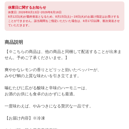
休業日に関するお知らせ
休業日: 2026年8月13日~2026年8月16日
8月12日(水)が最終発送となるため、8月15日(土)～19日(火)のお届け指定はお受けする
ことができません。該当期間をご指定いただいた場合は、8月17日以降、順次発送させ
ていただきます。
商品説明
【※こちらの商品は、他の商品と同梱して配送することが出来ま
せん。予めご了承くださいませ。】
爽やかなレモンの香りとピリッと効いたペッパーが、
みやび鯛の上質な味わいを引き立てます。
噛むたびに広がる酸味と辛味のハーモニーは、
お酒のお供にも食卓のおかずにも最適。
一度味わえば、やみつきになる贅沢な一品です。
【お届け内容】※冷凍