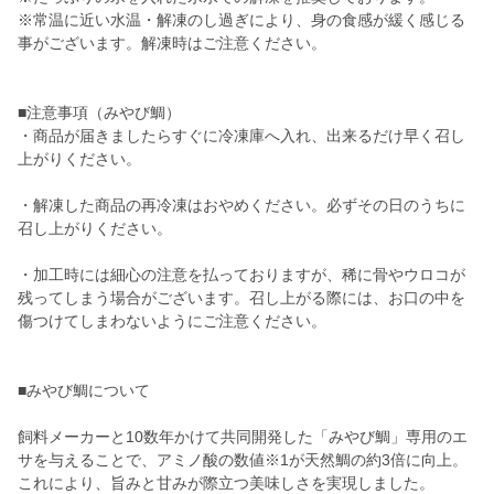
※常温に近い水温・解凍のし過ぎにより、身の食感が緩く感じる
事がございます。解凍時はご注意ください。
■注意事項（みやび鯛）
・商品が届きましたらすぐに冷凍庫へ入れ、出来るだけ早く召し
上がりください。
・解凍した商品の再冷凍はおやめください。必ずその日のうちに
召し上がりください。
・加工時には細心の注意を払っておりますが、稀に骨やウロコが
残ってしまう場合がございます。召し上がる際には、お口の中を
傷つけてしまわないようにご注意ください。
■みやび鯛について
飼料メーカーと10数年かけて共同開発した「みやび鯛」専用のエ
サを与えることで、アミノ酸の数値※1が天然鯛の約3倍に向上。
これにより、旨みと甘みが際立つ美味しさを実現しました。