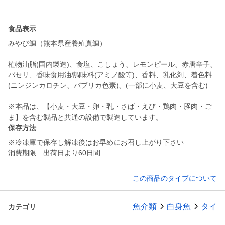
食品表示
みやび鯛（熊本県産養殖真鯛）
植物油脂(国内製造)、食塩、こしょう、レモンピール、赤唐辛子、
パセリ、香味食用油/調味料(アミノ酸等)、香料、乳化剤、着色料
(ニンジンカロチン、パプリカ色素)、(一部に小麦、大豆を含む)
※本品は、【小麦・大豆・卵・乳・さば・えび・鶏肉・豚肉・ご
ま】を含む製品と共通の設備で製造しています。
保存方法
※冷凍庫で保存し解凍後はお早めにお召し上がり下さい
消費期限 出荷日より60日間
この商品のタイプについて
魚介類
白身魚
タイ
カテゴリ