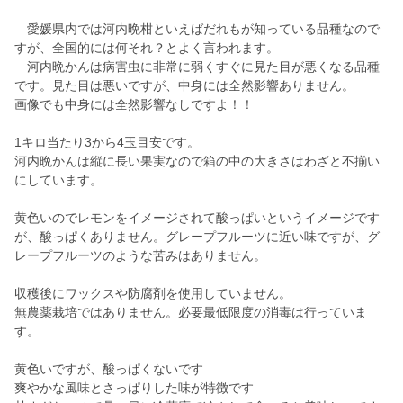
愛媛県内では河内晩柑といえばだれもが知っている品種なので
すが、全国的には何それ？とよく言われます。
河内晩かんは病害虫に非常に弱くすぐに見た目が悪くなる品種
です。見た目は悪いですが、中身には全然影響ありません。
画像でも中身には全然影響なしですよ！！
1キロ当たり3から4玉目安です。
河内晩かんは縦に長い果実なので箱の中の大きさはわざと不揃い
にしています。
黄色いのでレモンをイメージされて酸っぱいというイメージです
が、酸っぱくありません。グレープフルーツに近い味ですが、グ
レープフルーツのような苦みはありません。
収穫後にワックスや防腐剤を使用していません。
無農薬栽培ではありません。必要最低限度の消毒は行っていま
す。
黄色いですが、酸っぱくないです
爽やかな風味とさっぱりした味が特徴です