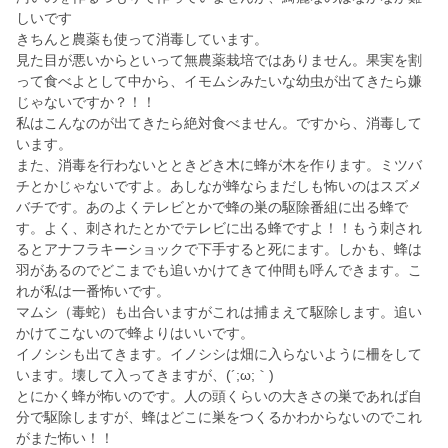
しいです
きちんと農薬も使って消毒しています。
見た目が悪いからといって無農薬栽培ではありません。果実を割
って食べよとして中から、イモムシみたいな幼虫が出てきたら嫌
じゃないですか？！！
私はこんなのが出てきたら絶対食べません。ですから、消毒して
います。
また、消毒を行わないとときどき木に蜂が木を作ります。ミツバ
チとかじゃないですよ。あしなが蜂ならまだしも怖いのはスズメ
バチです。あのよくテレビとかで蜂の巣の駆除番組に出る蜂で
す。よく、刺されたとかでテレビに出る蜂ですよ！！もう刺され
るとアナフラキーショックで下手すると死にます。しかも、蜂は
羽があるのでどこまでも追いかけてきて仲間も呼んできます。こ
れが私は一番怖いです。
マムシ（毒蛇）も出合いますがこれは捕まえて駆除します。追い
かけてこないので蜂よりはいいです。
イノシシも出てきます。イノシシは畑に入らないように柵をして
います。壊して入ってきますが、(´;ω;｀)
とにかく蜂が怖いのです。人の頭くらいの大きさの巣であれば自
分で駆除しますが、蜂はどこに巣をつくるかわからないのでこれ
がまた怖い！！