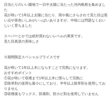
日当たりのいい園地で一日中太陽に当たった河内晩柑を集めまし
た
花が咲いて1年以上太陽に当たり、雨や風にさらされて見た目は黒
い点や茶色いしみがいっぱいありますが、中味には問題なくおい
しいく育ちました
スーパーとかでは絶対買わないレベルの果実です。
見た目真逆の美味しさ
※期間限定スペシャルプライスです
花が咲いて1年以上木にならすことで完熟になります。
おすすめポイント
①花が咲いて収穫まで1年以上木に慣らして完熟に
②除草剤の使用も最小にしており、半年以上除草剤を使用してお
りません
③収穫後もワックス、防腐剤、防カビ剤を使用していません