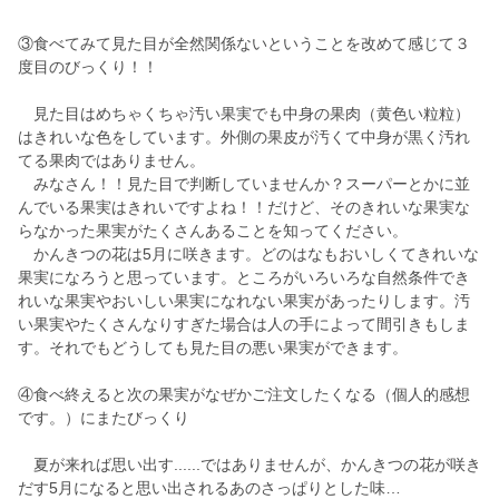
③食べてみて見た目が全然関係ないということを改めて感じて３
度目のびっくり！！
見た目はめちゃくちゃ汚い果実でも中身の果肉（黄色い粒粒）
はきれいな色をしています。外側の果皮が汚くて中身が黒く汚れ
てる果肉ではありません。
みなさん！！見た目で判断していませんか？スーパーとかに並
んでいる果実はきれいですよね！！だけど、そのきれいな果実な
らなかった果実がたくさんあることを知ってください。
かんきつの花は5月に咲きます。どのはなもおいしくてきれいな
果実になろうと思っています。ところがいろいろな自然条件でき
れいな果実やおいしい果実になれない果実があったりします。汚
い果実やたくさんなりすぎた場合は人の手によって間引きもしま
す。それでもどうしても見た目の悪い果実ができます。
④食べ終えると次の果実がなぜかご注文したくなる（個人的感想
です。）にまたびっくり
夏が来れば思い出す......ではありませんが、かんきつの花が咲き
だす5月になると思い出されるあのさっぱりとした味…