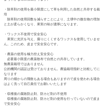
・除草剤の使用を最小限度にして草を利用した自然と共存する栽
培
除草剤の使用回数を減らすことにより、土壌中の微生物の増加
と土が柔らかくなり、果実の味が濃厚になります。
・ワックス不使用で安全安心
果実に光沢を与え、腐りにくくするワックスを使用していませ
ん。このため、皮まで安全安心です。
・農薬の使用を極力控え安全安心
必要最小限度の農薬散布で自然との共存しています。
無農薬栽培ではありません
公的機関の認証は受けておりません。農協栽培指針と比較してに
なります
周りの畑からの飛散もある場合もありますので皮を使われる場合
はよく洗って自己責任でお願いいたします
・収穫後の腐敗防止剤、防カビ剤の不使用
収穫後の腐敗防止剤、防カビ剤の使用を行っていないので皮ま
で安全安心