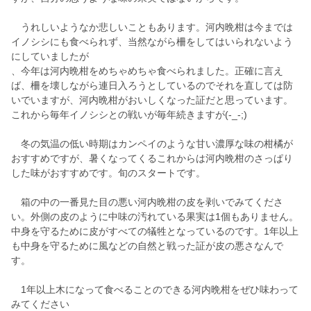
うれしいようなか悲しいこともあります。河内晩柑は今までは
イノシシにも食べられず、当然ながら柵をしてはいられないよう
にしていましたが
、今年は河内晩柑をめちゃめちゃ食べられました。正確に言え
ば、柵を壊しながら連日入ろうとしているのでそれを直しては防
いでいますが、河内晩柑がおいしくなった証だと思っています。
これから毎年イノシシとの戦いが毎年続きますが(-_-;)
冬の気温の低い時期はカンペイのような甘い濃厚な味の柑橘が
おすすめですが、暑くなってくるこれからは河内晩柑のさっぱり
した味がおすすめです。旬のスタートです。
箱の中の一番見た目の悪い河内晩柑の皮を剥いでみてくださ
い。外側の皮のように中味の汚れている果実は1個もありません。
中身を守るために皮がすべての犠牲となっているのです。1年以上
も中身を守るために風などの自然と戦った証が皮の悪さなんで
す。
1年以上木になって食べることのできる河内晩柑をぜひ味わって
みてください