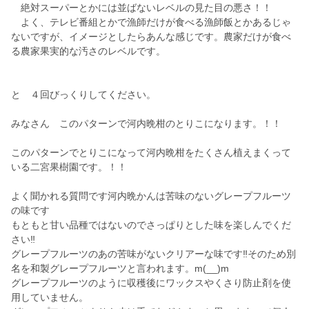
絶対スーパーとかには並ばないレベルの見た目の悪さ！！
よく、テレビ番組とかで漁師だけが食べる漁師飯とかあるじゃ
ないですが、イメージとしたらあんな感じです。農家だけが食べ
る農家果実的な汚さのレベルです。
と ４回びっくりしてください。
みなさん このパターンで河内晩柑のとりこになります。！！
このパターンでとりこになって河内晩柑をたくさん植えまくって
いる二宮果樹園です。！！
よく聞かれる質問です河内晩かんは苦味のないグレープフルーツ
の味です
もともと甘い品種ではないのでさっぱりとした味を楽しんでくだ
さい‼️
グレープフルーツのあの苦味がないクリアーな味です‼️そのため別
名を和製グレープフルーツと言われます。m(__)m
グレープフルーツのように収穫後にワックスやくさり防止剤を使
用していません。