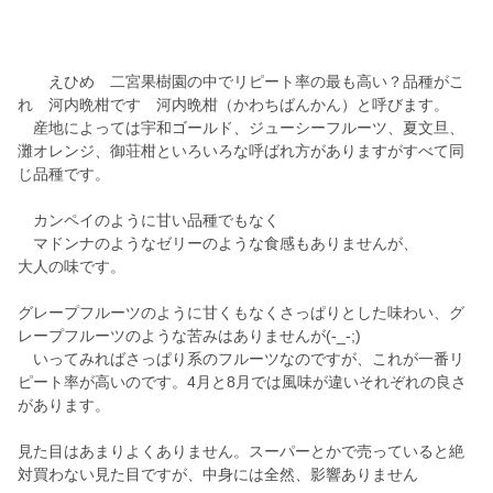
えひめ 二宮果樹園の中でリピート率の最も高い？品種がこ
れ 河内晩柑です 河内晩柑（かわちばんかん）と呼びます。
産地によっては宇和ゴールド、ジューシーフルーツ、夏文旦、
灘オレンジ、御荘柑といろいろな呼ばれ方がありますがすべて同
じ品種です。
カンペイのように甘い品種でもなく
マドンナのようなゼリーのような食感もありませんが、
大人の味です。
グレープフルーツのように甘くもなくさっぱりとした味わい、グ
レープフルーツのような苦みはありませんが(-_-;)
いってみればさっぱり系のフルーツなのですが、これが一番リ
ピート率が高いのです。4月と8月では風味が違いそれぞれの良さ
があります。
見た目はあまりよくありません。スーパーとかで売っていると絶
対買わない見た目ですが、中身には全然、影響ありません