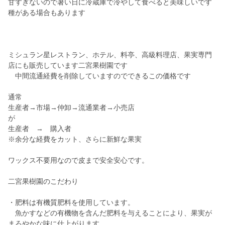
甘すぎないので暑い日に冷蔵庫で冷やして食べると美味しいです
種がある場合もあります
ミシュラン星レストラン、ホテル、料亭、高級料理店、果実専門
店にも販売しています二宮果樹園です
中間流通経費を削除していますのでできるこの価格です
通常
生産者→市場→仲卸→流通業者→小売店
が
生産者 → 購入者
※余分な経費をカット、さらに新鮮な果実
ワックス不要用なので皮まで安全安心です。
二宮果樹園のこだわり
・肥料は有機質肥料を使用しています。
魚かすなどの有機物を含んだ肥料を与えることにより、果実が
まろやかな味に仕上がります。