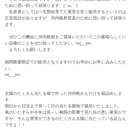
ために思い切って頑張ります。(´;ω;｀)
生産者としては一生懸命育てた果実を安く販売するというのは
正直抵抗がありますが、河内晩柑普及のために思い切って頑張り
ます。
ぜひこの機会に河内晩柑をご賞味いただいてこの素晴らしくい
い品種のことをぜひ知ってください。m(__)m
よろしくお願いします。
期間数量限定での販売となりますのでお早めにお申し込みくださ
い。
m(__)m
太陽のたくさん当たる畑で作った河内晩かんだけを箱詰めしま
す。
朝日から日没まで長～く日の当たる園地で栽培いたしました。
風のいたずらや今年は長～い梅雨の影響で見た目の悪い果実がで
すが、そんな果実ができるのたくさん太陽に当たっている証なん
ですよ！！