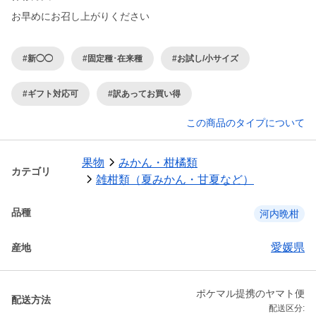
お早めにお召し上がりください
#新◯◯
#固定種･在来種
#お試し/小サイズ
#ギフト対応可
#訳あってお買い得
この商品のタイプについて
果物
みかん・柑橘類
カテゴリ
雑柑類（夏みかん・甘夏など）
品種
河内晩柑
愛媛県
産地
ポケマル提携のヤマト便
配送方法
配送区分: