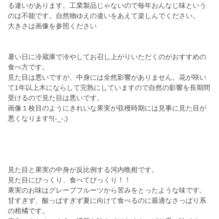
る違いがあります。工業製品じゃないので毎年おんなじ味という
のは不能です。自然物ゆえの違いをあえて楽しんでください。
大きさは画像を参照ください
暑い日に冷蔵庫で冷やしてお召し上がりいただくのがおすすめの
食べ方です。
見た目は悪いですが、中身には全然影響がありません。花が咲い
て1年以上木にならして完熟にしていますので自然の影響を長期間
受けるので見た目は悪いです。
画像１枚目のようにきれいな果実が収穫時期には見事に見た目が
悪くなります‼️(-_-;)
見た目と果実の中身が反比例する河内晩柑です。
見た目にびっくり、食べてびっくり！！
果実のお味はグレープフルーツから苦みをとったような味です。
甘すぎず、酸っぱすぎず夏に向けて食べるのに最適なさっぱり系
の柑橘です。