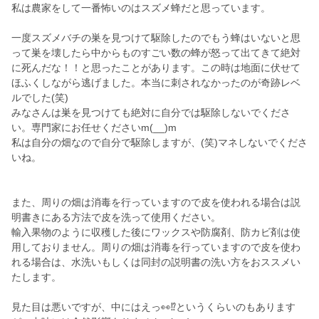
私は農家をして一番怖いのはスズメ蜂だと思っています。
一度スズメバチの巣を見つけて駆除したのでもう蜂はいないと思
って巣を壊したら中からものすごい数の蜂が怒って出てきて絶対
に死んだな！！と思ったことがあります。この時は地面に伏せて
ほふくしながら逃げました。本当に刺されなかったのが奇跡レベ
ルでした(笑)
みなさんは巣を見つけても絶対に自分では駆除しないでくださ
い。専門家にお任せくださいm(__)m
私は自分の畑なので自分で駆除しますが、(笑)マネしないでくださ
いね。
また、周りの畑は消毒を行っていますので皮を使われる場合は説
明書きにある方法で皮を洗って使用ください。
輸入果物のように収穫した後にワックスや防腐剤、防カビ剤は使
用しておりません。周りの畑は消毒を行っていますので皮を使わ
れる場合は、水洗いもしくは同封の説明書の洗い方をおススメい
たします。
見た目は悪いですが、中にはえっ👀⁉️というくらいのもあります