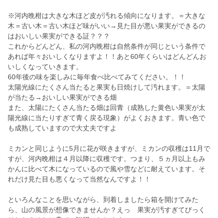
※河内晩柑は大きな木ほど皮が汚れる傾向になります。＝大きな
木＝古い木＝古い木ほど味がいい→見た目が悪い果実ができるの
はおいしい果実ができる証？？？
これからどんどん、私の河内晩柑は自然条件が同じという条件で
あれば年々おいしくなりますよ！！あと60年くらいはどんどんお
いしくなっていきます。
60年後の味を楽しみに毎年食べ比べてみてください。！！
太陽光線にたくさん当たると果実も日焼けして汚れます。＝太陽
が当たる→おいしい果実ができる畑
また、太陽にたくさん当たる畑は回青（成熟した黄色い果実が太
陽光線に当たりすぎて青く戻る現象）がよくおきます。青い色で
も成熟していますので大丈夫ですよ
ミカンと同じように5月に花が咲きますが、ミカンの収穫は11月で
すが、河内晩柑は４月以降に収穫です。つまり、５ヵ月以上もみ
かんに比べて木になっているので風や雪などに耐えています。そ
れだけ見た目も悪くなって当然なんですよ！！
といろんなことを思いながら、到着しましたら箱を開けてみた
ら、山の風景が想像できませんか？えっ 果実が汚すぎてびっく