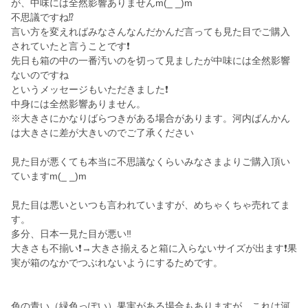
が、中味には全然影響ありませんm(_ _)m
不思議ですね⁉️
言い方を変えればみなさんなんだかんだ言っても見た目でご購入
されていたと言うことです❗
先日も箱の中の一番汚いのを切って見ましたが中味には全然影響
ないのですね
というメッセージもいただきました❗
中身には全然影響ありません。
※大きさにかなりばらつきがある場合があります。河内ばんかん
は大きさに差が大きいのでご了承ください
見た目が悪くても本当に不思議なくらいみなさまよりご購入頂い
ていますm(_ _)m
見た目は悪いといつも言われていますが、めちゃくちゃ売れてま
す。
多分、日本一見た目が悪い‼️
大きさも不揃い❗→大きさ揃えると箱に入らないサイズが出ます❗果
実が箱のなかでつぶれないようにするためです。
色の青い（緑色っぽい）果実がある場合もありますが、これは河