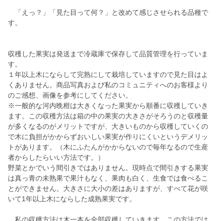
「えっ？」「見た目って何？」と改めて感じさせられる品種で
す。
収穫した果実は発送まで冷蔵庫で保存して品質管理を行っていま
す。
１年以上木にならして完熟にして栽培していますので見た目はよ
くありません。商品写真および私のコミュニティへのお客様より
のご感想、画像を参考にしてください。
※一般的な河内晩柑は大きくなった果実から順番に収穫していき
ます。この収穫方法は箱の中の果実の大きさがそろうのと収穫量
が多くなるのがメリットですが、大きいものから収穫していくの
で木に負担がかからずおいしい果実が作りにくいというデメリッ
トがあります。（木にふたんがかからないので毎年なるので生産
者からしたらいい方法です。）
野菜とかでいう間引きではありません。現時点で間引きする果実
は真っ青の未熟果で果汁もなく、果肉も白く、生食では食べるこ
とができません。大きさに大小の差はありますが、すべて花が咲
いて1年以上木にならした成熟果実です。
私の収穫方法は木一本を全部収穫していきます。この方法では