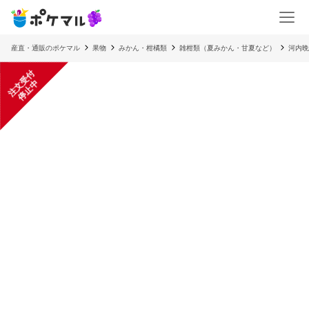
産直・通販のポケマル
果物
みかん・柑橘類
雑柑類（夏みかん・甘夏など）
河内晩
注
文
受
付
停
止
中