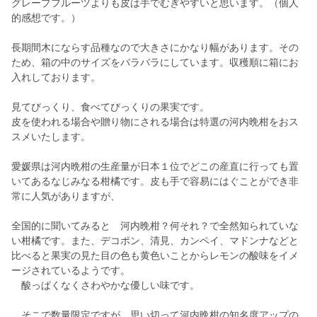
グレープフルーツよりも皮は手でむぎやすいと思います。（個人
的感想です。）
長期間木にならす品種なので大きさにかなり幅があります。その
ため、箱の中のサイズをバラバラにしています。収穫順に箱にお
入れしております。
見てびっくり、食べてびっくりの果実です。
皮を使われる場合や贈り物にされる場合は特選の河内晩柑をおス
スメいたします。
愛媛県は河内晩柑の生産量が日本１位でどこの産直に行っても置
いてあるなじみなる柑橘です。皮も手で容易にはぐことができ非
常に人気がありますが、
全国的に聞いてみると 河内晩柑？何それ？で全然知られていな
い柑橘です。また、デコポン、清見、カンペイ、マドンナなどと
比べると果実の見た目の色も黄色いことからレモンの酸味をイメ
ージされているようです。
酸っぱくなくさわやかな優しい味です。
そこで数量限定ですが、思い切って河内晩柑の知名度アップの