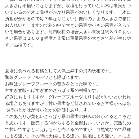
大きさは不揃いになりますが、収穫を行っていない木は果実がつ
いているので木に負担がかかり果実がおいしくなります。（木に
負担がかかるので毎７年なりにくい）自然のままの大きさで箱に
お入れいたしますので箱の中で大きい果実や小さい果実が入って
いる場合があります。河内晩柑の場合大きい果実は約８００ｇ小
さい果実は２００ｇ程度と非常に重量果実の大きさで差が生じや
すい品種です。
夏場に食べれる柑橘として人気上昇中の河内晩柑です。
和製グレープフルーツとも呼ばれます。
お味はグレープフルーツの苦みをとった味です。
甘すぎず酸っぱすぎずのさっぱり系の柑橘です。
好みにもよりますが、グレープフルーツよりも品がいいといわれ
る場合もありますが、甘い果実を期待されているお客様からは水
っぽいとか味が薄いとかの評価もあります。
このあたりが黄色いさっぱり系の果実の好みの分かれるところだ
と思います。販売する側からすると全部おいしいとか、完熟なの
で甘いですよといえばもっと売れるのですが、自然物なので品種
による違い、その時の天候による違い、園地による違い、木によ