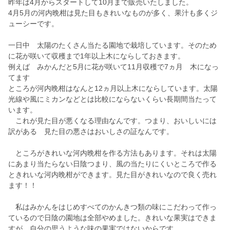
昨年は4月からスタートして10月まで販売いたしました。
4月5月の河内晩柑は見た目もきれいなものが多く、果汁も多くジ
ューシーです。
一日中 太陽のたくさん当たる園地で栽培しています。そのため
に花が咲いて収穫まで1年以上木にならしておきます。
例えば みかんだと5月に花が咲いて11月収穫で7ヵ月 木になっ
てます
ところが河内晩柑はなんと12ヵ月以上木にならしています。太陽
光線や風にミカンなどとは比較にならないくらい長期間当たって
います。
これが見た目が悪くなる理由なんです。つまり、おいしいには
訳がある 見た目の悪さはおいしさの証なんです。
ところがきれいな河内晩柑を作る方法もあります。それは太陽
にあまり当たらない日陰つまり、風の当たりにくいところで作る
ときれいな河内晩柑ができます。見た目がきれいなので良く売れ
ます！！
私はみかんをはじめすべてのかんきつ類の味にこだわって作っ
ているので日陰の園地は全部やめました。きれいな果実はできま
すが、自分の思うような味の果実ではないからです。