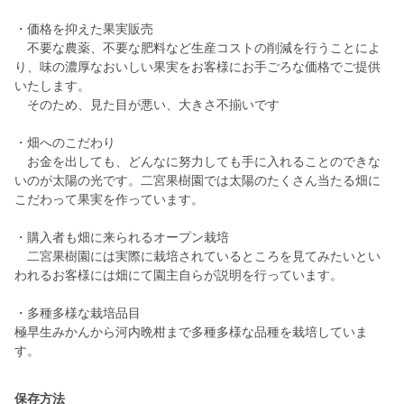
・価格を抑えた果実販売
不要な農薬、不要な肥料など生産コストの削減を行うことによ
り、味の濃厚なおいしい果実をお客様にお手ごろな価格でご提供
いたします。
そのため、見た目が悪い、大きさ不揃いです
・畑へのこだわり
お金を出しても、どんなに努力しても手に入れることのできな
いのが太陽の光です。二宮果樹園では太陽のたくさん当たる畑に
こだわって果実を作っています。
・購入者も畑に来られるオープン栽培
二宮果樹園には実際に栽培されているところを見てみたいとい
われるお客様には畑にて園主自らが説明を行っています。
・多種多様な栽培品目
極早生みかんから河内晩柑まで多種多様な品種を栽培していま
保存方法