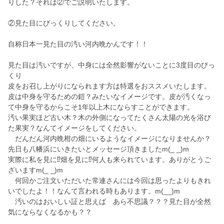
りした？それは②でご説明いたします。
②見た目にびっくりしてください。
自称日本一見た目の汚い河内晩かんです！！
見た目は汚いですが、中身には全然影響がないことに3度目のびっ
くり
皮をお召し上がりになられます方は特選をおススメいたします。
皮は中身を守るための鎧？みたいなイメージです。皮が汚くなっ
て中身を守るからこそ1年以上木にならすことができます。
汚い果実ほど古い木？木の外側になってたくさん太陽の光を浴び
た果実？なんてイメージをしてください。
だんだん河内晩柑の畑にいるようなイメージになりませんか？
先日も八幡浜にいきたいとメッセージ頂きましたm(_ _)m
実際に私を見に⁉️畑を見に⁉️何人も来られています。ありがとうご
ざいますm(_ _)m
何回かご注文いただいた常連さんには今回は思ったよりもきれ
いでしたよ！！なんて言われる時もあります。m(__)m
汚いのはおいしい証と思えば あら不思議？？？見た目が全然
気にならなくなるかも？？