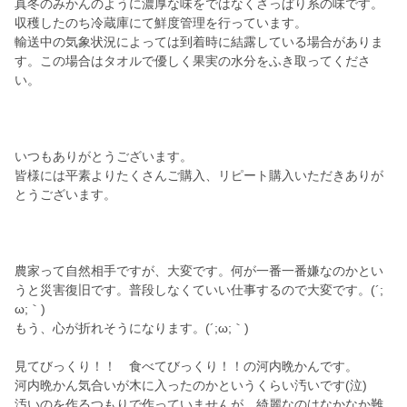
真冬のみかんのように濃厚な味をではなくさっぱり系の味です。
収穫したのち冷蔵庫にて鮮度管理を行っています。
輸送中の気象状況によっては到着時に結露している場合がありま
す。この場合はタオルで優しく果実の水分をふき取ってくださ
い。
いつもありがとうございます。
皆様には平素よりたくさんご購入、リピート購入いただきありが
とうございます。
農家って自然相手ですが、大変です。何が一番一番嫌なのかとい
うと災害復旧です。普段しなくていい仕事するので大変です。(´;
ω;｀)
もう、心が折れそうになります。(´;ω;｀)
見てびっくり！！ 食べてびっくり！！の河内晩かんです。
河内晩かん気合いが木に入ったのかというくらい汚いです(泣)
汚いのを作るつもりで作っていませんが、綺麗なのはなかなか難