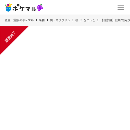
産直・通販のポケマル
果物
桃・ネクタリン
桃
なつっこ
【自家用】信州"限定
販売終了