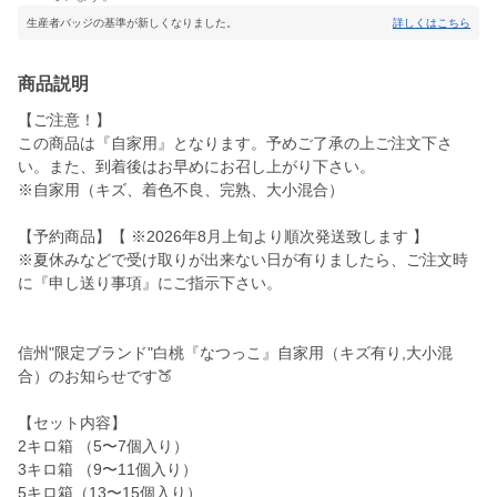
生産者バッジの基準が新しくなりました。
詳しくはこちら
商品説明
【ご注意！】
この商品は『自家用』となります。予めご了承の上ご注文下さ
い。また、到着後はお早めにお召し上がり下さい。
※自家用（キズ、着色不良、完熟、大小混合）
【予約商品】【 ※2026年8月上旬より順次発送致します 】
※夏休みなどで受け取りが出来ない日が有りましたら、ご注文時
に『申し送り事項』にご指示下さい。
信州"限定ブランド"白桃『なつっこ』自家用（キズ有り,大小混
合）のお知らせです🍑
【セット内容】
2キロ箱 （5〜7個入り）
3キロ箱 （9〜11個入り）
5キロ箱（13〜15個入り）