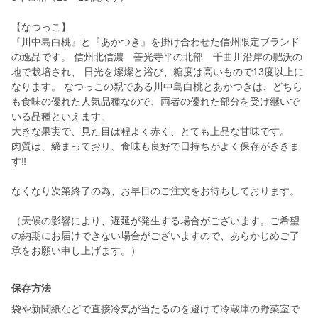
【なつっこ】
『川中島白桃』と『あかつき』を掛け合わせた信州限定ブランド
の逸品です。 信州北信濃 善光寺平の北部 千曲川沿岸の肥沃の
地で栽培され、 日光を燦燦と浴び、糖度は高いもので13度以上に
なります。 なつっこの親である川中島白桃とあかつきは、どちら
も食味の優れた人気品種なので、両者の優れた部分を受け継いで
いる品種といえます。
大きな果実で、見た目は程よく赤く、とても上品な甘味です。
肉質は、締まっており、食味も良好で日持ちがよく保存がききま
す‼︎
なくなり次第終了の為、お早目のご注文をお待ちしております。
（天候の影響により、遅延が発生する場合がございます。ご希望
の納期にお届けできない場合がございますので、あらかじめご了
承をお願い申し上げます。）
保存方法
袋や新聞紙などで直接冷気が当たるのを避けて冷蔵庫の野菜室で