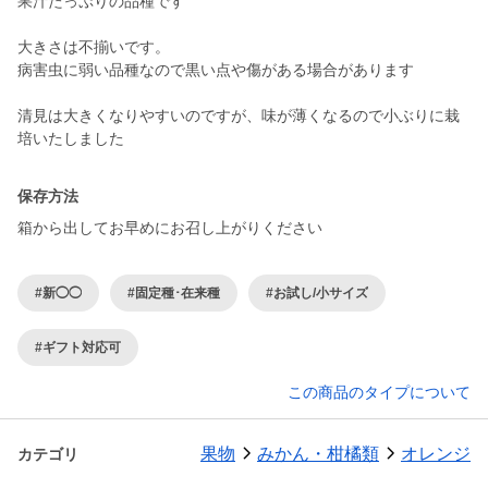
果汁たっぷりの品種です
大きさは不揃いです。
病害虫に弱い品種なので黒い点や傷がある場合があります
清見は大きくなりやすいのですが、味が薄くなるので小ぶりに栽
培いたしました
保存方法
箱から出してお早めにお召し上がりください
#新◯◯
#固定種･在来種
#お試し/小サイズ
#ギフト対応可
この商品のタイプについて
果物
みかん・柑橘類
オレンジ
カテゴリ