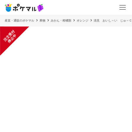
産直・通販のポケマル
果物
みかん・柑橘類
オレンジ
清見 おいし～い じゅ～Ｃ
注
文
受
付
停
止
中