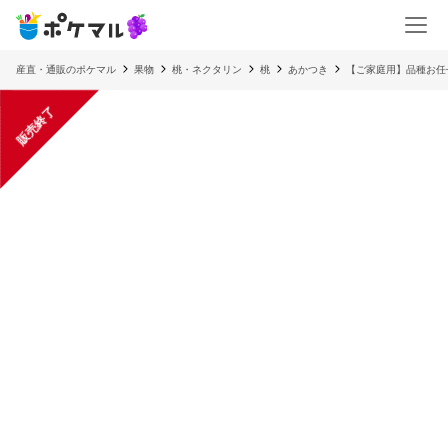
産直・通販のポケマル
果物
桃・ネクタリン
桃
あかつき
【ご家庭用】品種お任せ
販売終了