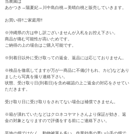
当農園は
あかつき→陽夏妃→川中島白桃→美晴白桃と販売していきます。
お買い得‼︎ご家庭用‼︎
※沖縄県の方は申し訳ございませんが入札をお控え下さい。
商品が痛む可能性が高いためです。
ご納得の上の場合はご購入可能です。
※到着日以外に受け取っての返金、返品には応じておりません。
※検品を徹底してますが万が一商品に不備(汁もれ、カビ)などあり
ましたら写真を撮り連絡下さい。
状態、受け取り日(到着日)を含め確認の上ご返金の対応をさせてい
ただきます。
受け取り日に受け取りをされてない場合は補償できません。
※箱が潰れていたなどはクロネコヤマトさんより保証が効き、返
金の対象となりますので評価をする前にご連絡下さい。
平地の畑ではなく、動物被害も多い、作業効率の悪い山手の畑で