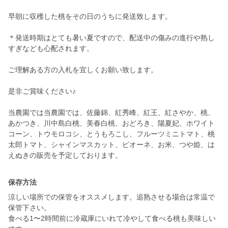
早朝に収穫した桃をその日のうちに発送致します。
＊発送時期はとても暑い夏ですので、配送中の傷みの進行や熟し
すぎなども心配されます。
ご理解ある方の入札を宜しくお願い致します。
是非ご賞味ください♪
当農園では当農園では、佐藤錦、紅秀峰、紅王、紅さやか、桃、
あかつき、川中島白桃、美春白桃、おどろき、陽夏妃、ホワイト
コーン、トウモロコシ、とうもろこし、フルーツミニトマト、桃
太郎トマト、シャインマスカット、ピオーネ、お米、つや姫、は
えぬきの販売を予定しております。
保存方法
涼しい場所での保管をオススメします。追熟させる場合は常温で
保管下さい。
食べる1〜2時間前に冷蔵庫にいれて冷やして食べる桃も美味しい