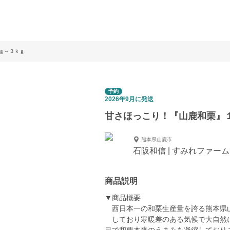
ｇ～３ｋｇ
予約
2026年9月に発送
甘さほっこり！『山鹿和栗』
熊本県山鹿市
石阪和信 | すみれファーム
商品説明
▼商品概要
西日本一の和栗生産量を誇る熊本県
しており寒暖差のある気候で大自然