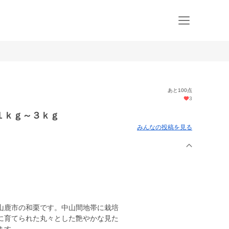
あと100点
3
１ｋｇ～３ｋｇ
みんなの投稿を見る
山鹿市の和栗です。中山間地帯に栽培
に育てられた丸々とした艶やかな見た