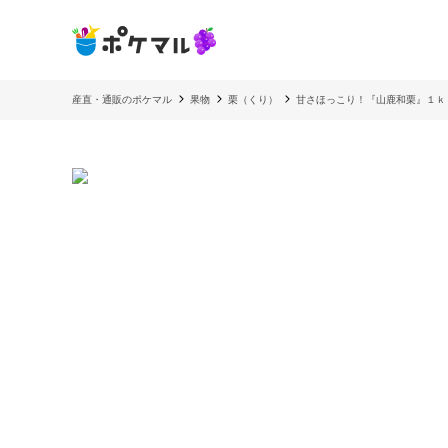
産直・通販のポケマル
果物
栗（くり）
甘さほっこり！『山鹿和栗』１ｋ