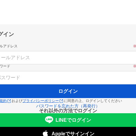
グイン
ルアドレス
ワード
ログイン
規約
および
プライバシーポリシー
に同意の上、
ログインしてください
パスワードを忘れた方（再発行）
それ以外の方法でログイン
LINEでログイン
Appleでサインイン