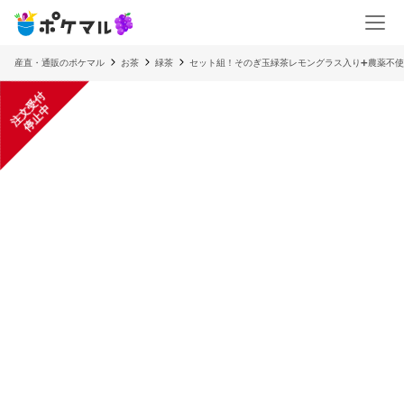
産直・通販のポケマル
お茶
緑茶
セット組！そのぎ玉緑茶レモングラス入り➕農薬不
注
文
受
付
停
止
中