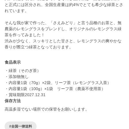
と正式には区分され、全国生産量は約4%でとても希少な緑茶とさ
れています。
そんな我が家で作った、「さえみどり」と言う品種のお茶と、無
農薬のレモングラスをブレンドし、オリジナルのレモングラス緑
茶を作ってみました！
渋みが少なく、スッキリとした甘さと、レモングラスの爽やかな
香りが際立つ緑茶となっております。
食品表示
・緑茶（そのぎ茶）
・添加物無し
・内容量1袋（70g）×2袋、リーフ茶（レモングラス入茶）
・内容量1袋（100g）×1袋 リーフ茶（農薬不使用茶）
・賞味期限2027.12.31
保存方法
高温多湿でない場所での保管をお願いします。
#全国一律送料