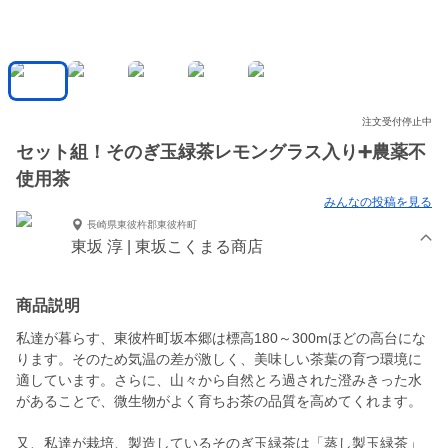
注文受付停止中
セット組！そのぎ玉緑茶レモングラス入り➕農薬不
使用茶
みんなの投稿を見る
長崎県東彼杵郡東彼杵町
東坂 淳 | 東坂こくまる商店
商品説明
私達が暮らす、東彼杵町坂本郷は標高180～300mほどの高台にな
ります。そのため気温の差が激しく、美味しい茶葉の育つ環境に
適しています。さらに、山々から自然とろ過された澄みきった水
があることで、微生物がよく育ちお茶の品質を高めてくれます。
又、私達が栽培、製造しているそのぎ玉緑茶は「蒸し製玉緑茶」