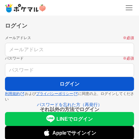
ログイン
メールアドレス
※必須
パスワード
※必須
ログイン
利用規約
および
プライバシーポリシー
に同意の上、
ログインしてくださ
い
パスワードを忘れた方（再発行）
それ以外の方法でログイン
LINEでログイン
Appleでサインイン