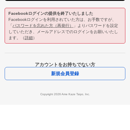
Facebookログインの提供を終了いたしました
Facebookログインを利用されていた方は、お手数ですが、
「
パスワードを忘れた方（再発行）
」よりパスワードを設定
していただき、メールアドレスでのログインをお願いいたし
ます。（
詳細
）
アカウントをお持ちでない方
新規会員登録
Copyright 2026 Ame Kaze Taiyo, Inc.