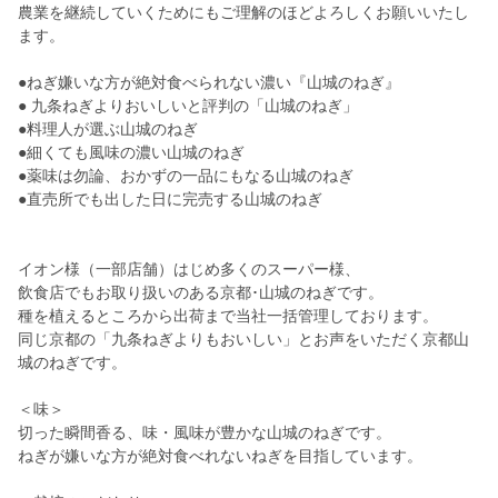
農業を継続していくためにもご理解のほどよろしくお願いいたし
ます。
●ねぎ嫌いな方が絶対食べられない濃い『山城のねぎ』
● 九条ねぎよりおいしいと評判の「山城のねぎ」
●料理人が選ぶ山城のねぎ
●細くても風味の濃い山城のねぎ
●薬味は勿論、おかずの一品にもなる山城のねぎ
●直売所でも出した日に完売する山城のねぎ
イオン様（一部店舗）はじめ多くのスーパー様、
飲食店でもお取り扱いのある京都･山城のねぎです。
種を植えるところから出荷まで当社一括管理しております。
同じ京都の「九条ねぎよりもおいしい」とお声をいただく京都山
城のねぎです。
＜味＞
切った瞬間香る、味・風味が豊かな山城のねぎです。
ねぎが嫌いな方が絶対食べれないねぎを目指しています。