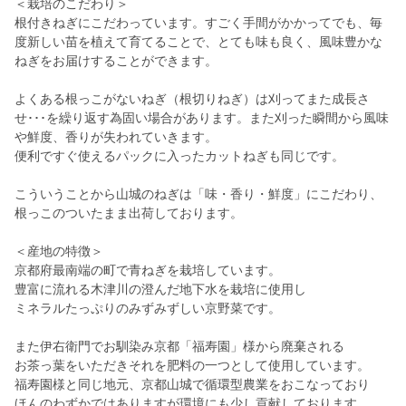
＜栽培のこだわり＞
根付きねぎにこだわっています。すごく手間がかかってでも、毎
度新しい苗を植えて育てることで、とても味も良く、風味豊かな
ねぎをお届けすることができます。
よくある根っこがないねぎ（根切りねぎ）は刈ってまた成長さ
せ･･･を繰り返す為固い場合があります。また刈った瞬間から風味
や鮮度、香りが失われていきます。
便利ですぐ使えるパックに入ったカットねぎも同じです。
こういうことから山城のねぎは「味・香り・鮮度」にこだわり、
根っこのついたまま出荷しております。
＜産地の特徴＞
京都府最南端の町で青ねぎを栽培しています。
豊富に流れる木津川の澄んだ地下水を栽培に使用し
ミネラルたっぷりのみずみずしい京野菜です。
また伊右衛門でお馴染み京都「福寿園」様から廃棄される
お茶っ葉をいただきそれを肥料の一つとして使用しています。
福寿園様と同じ地元、京都山城で循環型農業をおこなっており
ほんのわずかではありますが環境にも少し貢献しております。