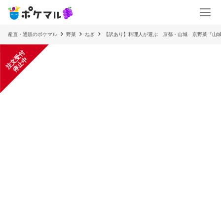
産直・通販のポケマル
野菜
ねぎ
【訳あり】料理人が選ぶ 京都・山城 京野菜『山城
注
文
受
付
停
止
中