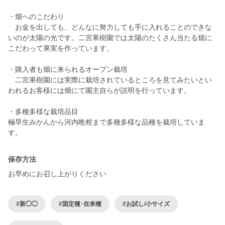
・畑へのこだわり
お金を出しても、どんなに努力しても手に入れることのできな
いのが太陽の光です。二宮果樹園では太陽のたくさん当たる畑に
こだわって果実を作っています。
・購入者も畑に来られるオープン栽培
二宮果樹園には実際に栽培されているところを見てみたいとい
われるお客様には畑にて園主自らが説明を行っています。
・多種多様な栽培品目
極早生みかんから河内晩柑まで多種多様な品種を栽培していま
保存方法
お早めにお召し上がりください
#新◯◯
#固定種･在来種
#お試し/小サイズ