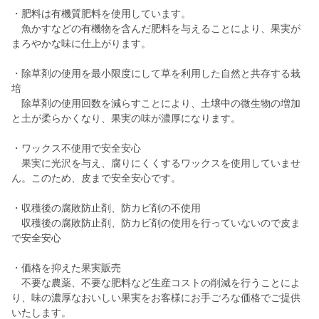
・肥料は有機質肥料を使用しています。
魚かすなどの有機物を含んだ肥料を与えることにより、果実が
まろやかな味に仕上がります。
・除草剤の使用を最小限度にして草を利用した自然と共存する栽
培
除草剤の使用回数を減らすことにより、土壌中の微生物の増加
と土が柔らかくなり、果実の味が濃厚になります。
・ワックス不使用で安全安心
果実に光沢を与え、腐りにくくするワックスを使用していませ
ん。このため、皮まで安全安心です。
・収穫後の腐敗防止剤、防カビ剤の不使用
収穫後の腐敗防止剤、防カビ剤の使用を行っていないので皮ま
で安全安心
・価格を抑えた果実販売
不要な農薬、不要な肥料など生産コストの削減を行うことによ
り、味の濃厚なおいしい果実をお客様にお手ごろな価格でご提供
いたします。