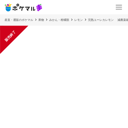
産直・通販のポケマル
果物
みかん・柑橘類
レモン
完熟ユーレカレモン 減農薬
販売終了