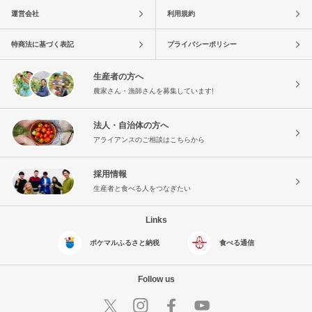
運営会社
利用規約
特商法に基づく表記
プライバシーポリシー
生産者の方へ
農家さん・漁師さんを募集しています!
法人・自治体の方へ
アライアンスのご相談はこちらから
採用情報
生産者と食べる人をつなぎたい
Links
ポケマルふるさと納税
食べる通信
Follow us