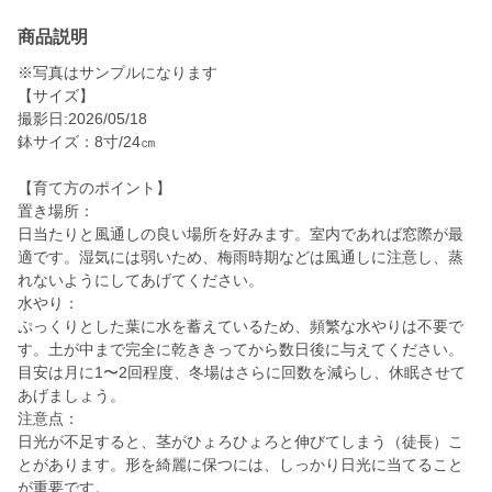
商品説明
※写真はサンプルになります
【サイズ】
撮影日:2026/05/18
鉢サイズ：8寸/24㎝
【育て方のポイント】
置き場所：
日当たりと風通しの良い場所を好みます。室内であれば窓際が最
適です。湿気には弱いため、梅雨時期などは風通しに注意し、蒸
れないようにしてあげてください。
水やり：
ぷっくりとした葉に水を蓄えているため、頻繁な水やりは不要で
す。土が中まで完全に乾ききってから数日後に与えてください。
目安は月に1〜2回程度、冬場はさらに回数を減らし、休眠させて
あげましょう。
注意点：
日光が不足すると、茎がひょろひょろと伸びてしまう（徒長）こ
とがあります。形を綺麗に保つには、しっかり日光に当てること
が重要です。