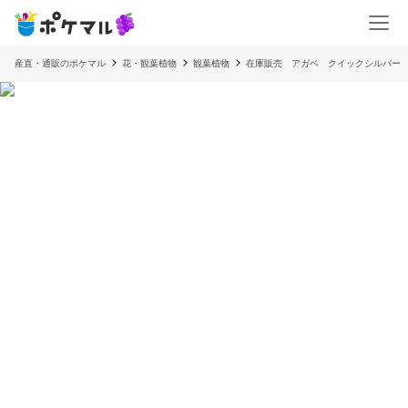
産直・通販のポケマル
花・観葉植物
観葉植物
在庫販売 アガベ クイックシルバー