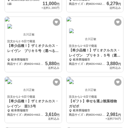
11,000
6,279
1鉢
商品サイズ：約W26×H42×13
円
円
+送料
1,380円
送料込み
古川正敏
古川正敏
注文から1~5日で発送
【希少品種！】ザミオクルカス・
注文から1~5日で発送
【希少品種！】ザミオクルカス・
レイヴン ブリキ５号（選べるブ
レイヴン ブリキ３．５号（選べ
リキ鉢）
岐阜県瑞穂市
岐阜県瑞穂市
るブリキ鉢）
5,880
3,880
商品サイズ：約W26×H42×13
商品サイズ：約W26×H42×13
円
円
送料込み
送料込み
古川正敏
古川正敏
注文から1~5日で発送
注文から1~5日で発送
【希少品種！】ザミオクルカス・
【ギフト】幸せを運ぶ観葉植物
レイヴン 苗3.5号
ガゼボ
岐阜県瑞穂市
岐阜県瑞穂市
3,610
2,981
商品サイズ：約W26×H42×13
商品サイズ：約W26×H42×13
円
円
送料込み
+送料
756円