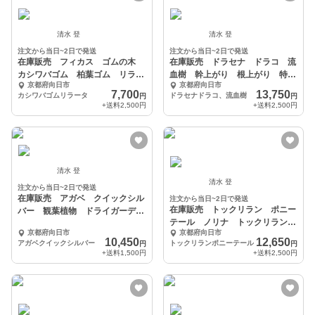
清水 登
清水 登
注文から当日~2日で発送
注文から当日~2日で発送
在庫販売 フィカス ゴムの木
在庫販売 ドラセナ ドラコ 流
カシワバゴム 柏葉ゴム リラー
血樹 幹上がり 根上がり 特
京都府向日市
京都府向日市
タ 観葉植物 曲
大 ドライガーデン
7,700
13,750
カシワバゴムリラータ
ドラセナドラコ、流血樹
円
円
+送料
2,500円
+送料
2,500円
清水 登
清水 登
注文から当日~2日で発送
在庫販売 アガベ クイックシル
注文から当日~2日で発送
在庫販売 トックリラン ポニー
バー 観葉植物 ドライガーデ
テール ノリナ トックリランポ
ン 希少
京都府向日市
京都府向日市
ニーテール 特大
10,450
12,650
アガベクイックシルバー
トックリランポニーテール
円
円
+送料
1,500円
+送料
2,500円