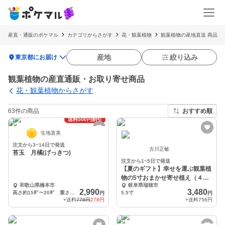
産直・通販のポケマル
カテゴリからさがす
花・観葉植物
観葉植物の産地直送 商品
location_on
産地
絞り込み
東京都にお届け
観葉植物の産直通販・お取り寄せ商品
花・観葉植物からさがす
63件の商品
ふるさと納税可
おすすめ順
送料500円割引
生地直美
注文から3~14日で発送
古川正敏
苔玉 月橘(げっきつ)
注文から1~5日で発送
【夏のギフト】幸せを運ぶ観葉植
物の5寸おまかせ寄せ植え（４～
和歌山県橋本市
岐阜県瑞穂市
５品種）
2,990
3,480
高さ約15㌢〜20㌢ 重さ約300㌘
5.5寸
円
円
+送料
778円
278円
+送料
756円