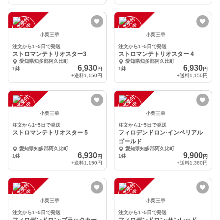
注
文
受
付
停
止
注
文
受
付
停
止
中
中
小栗三華
小栗三華
注文から1~5日で発送
注文から1~5日で発送
ストロマンテトリオスター3
ストロマンテトリオスター 4
愛知県知多郡阿久比町
愛知県知多郡阿久比町
6,930
6,930
1鉢
1鉢
円
円
+送料
1,150円
+送料
1,150円
注
文
受
付
停
止
注
文
受
付
停
止
中
中
小栗三華
小栗三華
注文から1~5日で発送
注文から1~5日で発送
ストロマンテトリオスター 5
フィロデンドロン·インペリアル
ゴールド
愛知県知多郡阿久比町
愛知県知多郡阿久比町
6,930
9,900
1鉢
1鉢
円
円
+送料
1,150円
+送料
1,380円
注
文
受
付
停
止
注
文
受
付
停
止
中
中
小栗三華
小栗三華
注文から1~5日で発送
注文から1~5日で発送