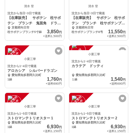
清水 登
清水 登
注文から当日~3日で発送
注文から当日~3日で発送
【在庫販売】 サボテン 柱サボ
【在庫販売】 サボテン 柱サボ
テン ブランチ 鬼面角 ドライ
テン ブランチ 柱サボテンブラ
京都府向日市
京都府向日市
ガーデン
ンチ 鬼面角 ドライ
3,850
11,550
柱サボテンブランチ5寸鉢
柱サボテンブランチ8号
円
円
+送料
1,500円
+送料
2,500円
注
文
受
付
停
止
注
文
受
付
停
止
中
中
小栗三華
小栗三華
注文から1~4日で発送
カラテア ドッティ
注文から1~4日で発送
アロカシア シルバードラゴン
愛知県知多郡阿久比町
愛知県知多郡阿久比町
1,760
1,540
1鉢
１鉢
円
円
+送料
690円
+送料
690円
注
文
受
付
停
止
注
文
受
付
停
止
中
中
小栗三華
小栗三華
注文から1~5日で発送
注文から1~5日で発送
ストロマンテトリオスター 1
ストロマンテトリオスター 2
愛知県知多郡阿久比町
愛知県知多郡阿久比町
6,930
6,930
1鉢
1鉢
円
円
+送料
1,150円
+送料
1,150円