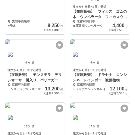
注文から当日~3日で発送
【在庫販売】 フィカス ゴムの
木 ウンベラータ フィカスウン
愛知県西尾市
京都府向日市
ベラータ インテリア
8,250
4,400
7号鉢
在庫販売ウンベラータ
円
円
+送料
1,380円
+送料
1,500円
清水 登
清水 登
注文から当日~3日で発送
注文から当日~3日で発送
【在庫販売】 モンステラ デリ
【在庫販売】 ドラセナ コンシ
シオーサ 斑入り バリエガー
ンネ レインボー 観葉植物 特
京都府向日市
京都府向日市
タ レア 希少
大 インテリア 室内
13,200
12,100
モンステラデリシオーサ斑入り
ドラセナコンシンネレインボー
円
円
+送料
1,500円
+送料
2,500円
清水 登
清水 登
注文から当日~3日で発送
注文から当日~3日で発送