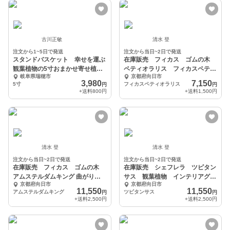
古川正敏
清水 登
注文から1~5日で発送
注文から当日~2日で発送
スタンドバスケット 幸せを運ぶ
在庫販売 フィカス ゴムの木
観葉植物の5寸おまかせ寄せ植え
ペティオラリス フィカスペティ
岐阜県瑞穂市
京都府向日市
（４～５品種）
オラリス 観葉植物
3,980
7,150
5寸
フィカスペティオラリス
円
円
+送料
800円
+送料
1,500円
清水 登
清水 登
注文から当日~2日で発送
注文から当日~2日で発送
在庫販売 フィカス ゴムの木
在庫販売 シェフレラ ツピタン
アムステルダムキング 曲がり
サス 観葉植物 インテリアグリ
京都府向日市
京都府向日市
観葉植物 イン
ーン 室内 人気
11,550
11,550
アムステルダムキング
ツピタンサス
円
円
+送料
2,500円
+送料
2,500円