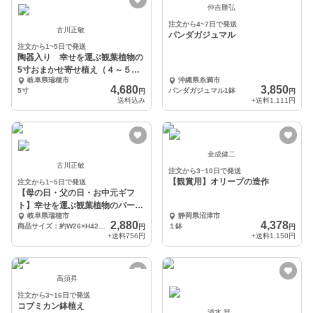
仲吉勝弘
注文から4~7日で発送
古川正敏
パンダガジュマル
注文から1~5日で発送
陶器入り 幸せを運ぶ観葉植物の
5寸おまかせ寄せ植え（４～５品
岐阜県瑞穂市
沖縄県糸満市
種）
4,680
3,850
5寸
パンダガジュマル1鉢
円
円
送料込み
+送料
1,111円
金成健二
古川正敏
注文から3~10日で発送
【観賞用】オリーブの造作
注文から1~5日で発送
【母の日・父の日・お中元ギフ
ト】幸せを運ぶ観葉植物のバード
岐阜県瑞穂市
静岡県沼津市
フラワー
2,880
4,378
商品サイズ：約W26×H42×13
１鉢
円
円
+送料
756円
+送料
1,150円
高須昇
注文から3~16日で発送
コブミカン鉢植え
清水 登