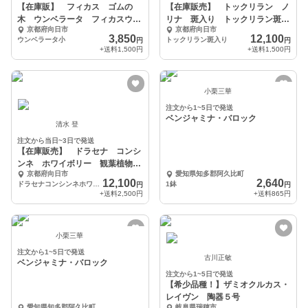
【在庫販】 フィカス ゴムの
【在庫販売】 トックリラン ノ
木 ウンベラータ フィカスウン
リナ 斑入り トックリラン斑入
京都府向日市
京都府向日市
ベラータ インテリアグ
り 観葉植物 ドライ
3,850
12,100
ウンベラータ小
トックリラン斑入り
円
円
+送料
1,500円
+送料
1,500円
小栗三華
注文から1~5日で発送
ベンジャミナ・バロック
清水 登
注文から当日~3日で発送
【在庫販売】 ドラセナ コンシ
ンネ ホワイボリー 観葉植物
京都府向日市
愛知県知多郡阿久比町
特大 インテリア
12,100
2,640
ドラセナコンシンネホワイボリー
1鉢
円
円
+送料
2,500円
+送料
865円
小栗三華
注文から1~5日で発送
古川正敏
ベンジャミナ・バロック
注文から1~5日で発送
【希少品種！】ザミオクルカス・
レイヴン 陶器５号
愛知県知多郡阿久比町
岐阜県瑞穂市