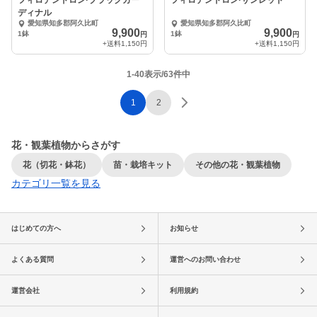
フィロデンドロン·ブラックカー
フィロデンドロン·サンレッド
ディナル
愛知県知多郡阿久比町
愛知県知多郡阿久比町
9,900
9,900
1鉢
1鉢
円
円
+送料
1,150円
+送料
1,150円
1-40表示/63件中
1
2
花・観葉植物からさがす
花（切花・鉢花）
苗・栽培キット
その他の花・観葉植物
カテゴリ一覧を見る
はじめての方へ
お知らせ
よくある質問
運営へのお問い合わせ
運営会社
利用規約