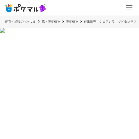
産直・通販のポケマル
花・観葉植物
観葉植物
在庫販売 シェフレラ ツピタンサス