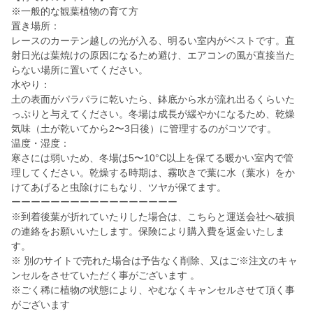
※一般的な観葉植物の育て方
置き場所：
レースのカーテン越しの光が入る、明るい室内がベストです。直
射日光は葉焼けの原因になるため避け、エアコンの風が直接当た
らない場所に置いてください。
水やり：
土の表面がパラパラに乾いたら、鉢底から水が流れ出るくらいた
っぷりと与えてください。冬場は成長が緩やかになるため、乾燥
気味（土が乾いてから2〜3日後）に管理するのがコツです。
温度・湿度：
寒さには弱いため、冬場は5〜10°C以上を保てる暖かい室内で管
理してください。乾燥する時期は、霧吹きで葉に水（葉水）をか
けてあげると虫除けにもなり、ツヤが保てます。
ーーーーーーーーーーーーーーーーー
※到着後葉が折れていたりした場合は、こちらと運送会社へ破損
の連絡をお願いいたします。保険により購入費を返金いたしま
す。
※ 別のサイトで売れた場合は予告なく削除、又はご※注文のキャ
ンセルをさせていただく事がございます 。
※ごく稀に植物の状態により、やむなくキャンセルさせて頂く事
がございます