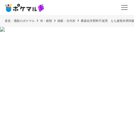
産直・通販のポケマル
米・穀類
雑穀・古代米
農薬化学肥料不使用 もち麦熊本県阿蘇