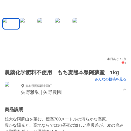
本日あと 50点
4
農薬化学肥料不使用 もち麦熊本県阿蘇産 1kg
みんなの投稿を見る
熊本県阿蘇郡小国町
矢野雅弘 | 矢野農園
商品説明
雄大な阿蘇山を望む、標高700メートルの清らかな高原。
豊かな陽光と、高地ならではの昼夜の激しい寒暖差が、麦の旨み