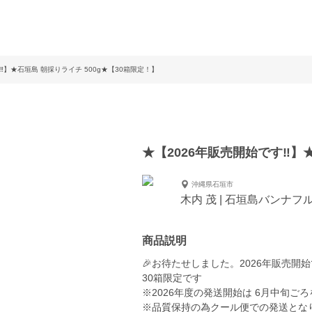
‼】★石垣島 朝採りライチ 500g★【30箱限定！】
★【2026年販売開始です‼】★
沖縄県石垣市
木内 茂 | 石垣島バンナ
商品説明
🎉お待たせしました。2026年販売開始
30箱限定です
※2026年度の発送開始は 6月中旬ご
※品質保持の為クール便での発送とな