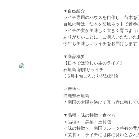
▼自己紹介
ライチ専用のハウスを自作し、苗木を
台風の時は、幼木を防風ネットで簀巻
ライチの実が美味しく大きく育つよう
ありがたいことに、ご購入いただいた
今年も美味しいライチをお届けします
▼商品概要
【日本では珍しい生のライチ】
石垣島 朝採りライチ
※6月中旬ごろより発送開始
＜産地＞
沖縄県石垣島
＊南国の太陽を浴びて真っ赤に熟して
▼品種・味の特徴・食べ方
＜品種＞ 黒葉・玉荷包
＜味の特徴＞ 南国フルーツ特有の豊
＜栄養＞ ライチには体に良いとされ