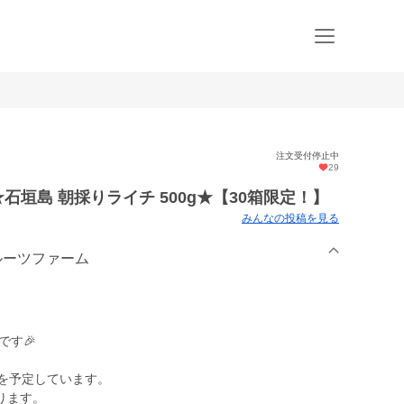
注文受付停止中
29
石垣島 朝採りライチ 500g★【30箱限定！】
みんなの投稿を見る
フルーツファーム
です🎉
ろを予定しています。
ります。