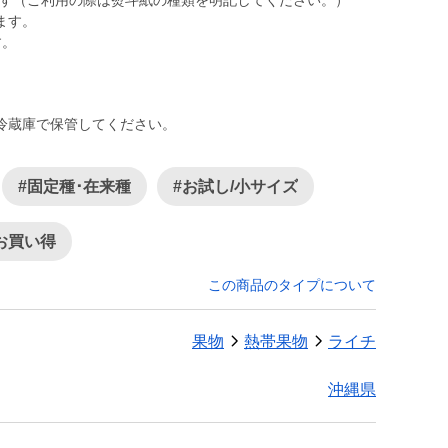
ます（ご利用の際は熨斗紙の種類を明記してください。）
ます。
冷蔵庫で保管してください。
#固定種･在来種
#お試し/小サイズ
お買い得
この商品のタイプについて
果物
熱帯果物
ライチ
沖縄県