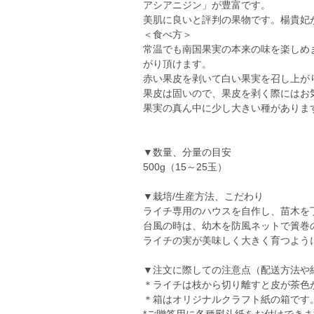
アシアニジン」が豊富です。
美肌に良いと評判の果物です。楊貴妃
＜食べ方＞
常温でも南国果実の本来の味を楽しめ
がり頂けます。
赤い果皮を剥いて白い果実を召し上が
果皮は固いので、果皮を剥く際にはお
果実の真ん中に少し大きい種がありま
▼数量、分量の目安
500g（15～25玉）
▼栽培/生産方法、こだわり
ライチ専用のハウスを自作し、苗木を
台風の時は、幼木を防風ネットで簀巻
ライチの実が美味しく大きく育つよう
▼注文に際しての注意点（配送方法や
＊ライチは枝から切り離すと皮が茶色
＊箱はオリジナルクラフト紙の箱です