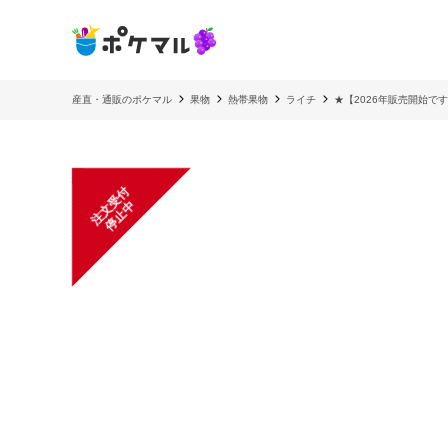
産直・通販のポケマル
果物
熱帯果物
ライチ
★【2026年販売開始です
注
文
受
付
停
止
中