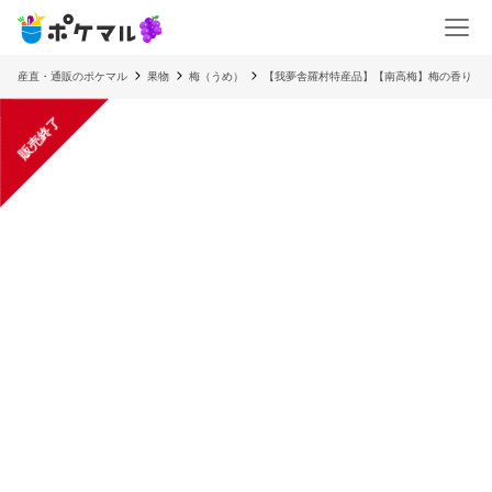
産直・通販のポケマル
果物
梅（うめ）
【我夢舎羅村特産品】【南高梅】梅の香り
販売終了