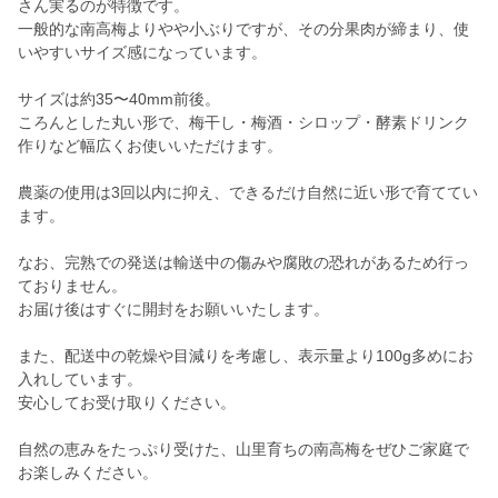
さん実るのが特徴です。
一般的な南高梅よりやや小ぶりですが、その分果肉が締まり、使
いやすいサイズ感になっています。
サイズは約35〜40mm前後。
ころんとした丸い形で、梅干し・梅酒・シロップ・酵素ドリンク
作りなど幅広くお使いいただけます。
農薬の使用は3回以内に抑え、できるだけ自然に近い形で育ててい
ます。
なお、完熟での発送は輸送中の傷みや腐敗の恐れがあるため行っ
ておりません。
お届け後はすぐに開封をお願いいたします。
また、配送中の乾燥や目減りを考慮し、表示量より100g多めにお
入れしています。
安心してお受け取りください。
自然の恵みをたっぷり受けた、山里育ちの南高梅をぜひご家庭で
お楽しみください。