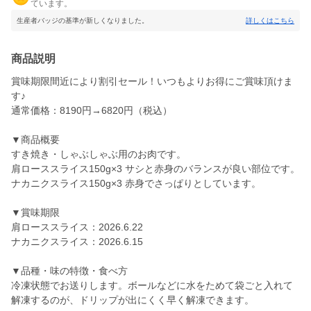
ています。
生産者バッジの基準が新しくなりました。
詳しくはこちら
商品説明
賞味期限間近により割引セール！いつもよりお得にご賞味頂けま
す♪
通常価格：8190円→6820円（税込）
▼商品概要
すき焼き・しゃぶしゃぶ用のお肉です。
肩ローススライス150g×3 サシと赤身のバランスが良い部位です。
ナカニクスライス150g×3 赤身でさっぱりとしています。
▼賞味期限
肩ローススライス：2026.6.22
ナカニクスライス：2026.6.15
▼品種・味の特徴・食べ方
冷凍状態でお送りします。ボールなどに水をためて袋ごと入れて
解凍するのが、ドリップが出にくく早く解凍できます。