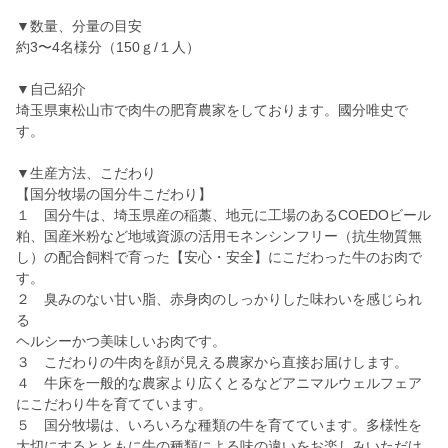
▼数量、分量の目安
約3〜4名様分（150ｇ/１人）
▼自己紹介
埼玉県東松山市で肉牛の肥育農家をしております。國分唯史で
す。
▼生産方法、こだわり
【国分牧場の国分牛こだわり】
１ 国分牛は、埼玉県産の稲藁、地元に工場のあるCOEDOビール
粕、国産米粉など地域資源の活用モネンシンフリー（抗生物質無
し）の配合飼料で育った【安心・安全】にこだわった牛のお肉で
す。
２ 臭みのない甘い脂、赤身肉のしっかりした味わいを感じられ
る
ヘルシーかつ美味しいお肉です。
３ こだわりの牛肉を顔が見える農家から直接お届けします。
４ 牛床を一般的な農家より広くとるなどアニマルウェルフェア
にこだわり牛を育てています。
５ 国分牧場は、いろいろな種類の牛を育てています。多様性を
大切にするとともに牛の種類による味の違いをお楽しみいただけ