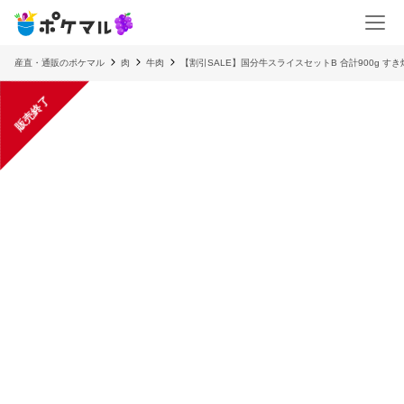
産直・通販のポケマル
肉
牛肉
【割引SALE】国分牛スライスセットB 合計900g す
販売終了