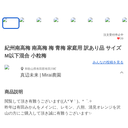
注文受付停止中
39
紀州南高梅 南高梅 梅 青梅 家庭用 訳あり品 サイズ
M以下混合 小粒梅
みんなの投稿を見る
和歌山県有田郡有田川町
真辺未来 | Mirai農園
商品説明
閲覧して頂き有難うございます((⁠人⁠*⁠´⁠∀⁠｀⁠)⁠。⁠*゜⁠⁠.⁠✧
昨年は有田みかんをメインに、レモン、八朔、清見オレンジを沢
山の方にご購入して頂き誠に有難うございます✨