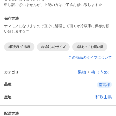
申し訳ございませんが、上記の方はご了承お願い致します☆
保存方法
ナマモノになりますので直ぐに処理して頂くか冷蔵庫に保存お願
い致します✩.*˚
#固定種･在来種
#お試し/小サイズ
#訳あってお買い得
この商品のタイプについて
果物
梅（うめ）
カテゴリ
品種
南高梅
和歌山県
産地
配送方法