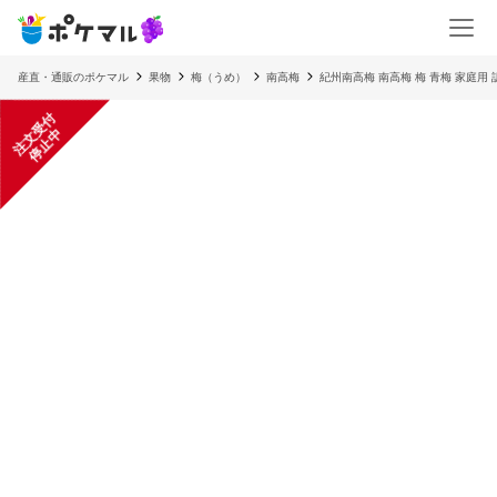
産直・通販のポケマル
果物
梅（うめ）
南高梅
紀州南高梅 南高梅 梅 青梅 家庭用
注
文
受
付
停
止
中