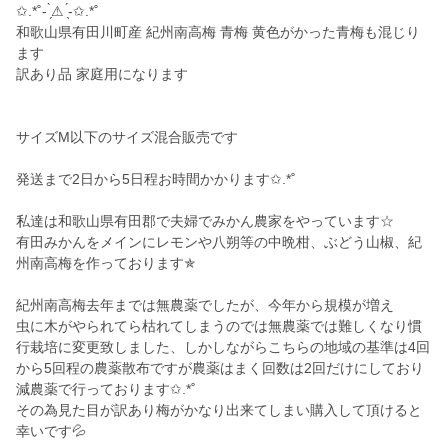
✩.*˚- ̗̀⚠︎ ̖́-✩.*˚
和歌山県有田川町産 紀州南高梅 青梅 黄色がかった青梅も混じり
ます
訳あり品 家庭用になります
サイズM以下のサイズ混合販売です
発送まで2日から5日程お時間かかります✩.*˚
私達は和歌山県有田郡で夫婦でみかん農家をやっています☆
有田みかんをメインにレモンや八朔等の中晩柑、ぶどう山椒、紀
州南高梅を作っております✯
紀州南高梅去年までは無農薬でしたが、今年から規模が増え
虫に木がやられてら枯れてしまうのでは無農薬では難しくなり慣
行栽培に変更致しました、しかしながらこちらの地域の基準は4回
から5回程の農薬散布ですが農薬はまく回数は2回だけにしており
減農薬で行っております✩.*˚
その為見た目が訳あり梅がかなり出来てしまい購入して頂けると
幸いです💦