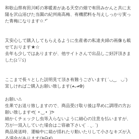
和歌山県有田川町の寒暖差がある天空の畑で有田みかんと共に太
陽を沢山浴びた当園の紀州南高梅、有機肥料を与えしっかり実っ
た青梅になります✩.*˚
又安心して購入してもらえるように生産者の私達夫婦の画像も載
せております★☆
去年も少しではありますが、他サイトさんで出品しご好評頂きま
した(⁠≧⁠▽⁠≦⁠)
ここまで長々とした説明見て頂き有難うございます(⁠ ⁠´⁠◡⁠‿⁠ゝ⁠◡⁠`⁠)
宜しければご購入お願い致します(⁠◕⁠ᴗ⁠◕⁠✿⁠)
お願い⚠
生果でお送り致しますので、商品受け取り後は早めに調理の方お
願い致しますᕙ⁠(⁠ ⁠ ⁠•⁠ ⁠‿⁠ ⁠•⁠ ⁠ ⁠)⁠ᕗ
細かくチェックし虫等入らないように細心の注意を払いますが、
万が一混入していた場合はご容赦下さい(⁠´⁠ ⁠.⁠ ⁠.̫⁠ ⁠.⁠ ⁠`⁠)
商品発送時、運輸中に箱が揺れたり動いたりして小さなキズが入
る場合があります(⁠ᗒ⁠ᗩ⁠ᗕ⁠)