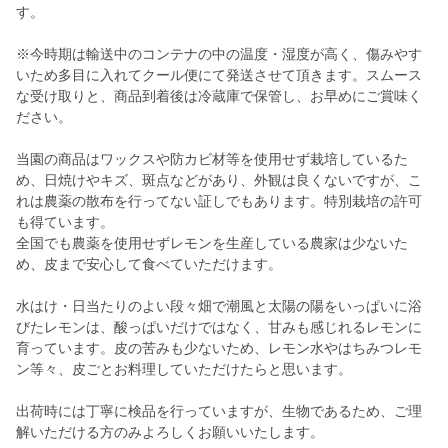
す。
※今時期は輸送中のコンテナの中の温度・湿度が高く、傷みやす
いため多目に入れてクール便にて発送させて頂きます。スムース
な受け取りと、商品到着後は冷蔵庫で保管し、お早めにご賞味く
ださい。
当園の商品はワックスや防カビ材等を使用せず栽培しているた
め、日焼けやキズ、斑点などがあり、外観は良くないですが、こ
れは農薬の散布を行ってない証しでもあります。特別栽培の許可
も得ています。
全国でも農薬を使用せずレモンを生産している農家は少ないた
め、皮まで安心して食べていただけます。
水はけ・日当たりのよい段々畑で潮風と太陽の陽をいっぱいに浴
びたレモンは、酸っぱいだけではなく、甘みも感じれるレモンに
育っています。皮の苦みも少ないため、レモン水やはちみつレモ
ン等々、皮ごとお料理していただけたらと思います。
出荷時には丁寧に検品を行っていますが、生物であるため、ご理
解いただける方のみよろしくお願いいたします。