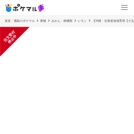
産直・通販のポケマル
果物
みかん・柑橘類
レモン
【沖縄・北海道地域専用【小玉
注
文
受
付
停
止
中