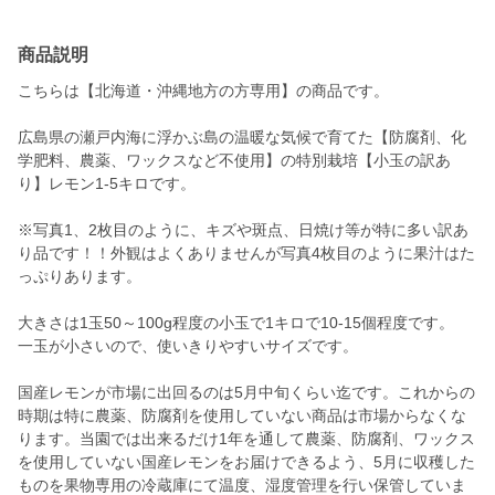
商品説明
こちらは【北海道・沖縄地方の方専用】の商品です。
広島県の瀬戸内海に浮かぶ島の温暖な気候で育てた【防腐剤、化
学肥料、農薬、ワックスなど不使用】の特別栽培【小玉の訳あ
り】レモン1-5キロです。
※写真1、2枚目のように、キズや斑点、日焼け等が特に多い訳あ
り品です！！外観はよくありませんが写真4枚目のように果汁はた
っぷりあります。
大きさは1玉50～100g程度の小玉で1キロで10-15個程度です。
一玉が小さいので、使いきりやすいサイズです。
国産レモンが市場に出回るのは5月中旬くらい迄です。これからの
時期は特に農薬、防腐剤を使用していない商品は市場からなくな
ります。当園では出来るだけ1年を通して農薬、防腐剤、ワックス
を使用していない国産レモンをお届けできるよう、5月に収穫した
ものを果物専用の冷蔵庫にて温度、湿度管理を行い保管していま